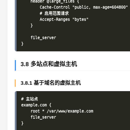
    header @large_files {

        Cache-Control "public, max-age=604800"

        # 启用范围请求

        Accept-Ranges "bytes"

    }

    file_server

3.8 多站点和虚拟主机
3.8.1 基于域名的虚拟主机
# 主站点

example.com {

    root * /var/www/example.com

    file_server

}
