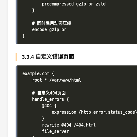
        precompressed gzip br zstd

    }

    # 同时启用动态压缩

    encode gzip br

3.3.4 自定义错误页面
example.com {

    root * /var/www/html

    # 自定义404页面

    handle_errors {

        @404 {

            expression {http.error.status_code}
        }

        rewrite @404 /404.html

        file_server
