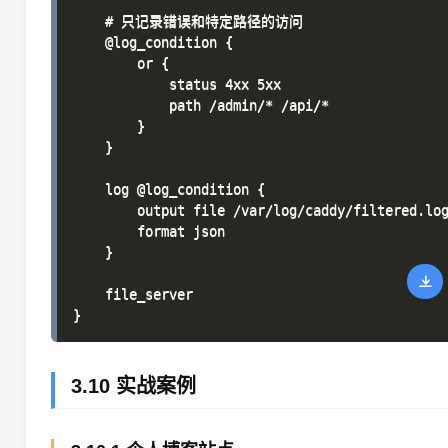
    # 只记录错误和特定路径的访问

    @log_condition {

        or {

            status 4xx 5xx

            path /admin/* /api/*

        }

    }

    log @log_condition {

        output file /var/log/caddy/filtered.log
        format json

    }

    file_server

3.10 实战案例