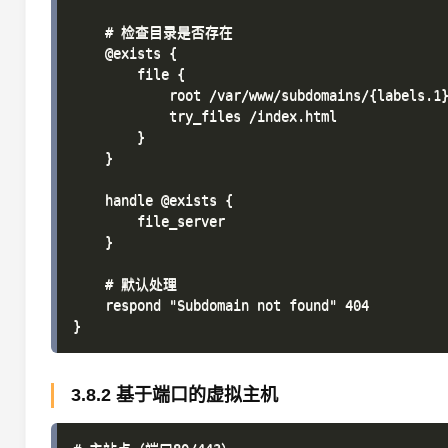
    # 检查目录是否存在

    @exists {

        file {

            root /var/www/subdomains/{labels.1}
            try_files /index.html

        }

    }

    handle @exists {

        file_server

    }

    # 默认处理

    respond "Subdomain not found" 404

3.8.2 基于端口的虚拟主机