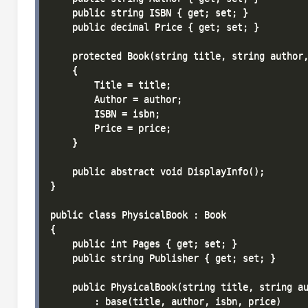
    public string ISBN { get; set; }

    public decimal Price { get; set; }

    protected Book(string title, string author,
    {

        Title = title;

        Author = author;

        ISBN = isbn;

        Price = price;

    }

    public abstract void DisplayInfo();

}

public class PhysicalBook : Book

{

    public int Pages { get; set; }

    public string Publisher { get; set; }

    public PhysicalBook(string title, string au
        : base(title, author, isbn, price)
