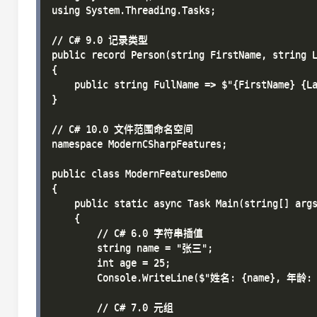
using System.Threading.Tasks;

// C# 9.0 记录类型

public record Person(string FirstName, string L
{

    public string FullName => $"{FirstName} {La
}

// C# 10.0 文件范围命名空间

namespace ModernCSharpFeatures;

public class ModernFeaturesDemo

{

    public static async Task Main(string[] args
    {

        // C# 6.0 字符串插值

        string name = "张三";

        int age = 25;

        Console.WriteLine($"姓名: {name}, 年龄: {
        // C# 7.0 元组
