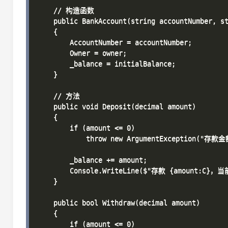
    // 构造函数

    public BankAccount(string accountNumber, st
    {

        AccountNumber = accountNumber;

        Owner = owner;

        _balance = initialBalance;

    }

    // 方法

    public void Deposit(decimal amount)

    {

        if (amount <= 0)

            throw new ArgumentException("存
        _balance += amount;

        Console.WriteLine($"存款 {amount:C}，当
    }

    public bool Withdraw(decimal amount)

    {

        if (amount <= 0)
