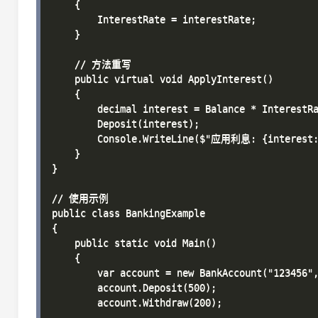
    {

        InterestRate = interestRate;

    }

    // 方法重写

    public virtual void ApplyInterest()

    {

        decimal interest = Balance * InterestRa
        Deposit(interest);

        Console.WriteLine($"应用利息: {interest:C
    }

}

// 使用示例

public class BankingExample

{

    public static void Main()

    {

        var account = new BankAccount("123456"
        account.Deposit(500);

        account.Withdraw(200);
