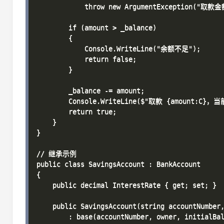
            throw new ArgumentException("取
        if (amount > _balance)

        {

            Console.WriteLine("余额不足");

            return false;

        }

        _balance -= amount;

        Console.WriteLine($"取款 {amount:C}，当
        return true;

    }

}

// 继承示例

public class SavingsAccount : BankAccount

{

    public decimal InterestRate { get; set; }

    public SavingsAccount(string accountNumber,
        : base(accountNumber, owner, initialBal