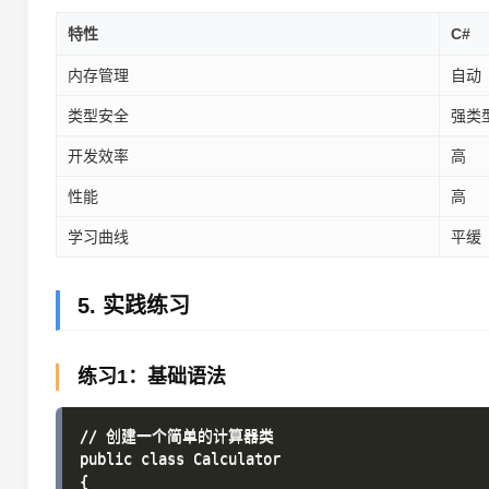
特性
C#
内存管理
自动
类型安全
强类
开发效率
高
性能
高
学习曲线
平缓
5. 实践练习
练习1：基础语法
// 创建一个简单的计算器类

public class Calculator

{
