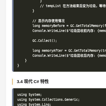
            }

            // tempList 在方法结束后变为垃圾，等待
        }

        // 显示内存使用情况

        long memoryBefore = GC.GetTotalMemory(f
        Console.WriteLine($"垃圾回收前内存: {memor
        GC.Collect();

        long memoryAfter = GC.GetTotalMemory(tr
        Console.WriteLine($"垃圾回收后内存: {memor
    }

3.4 现代 C# 特性
using System;

using System.Collections.Generic;

using System.Linq;
