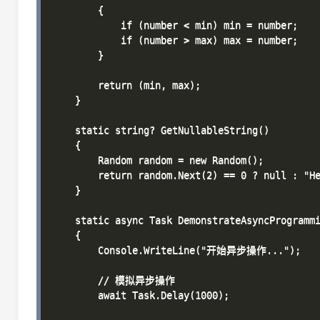
        {

            if (number < min) min = number;

            if (number > max) max = number;

        }

        return (min, max);

    }

    static string? GetNullableString()

    {

        Random random = new Random();

        return random.Next(2) == 0 ? null : "He
    }

    static async Task DemonstrateAsyncProgrammi
    {

        Console.WriteLine("开始异步操作...");

        // 模拟异步操作

        await Task.Delay(1000);
