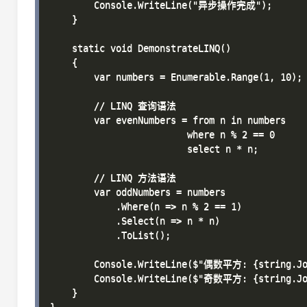
        Console.WriteLine("异步操作完成");

    }

    static void DemonstrateLINQ()

    {

        var numbers = Enumerable.Range(1, 10);

        // LINQ 查询语法

        var evenNumbers = from n in numbers

                         where n % 2 == 0

                         select n * n;

        // LINQ 方法语法

        var oddNumbers = numbers

            .Where(n => n % 2 == 1)

            .Select(n => n * n)

            .ToList();

        Console.WriteLine($"偶数平方: {string.Joi
        Console.WriteLine($"奇数平方: {string.Joi
    }
