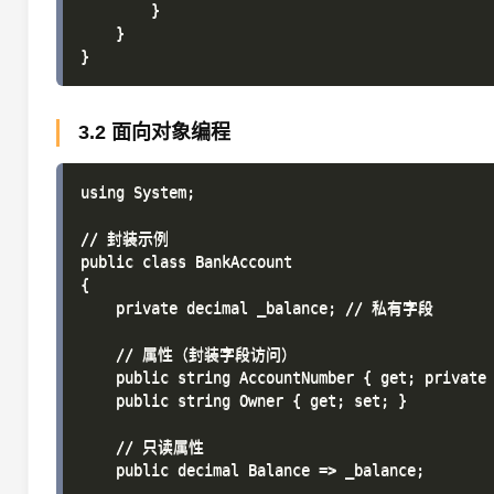
        }

    }

3.2 面向对象编程
using System;

// 封装示例

public class BankAccount

{

    private decimal _balance; // 私有字段

    // 属性（封装字段访问）

    public string AccountNumber { get; private 
    public string Owner { get; set; }

    // 只读属性

    public decimal Balance => _balance;
