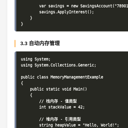
        var savings = new SavingsAccount("7890
        savings.ApplyInterest();

    }

3.3 自动内存管理
using System;

using System.Collections.Generic;

public class MemoryManagementExample

{

    public static void Main()

    {

        // 栈内存 - 值类型

        int stackValue = 42;

        // 堆内存 - 引用类型

        string heapValue = "Hello, World!";
