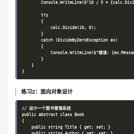
        Console.WriteLine($"10 / 5 = {calc.Divi
        try

        {

            calc.Divide(10, 0);

        }

        catch (DivideByZeroException ex)

        {

            Console.WriteLine($"错误: {ex.Messag
        }

    }

练习2：面向对象设计
// 设计一个图书管理系统

public abstract class Book

{

    public string Title { get; set; }

    public string Author { get; set; }
