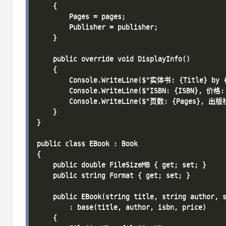
    {

        Pages = pages;

        Publisher = publisher;

    }

    public override void DisplayInfo()

    {

        Console.WriteLine($"实体书: {Title} by {
        Console.WriteLine($"ISBN: {ISBN}, 价格: 
        Console.WriteLine($"页数: {Pages}, 出版社
    }

}

public class EBook : Book

{

    public double FileSizeMB { get; set; }

    public string Format { get; set; }

    public EBook(string title, string author, s
        : base(title, author, isbn, price)

    {
