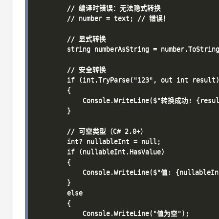
        // 编译时错误：无法隐式转换

        // number = text; // 错误！

        // 显式转换

        string numberAsString = number.ToString
        // 安全转换

        if (int.TryParse("123", out int result)
        {

            Console.WriteLine($"转换成功: {result
        }

        // 可空类型（C# 2.0+）

        int? nullableInt = null;

        if (nullableInt.HasValue)

        {

            Console.WriteLine($"值: {nullableInt
        }

        else

        {

            Console.WriteLine("值为空");
