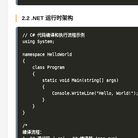
2.2 .NET 运行时架构
// C# 代码编译和执行流程示例

using System;

namespace HelloWorld

{

    class Program

    {

        static void Main(string[] args)

        {

            Console.WriteLine("Hello, World!");
        }

    }

}

/*

编译流程：
