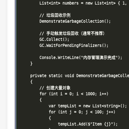
        List<int> numbers = new List<int> { 1, 
        // 垃圾回收示例

        DemonstrateGarbageCollection();

        // 手动触发垃圾回收（通常不推荐）

        GC.Collect();

        GC.WaitForPendingFinalizers();

        Console.WriteLine("内存管理演示完成");

    }

    private static void DemonstrateGarbageColle
    {

        // 创建大量对象

        for (int i = 0; i < 1000; i++)

        {

            var tempList = new List<string>();

            for (int j = 0; j < 100; j++)

            {

                tempList.Add($"Item {j}");
