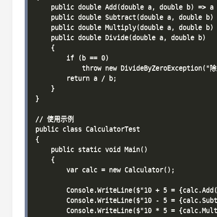
    public double Add(double a, double b) => a 
    public double Subtract(double a, double b) 
    public double Multiply(double a, double b) 
    public double Divide(double a, double b)

    {

        if (b == 0)

            throw new DivideByZeroException(
        return a / b;

    }

}

// 使用示例

public class CalculatorTest

{

    public static void Main()

    {

        var calc = new Calculator();

        Console.WriteLine($"10 + 5 = {calc.Add(
        Console.WriteLine($"10 - 5 = {calc.Subt
        Console.WriteLine($"10 * 5 = {calc.Mult