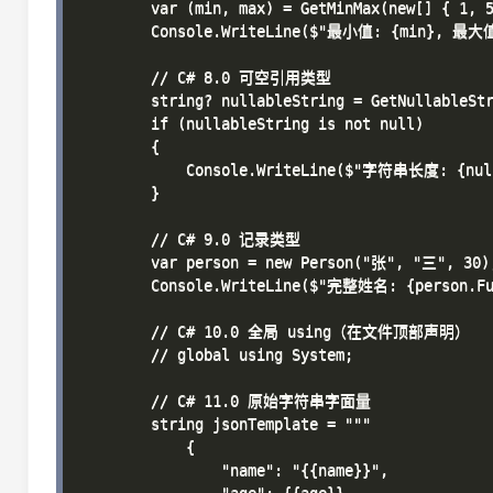
        var (min, max) = GetMinMax(new[] { 1, 5
        Console.WriteLine($"最小值: {min}, 最大值:
        // C# 8.0 可空引用类型

        string? nullableString = GetNullableStr
        if (nullableString is not null)

        {

            Console.WriteLine($"字符串长度: {nulla
        }

        // C# 9.0 记录类型

        var person = new Person("张", "三", 30);
        Console.WriteLine($"完整姓名: {person.Ful
        // C# 10.0 全局 using（在文件顶部声明）

        // global using System;

        // C# 11.0 原始字符串字面量

        string jsonTemplate = """

            {

                "name": "{{name}}",
