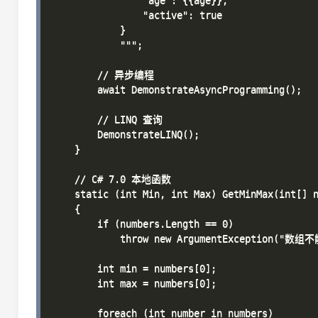
                "age": {{age}},

                "active": true

            }

            """;

        // 异步编程

        await DemonstrateAsyncProgramming();

        // LINQ 查询

        DemonstrateLINQ();

    }

    // C# 7.0 本地函数

    static (int Min, int Max) GetMinMax(int[] n
    {

        if (numbers.Length == 0)

            throw new ArgumentException("数组
        int min = numbers[0];

        int max = numbers[0];

        foreach (int number in numbers)
