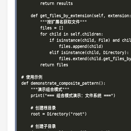
        return results

    def get_files_by_extension(self, extension:
        """按扩展名获取文件"""

        files = []

        for child in self.children:

            if isinstance(child, File) and chil
                files.append(child)

            elif isinstance(child, Directory):

                files.extend(child.get_files_by
        return files

# 使用示例

def demonstrate_composite_pattern():

    """演示组合模式"""

    print("=== 组合模式演示：文件系统 ===")

    # 创建根目录

    root = Directory("root")

    # 创建子目录
