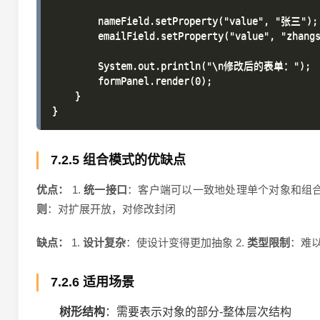
        nameField.setProperty("value", "张三");

        emailField.setProperty("value", "zhangs
        System.out.println("\n修改后的表单：");

        formPanel.render(0);

    }

7.2.5 组合模式的优缺点
优点：
1.
统一接口
：客户端可以一致地处理单个对象和组合对
则
：对扩展开放，对修改封闭
缺点：
1.
设计复杂
：使设计变得更加抽象 2.
类型限制
：难以
7.2.6 适用场景
树形结构
：需要表示对象的部分-整体层次结构