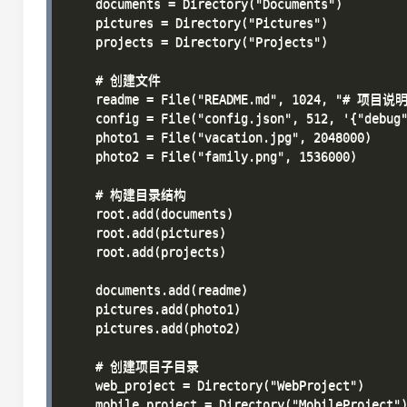
    documents = Directory("Documents")

    pictures = Directory("Pictures")

    projects = Directory("Projects")

    # 创建文件

    readme = File("README.md", 1024, "# 项
    config = File("config.json", 512, '{"debug"
    photo1 = File("vacation.jpg", 2048000)

    photo2 = File("family.png", 1536000)

    # 构建目录结构

    root.add(documents)

    root.add(pictures)

    root.add(projects)

    documents.add(readme)

    pictures.add(photo1)

    pictures.add(photo2)

    # 创建项目子目录

    web_project = Directory("WebProject")

    mobile_project = Directory("MobileProject")