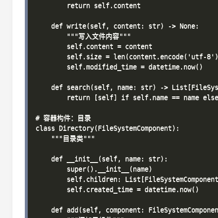
        return self.content

    def write(self, content: str) -> None:

        """写入文件内容"""

        self.content = content

        self.size = len(content.encode('utf-8')
        self.modified_time = datetime.now()

    def search(self, name: str) -> List[FileSys
        return [self] if self.name == name else
# 容器构件：目录

class Directory(FileSystemComponent):

    """目录类"""

    def __init__(self, name: str):

        super().__init__(name)

        self.children: List[FileSystemComponent
        self.created_time = datetime.now()

    def add(self, component: FileSystemComponen