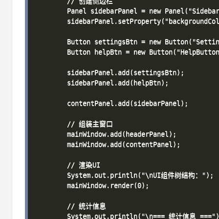
        // 创建侧边栏

        Panel sidebarPanel = new Panel("Sidebar
        sidebarPanel.setProperty("backgroundCol
        Button settingsBtn = new Button("Setti
        Button helpBtn = new Button("HelpButto
        sidebarPanel.add(settingsBtn);

        sidebarPanel.add(helpBtn);

        contentPanel.add(sidebarPanel);

        // 组装主窗口

        mainWindow.add(headerPanel);

        mainWindow.add(contentPanel);

        // 渲染UI

        System.out.println("\nUI组件树结构：");

        mainWindow.render(0);

        // 统计信息

        System.out.println("\n=== 统计信息 ===")