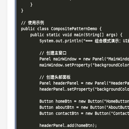
    }

}

// 使用示例

public class CompositePatternDemo {

    public static void main(String[] args) {

        System.out.println("=== 组合模式演示：UI
        // 创建主窗口

        Panel mainWindow = new Panel("MainWindo
        mainWindow.setProperty("backgroundColor
        // 创建头部面板

        Panel headerPanel = new Panel("HeaderPa
        headerPanel.setProperty("backgroundColo
        Button homeBtn = new Button("HomeButto
        Button aboutBtn = new Button("AboutBut
        Button contactBtn = new Button("Contac
        headerPanel.add(homeBtn);
