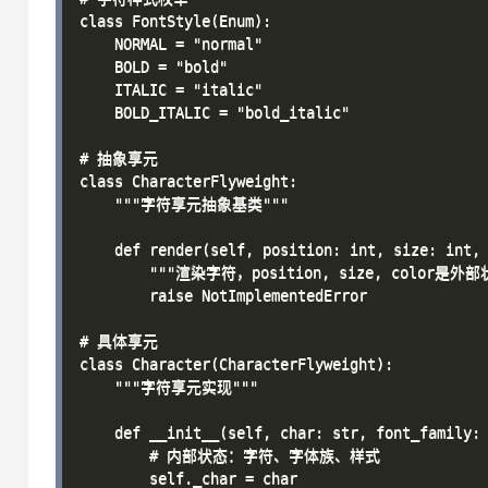
class FontStyle(Enum):

    NORMAL = "normal"

    BOLD = "bold"

    ITALIC = "italic"

    BOLD_ITALIC = "bold_italic"

# 抽象享元

class CharacterFlyweight:

    """字符享元抽象基类"""

    def render(self, position: int, size: int, 
        """渲染字符，position, size, color是外部状
        raise NotImplementedError

# 具体享元

class Character(CharacterFlyweight):

    """字符享元实现"""

    def __init__(self, char: str, font_family: 
        # 内部状态：字符、字体族、样式

        self._char = char
