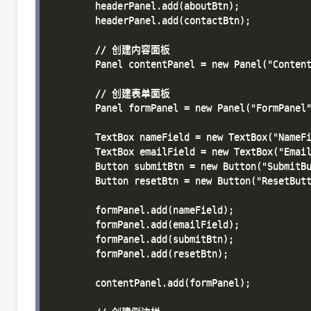
        headerPanel.add(aboutBtn);

        headerPanel.add(contactBtn);

        // 创建内容面板

        Panel contentPanel = new Panel("Content
        // 创建表单面板

        Panel formPanel = new Panel("FormPanel"
        TextBox nameField = new TextBox("Nam
        TextBox emailField = new TextBox("Em
        Button submitBtn = new Button("SubmitB
        Button resetBtn = new Button("ResetBut
        formPanel.add(nameField);

        formPanel.add(emailField);

        formPanel.add(submitBtn);

        formPanel.add(resetBtn);

        contentPanel.add(formPanel);
