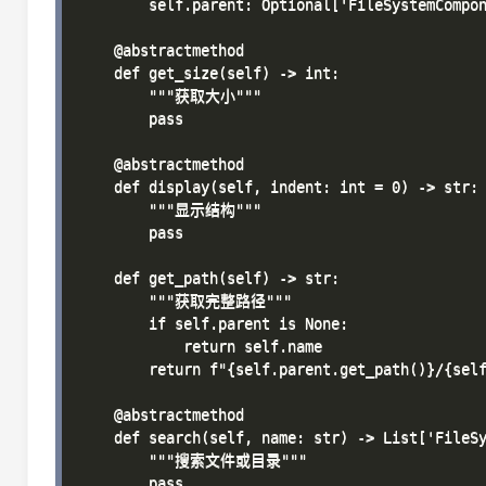
        self.parent: Optional['FileSystemCompon
    @abstractmethod

    def get_size(self) -> int:

        """获取大小"""

        pass

    @abstractmethod

    def display(self, indent: int = 0) -> str:

        """显示结构"""

        pass

    def get_path(self) -> str:

        """获取完整路径"""

        if self.parent is None:

            return self.name

        return f"{self.parent.get_path()}/{self
    @abstractmethod

    def search(self, name: str) -> List['FileSy
        """搜索文件或目录"""

        pass
