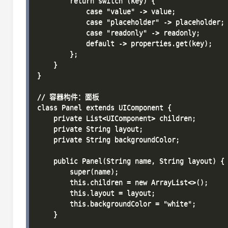
        return switch (key) {

            case "value" -> value;

            case "placeholder" -> placeholder;

            case "readonly" -> readonly;

            default -> properties.get(key);

        };

    }

}

// 容器构件：面板

class Panel extends UIComponent {

    private List<UIComponent> children;

    private String layout;

    private String backgroundColor;

    public Panel(String name, String layout) {

        super(name);

        this.children = new ArrayList<>();

        this.layout = layout;

        this.backgroundColor = "white";

    }
