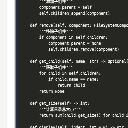
        """添加子组件"""

        component.parent = self

        self.children.append(component)

    def remove(self, component: FileSystemCompo
        """移除子组件"""

        if component in self.children:

            component.parent = None

            self.children.remove(component)

    def get_child(self, name: str) -> Optional[
        """获取子组件"""

        for child in self.children:

            if child.name == name:

                return child

        return None

    def get_size(self) -> int:

        """计算目录总大小"""

        return sum(child.get_size() for child i
    def display(self, indent: int = 0) -> str:
