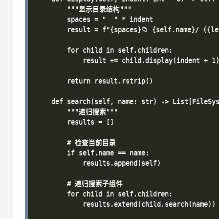
        """显示目录结构"""

        spaces = "  " * indent

        result = f"{spaces}📁 {self.name}/ ({le
        for child in self.children:

            result += child.display(indent + 1)
        return result.rstrip()

    def search(self, name: str) -> List[FileSys
        """递归搜索"""

        results = []

        # 检查当前目录

        if self.name == name:

            results.append(self)

        # 递归搜索子组件

        for child in self.children:

            results.extend(child.search(name))
