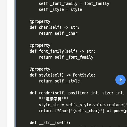
        self._font_family = font_family

        self._style = style

    @property

    def char(self) -> str:

        return self._char

    @property

    def font_family(self) -> str:

        return self._font_family

    @property

    def style(self) -> FontStyle:

        return self._style

    def render(self, position: int, size: int, 
        """渲染字符"""

        style_str = self._style.value.replace('
        return f"Char['{self._char}'] at pos={p
    def __str__(self):
