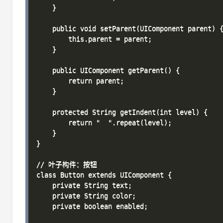
    }

    public void setParent(UIComponent parent) {
        this.parent = parent;

    }

    public UIComponent getParent() {

        return parent;

    }

    protected String getIndent(int level) {

        return "  ".repeat(level);

    }

}

// 叶子构件：按钮

class Button extends UIComponent {

    private String text;

    private String color;

    private boolean enabled;
