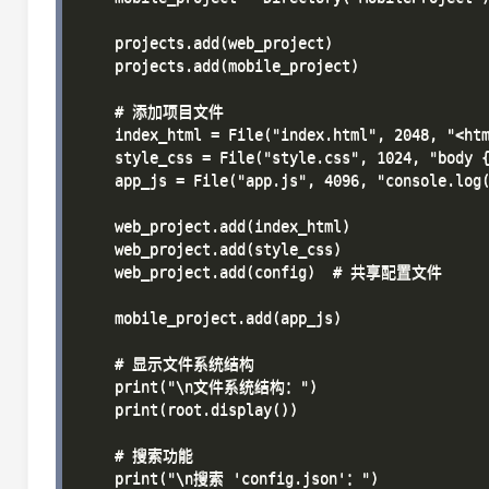
    projects.add(web_project)

    projects.add(mobile_project)

    # 添加项目文件

    index_html = File("index.html", 2048, "<htm
    style_css = File("style.css", 1024, "body {
    app_js = File("app.js", 4096, "console.log(
    web_project.add(index_html)

    web_project.add(style_css)

    web_project.add(config)  # 共享配置文件

    mobile_project.add(app_js)

    # 显示文件系统结构

    print("\n文件系统结构：")

    print(root.display())

    # 搜索功能

    print("\n搜索 'config.json'：")
