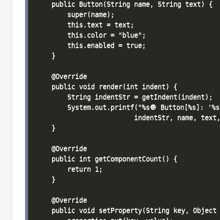
    public Button(String name, String text) {

        super(name);

        this.text = text;

        this.color = "blue";

        this.enabled = true;

    }

    @Override

    public void render(int indent) {

        String indentStr = getIndent(indent);

        System.out.printf("%s🔘 Button[%s]: '%s
                         indentStr, name, text,
    }

    @Override

    public int getComponentCount() {

        return 1;

    }

    @Override

    public void setProperty(String key, Object 