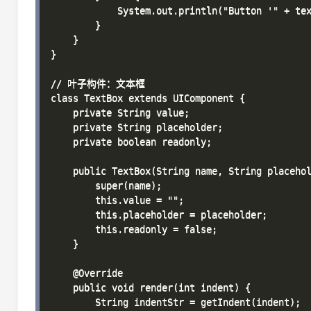
            System.out.println("Button '" + tex
        }

    }

}

// 叶子构件：文本框

class TextBox extends UIComponent {

    private String value;

    private String placeholder;

    private boolean readonly;

    public TextBox(String name, String placehol
        super(name);

        this.value = "";

        this.placeholder = placeholder;

        this.readonly = false;

    }

    @Override

    public void render(int indent) {

        String indentStr = getIndent(indent);
