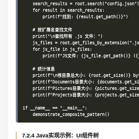
    search_results = root.search("config.json")
    for result in search_results:

        print(f"找到: {result.get_path()}")

    # 按扩展名查找文件

    print("\n查找所有 .js 文件：")

    js_files = root.get_files_by_extension(".js
    for js_file in js_files:

        print(f"JS文件: {js_file.get_path()} ({j
    # 统计信息

    print(f"\n根目录总大小: {root.get_size()} byt
    print(f"Documents目录大小: {documents.get_siz
    print(f"Pictures目录大小: {pictures.get_size(
    print(f"Projects目录大小: {projects.get_size(
if __name__ == "__main__":

7.2.4 Java实现示例：UI组件树