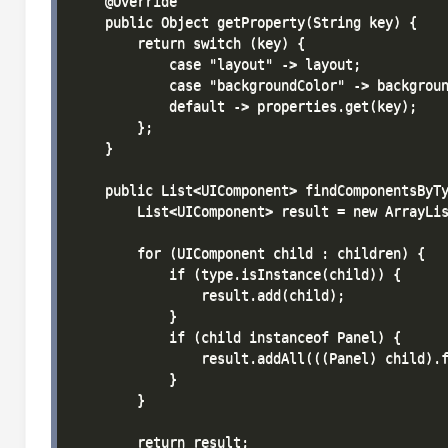
    @Override

    public Object getProperty(String key) {

        return switch (key) {

            case "layout" -> layout;

            case "backgroundColor" -> backgroun
            default -> properties.get(key);

        };

    }

    public List<UIComponent> findComponentsByTy
        List<UIComponent> result = new ArrayLis
        for (UIComponent child : children) {

            if (type.isInstance(child)) {

                result.add(child);

            }

            if (child instanceof Panel) {

                result.addAll(((Panel) child).f
            }

        }

        return result;
