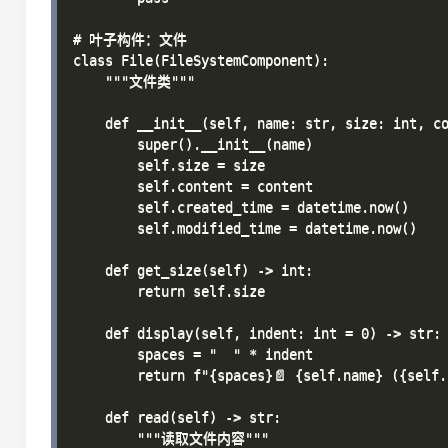
# 叶子构件：文件

class File(FileSystemComponent):

    """文件类"""

    def __init__(self, name: str, size: int, co
        super().__init__(name)

        self.size = size

        self.content = content

        self.created_time = datetime.now()

        self.modified_time = datetime.now()

    def get_size(self) -> int:

        return self.size

    def display(self, indent: int = 0) -> str:

        spaces = "  " * indent

        return f"{spaces}📄 {self.name} ({self.
    def read(self) -> str:

        """读取文件内容"""
