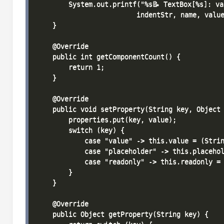
        System.out.printf("%s📝 TextBox[%s]: va
                         indentStr, name, value
    }

    @Override

    public int getComponentCount() {

        return 1;

    }

    @Override

    public void setProperty(String key, Object 
        properties.put(key, value);

        switch (key) {

            case "value" -> this.value = (Strin
            case "placeholder" -> this.placehol
            case "readonly" -> this.readonly = 
        }

    }

    @Override

    public Object getProperty(String key) {
