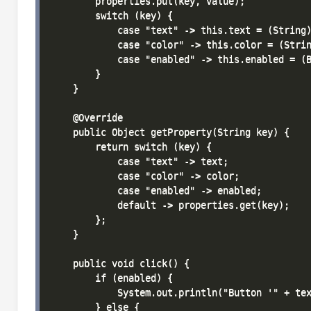
        properties.put(key, value);

        switch (key) {

            case "text" -> this.text = (String)
            case "color" -> this.color = (Strin
            case "enabled" -> this.enabled = (B
        }

    }

    @Override

    public Object getProperty(String key) {

        return switch (key) {

            case "text" -> text;

            case "color" -> color;

            case "enabled" -> enabled;

            default -> properties.get(key);

        };

    }

    public void click() {

        if (enabled) {

            System.out.println("Button '" + tex
        } else {
