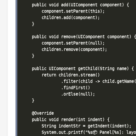
    public void add(UIComponent component) {

        component.setParent(this);

        children.add(component);

    }

    public void remove(UIComponent component) {
        component.setParent(null);

        children.remove(component);

    }

    public UIComponent getChild(String name) {

        return children.stream()

                .filter(child -> child.getName(
                .findFirst()

                .orElse(null);

    }

    @Override

    public void render(int indent) {

        String indentStr = getIndent(indent);

        System.out.printf("%s📦 Panel[%s]: layo