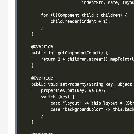
                         indentStr, name, layou
        for (UIComponent child : children) {

            child.render(indent + 1);

        }

    }

    @Override

    public int getComponentCount() {

        return 1 + children.stream().mapToInt(U
    }

    @Override

    public void setProperty(String key, Object 
        properties.put(key, value);

        switch (key) {

            case "layout" -> this.layout = (Str
            case "backgroundColor" -> this.back
        }

    }
