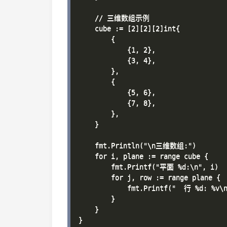
    // 三维数组示例

    cube := [2][2][2]int{

        {

            {1, 2},

            {3, 4},

        },

        {

            {5, 6},

            {7, 8},

        },

    }

    fmt.Println("\n三维数组:")

    for i, plane := range cube {

        fmt.Printf("平面 %d:\n", i)

        for j, row := range plane {

            fmt.Printf("  行 %d: %v\n
        }

    }
