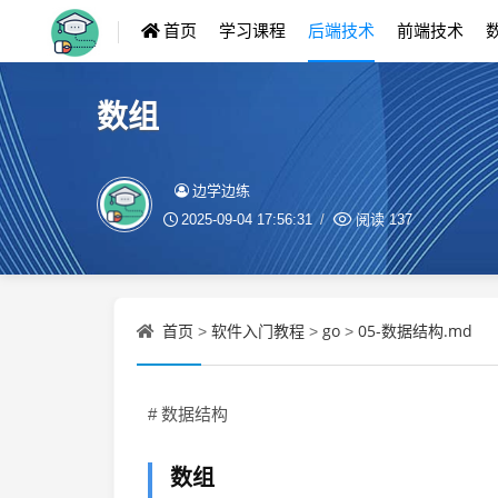
首页
学习课程
后端技术
前端技术
数组
边学边练
2025-09-04 17:56:31
阅读
137
首页
软件入门教程
go
05-数据结构.md
>
>
>
# 数据结构
数组