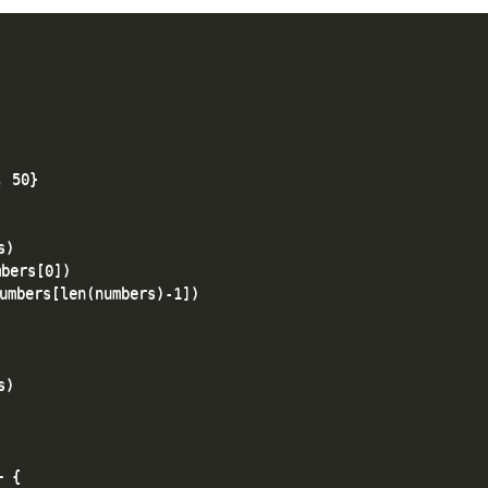
 50}

)

ers[0])

bers[len(numbers)-1])

)

 {
