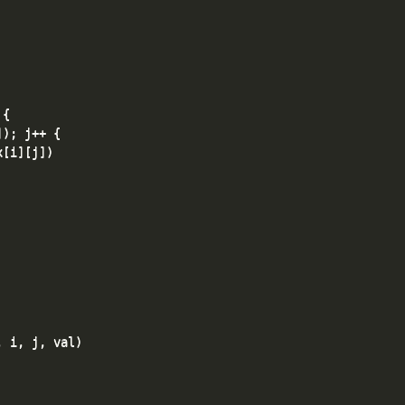
{

); j++ {

[i][j])

 i, j, val)
