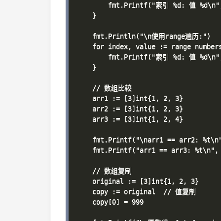
        fmt.Printf("索引 %d: 值 %d\n",
    }

    fmt.Println("\n使用range遍历:")

    for index, value := range numbers
        fmt.Printf("索引 %d: 值 %d\n",
    }

    // 数组比较

    arr1 := [3]int{1, 2, 3}

    arr2 := [3]int{1, 2, 3}

    arr3 := [3]int{1, 2, 4}

    fmt.Printf("\narr1 == arr2: %t\n"
    fmt.Printf("arr1 == arr3: %t\n", 
    // 数组复制

    original := [3]int{1, 2, 3}

    copy := original  // 值复制

    copy[0] = 999
