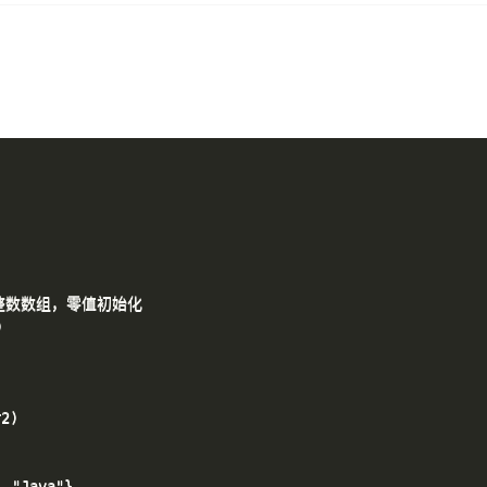
5的整数数组，零值初始化



)

 "Java"}
