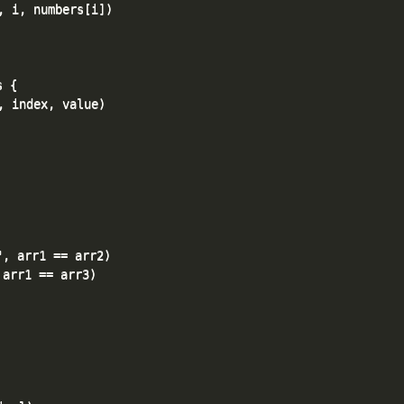
 i, numbers[i])

 {

 index, value)

, arr1 == arr2)

arr1 == arr3)
