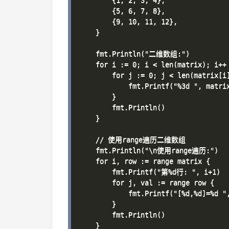
        {1, 2, 3, 4},

        {5, 6, 7, 8},

        {9, 10, 11, 12},

    }

    fmt.Println("二维数组:")

    for i := 0; i < len(matrix); i++ 
        for j := 0; j < len(matrix[i]
            fmt.Printf("%3d ", matrix
        }

        fmt.Println()

    }

    // 使用range遍历二维数组

    fmt.Println("\n使用range遍历:")

    for i, row := range matrix {

        fmt.Printf("第%d行: ", i+1)

        for j, val := range row {

            fmt.Printf("[%d,%d]=%d ",
        }

        fmt.Println()

    }
