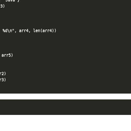
)

\n", arr4, len(arr4))

arr5)

2)

3)
