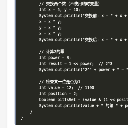
        // 交换两个数（不使用临时变量）

        int x = 5, y = 10;

        System.out.println("交换前: x = " + x + 
        x = x ^ y;

        y = x ^ y;

        x = x ^ y;

        System.out.println("交换后: x = " + x + 
        // 计算2的幂

        int power = 3;

        int result = 1 << power;  // 2^3

        System.out.println("2^" + power + " = "
        // 检查某一位是否为1

        int value = 12;  // 1100

        int position = 2;

        boolean bitIsSet = (value & (1 << posit
        System.out.println(value + " 的第 " + 
    }
