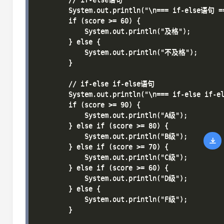
        System.out.println("\n=== if-else语句 ==
        if (score >= 60) {

            System.out.println("及格");

        } else {

            System.out.println("不及格");

        }

        // if-else if-else语句

        System.out.println("\n=== if-else if-e
        if (score >= 90) {

            System.out.println("A级");

        } else if (score >= 80) {

            System.out.println("B级");

        } else if (score >= 70) {

            System.out.println("C级");

        } else if (score >= 60) {

            System.out.println("D级");

        } else {

            System.out.println("F级");

        }
