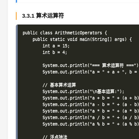
3.3.1 算术运算符
public class ArithmeticOperators {

    public static void main(String[] args) {

        int a = 15;

        int b = 4;

        System.out.println("=== 算术运算符 ===");
        System.out.println("a = " + a + ", b = 
        // 基本算术运算

        System.out.println("\n基本运算:");

        System.out.println("a + b = " + (a + b
        System.out.println("a - b = " + (a - b
        System.out.println("a * b = " + (a * b
        System.out.println("a / b = " + (a 
        System.out.println("a % b = " + (a %
        // 浮点除法
