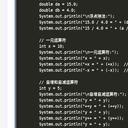
        double da = 15.0;

        double db = 4.0;

        System.out.println("\n浮点除法:");

        System.out.println("15.0 / 4.0 = " + (d
        System.out.println("15 / 4.0 = " + (
        // 一元运算符

        int x = 10;

        System.out.println("\n一元运算符:");

        System.out.println("x = " + x);

        System.out.println("+x = " + (+x));  /
        System.out.println("-x = " + (-x));  /
        // 自增和自减运算符

        int y = 5;

        System.out.println("\n自增自减运算符:");

        System.out.println("y = " + y);

        System.out.println("++y = " + (++y));
        System.out.println("y = " + y);

        System.out.println("y++ = " + (y++));
        System.out.println("y = " + y);
