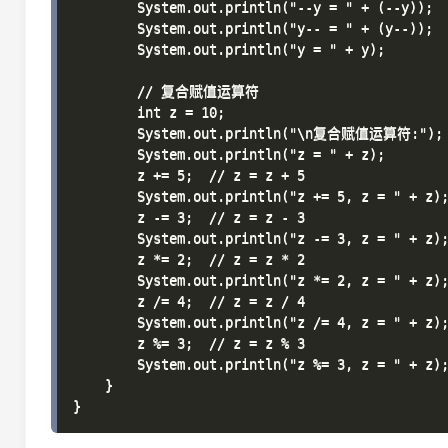
        System.out.println("--y = " + (--y));
        System.out.println("y-- = " + (y--));
        System.out.println("y = " + y);

        // 复合赋值运算符

        int z = 10;

        System.out.println("\n复合赋值运算符:");

        System.out.println("z = " + z);

        z += 5;  // z = z + 5

        System.out.println("z += 5, z = " + z);
        z -= 3;  // z = z - 3

        System.out.println("z -= 3, z = " + z);
        z *= 2;  // z = z * 2

        System.out.println("z *= 2, z = " + z);
        z /= 4;  // z = z / 4

        System.out.println("z /= 4, z = " + z);
        z %= 3;  // z = z % 3

        System.out.println("z %= 3, z = " + z);
    }
