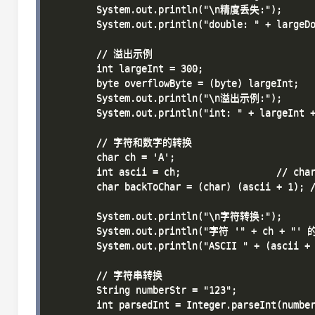
        System.out.println("\n精度丢失:");

        System.out.println("double: " + largeDo
        // 溢出示例

        int largeInt = 300;

        byte overflowByte = (byte) largeInt;

        System.out.println("\n溢出示例:");

        System.out.println("int: " + largeInt +
        // 字符和数字的转换

        char ch = 'A';

        int ascii = ch;                 // char
        char backToChar = (char) (ascii + 1); /
        System.out.println("\n字符转换:");

        System.out.println("字符 '" + ch + "' 的
        System.out.println("ASCII " + (ascii 
        // 字符串转换

        String numberStr = "123";

        int parsedInt = Integer.parseInt(number