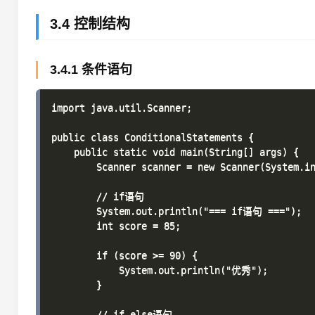
3.4 控制结构
3.4.1 条件语句
import java.util.Scanner;

public class ConditionalStatements {

    public static void main(String[] args) {

        Scanner scanner = new Scanner(System.in
        // if语句

        System.out.println("=== if语句 ===");

        int score = 85;

        if (score >= 90) {

            System.out.println("优秀");

        }

        // if-else语句
