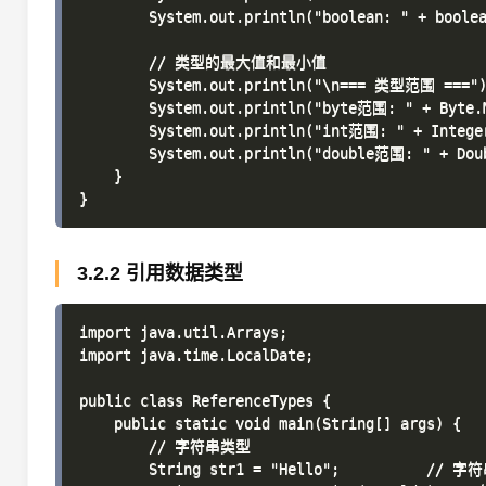
        System.out.println("boolean: " + boolea
        // 类型的最大值和最小值

        System.out.println("\n=== 类型范围 ===")
        System.out.println("byte范围: " + Byte.M
        System.out.println("int范围: " + Integer
        System.out.println("double范围: " + Doub
    }

3.2.2 引用数据类型
import java.util.Arrays;

import java.time.LocalDate;

public class ReferenceTypes {

    public static void main(String[] args) {

        // 字符串类型

        String str1 = "Hello";          // 