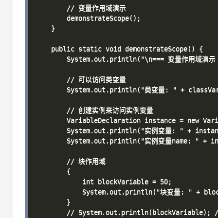
        // 变量作用域演示

        demonstrateScope();

    }

    public static void demonstrateScope() {

        System.out.println("\n=== 变量作用域演示 =
        // 可以访问类变量

        System.out.println("类变量: " + classVar
        // 创建实例来访问实例变量

        VariableDeclaration instance = new Vari
        System.out.println("实例变量: " + instan
        System.out.println("实例变量name: " + ins
        // 块作用域

        {

            int blockVariable = 50;

            System.out.println("块变量: " + bloc
        }

        // System.out.println(blockVariabl