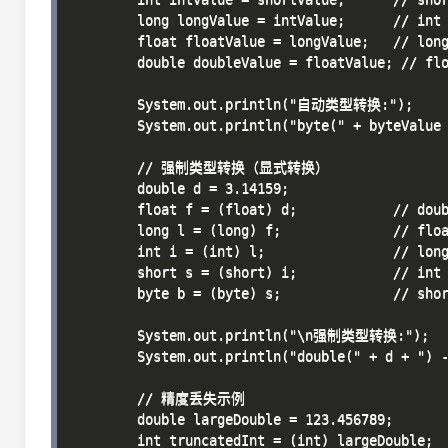
        long longValue = intValue;      // int 
        float floatValue = longValue;   // long
        double doubleValue = floatValue; // flo
        System.out.println("自动类型转换:");

        System.out.println("byte(" + byteValue 
        // 强制类型转换（显式转换）

        double d = 3.14159;

        float f = (float) d;            // doub
        long l = (long) f;              // floa
        int i = (int) l;                // long
        short s = (short) i;            // int 
        byte b = (byte) s;              // shor
        System.out.println("\n强制类型转换:");

        System.out.println("double(" + d + ") -
        // 精度丢失示例

        double largeDouble = 123.456789;

        int truncatedInt = (int) largeDouble;
