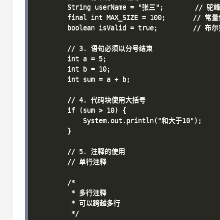
        String userName = "张三";        // 驼
        final int MAX_SIZE = 100;       /
        boolean isValid = true;         //
        // 3. 语句必须以分号结束

        int a = 5;

        int b = 10;

        int sum = a + b;

        // 4. 代码块使用大括号

        if (sum > 10) {

            System.out.println("和大于10");

        }

        // 5. 注释的使用

        // 单行注释

        /*

         * 多行注释

         * 可以跨越多行

         */
