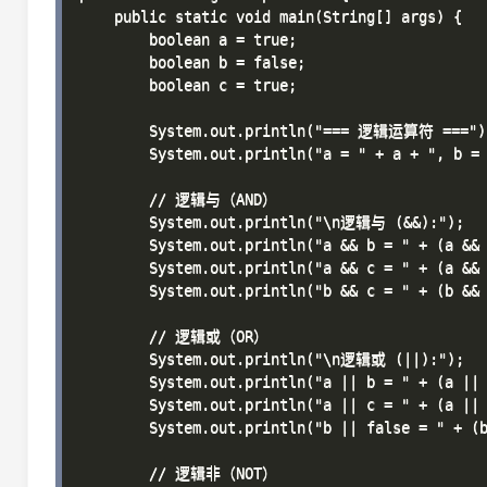
    public static void main(String[] args) {

        boolean a = true;

        boolean b = false;

        boolean c = true;

        System.out.println("=== 逻辑运算符 ===");
        System.out.println("a = " + a + ", b = 
        // 逻辑与（AND）

        System.out.println("\n逻辑与 (&&):");

        System.out.println("a && b = " + (a && 
        System.out.println("a && c = " + (a && 
        System.out.println("b && c = " + (b && 
        // 逻辑或（OR）

        System.out.println("\n逻辑或 (||):");

        System.out.println("a || b = " + (a || 
        System.out.println("a || c = " + (a || 
        System.out.println("b || false = " + (b
        // 逻辑非（NOT）
