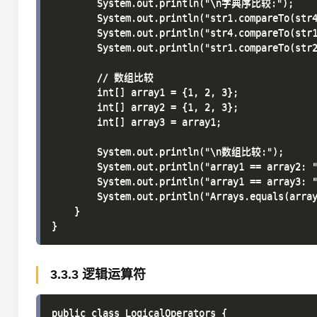
        System.out.println("\n字典序比较:");

        System.out.println("str1.compareTo(str
        System.out.println("str4.compareTo(str
        System.out.println("str1.compareTo(str2
        // 数组比较

        int[] array1 = {1, 2, 3};

        int[] array2 = {1, 2, 3};

        int[] array3 = array1;

        System.out.println("\n数组比较:");

        System.out.println("array1 == array2:
        System.out.println("array1 == array3:
        System.out.println("Arrays.equals(array
    }

3.3.3 逻辑运算符
public class LogicalOperators {
