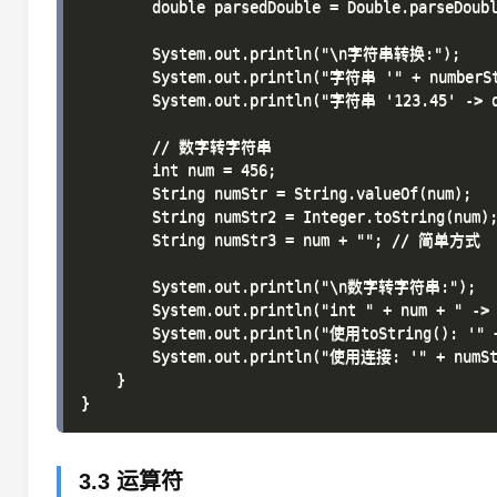
        double parsedDouble = Double.parseDoubl
        System.out.println("\n字符串转换:");

        System.out.println("字符串 '" + numberStr
        System.out.println("字符串 '123.45' -> do
        // 数字转字符串

        int num = 456;

        String numStr = String.valueOf(num);

        String numStr2 = Integer.toString(num);
        String numStr3 = num + ""; // 简单方式

        System.out.println("\n数字转字符串:");

        System.out.println("int " + num + " -> 
        System.out.println("使用toString(): '" +
        System.out.println("使用连接: '" + numStr
    }

3.3 运算符