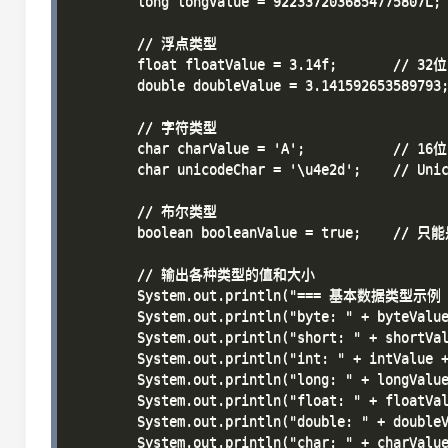
        long longValue = 9223372036854775807
        // 浮点类型

        float floatValue = 3.14f;       // 
        double doubleValue = 3.141592653589
        // 字符类型

        char charValue = 'A';           // 16
        char unicodeChar = '\u4e2d';    // 
        // 布尔类型

        boolean booleanValue = true;    // 只能
        // 输出各种类型的值和大小

        System.out.println("=== 基本数据类型示例 =
        System.out.println("byte: " + byteVal
        System.out.println("short: " + shortV
        System.out.println("int: " + intValue
        System.out.println("long: " + longVal
        System.out.println("float: " + floatV
        System.out.println("double: " + doubl
        System.out.println("char: " + charValue