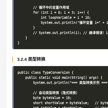
        // 循环中的变量作用域

        for (int i = 0; i < 3; i++) {

            int loopVariable = i * 10;

            System.out.println("循环变量 i=" + i 
        }

        // System.out.println(i); // 编译错误
    }

3.2.4 类型转换
public class TypeConversion {

    public static void main(String[] args) {

        System.out.println("=== 类型转换示例 ==="
        // 自动类型转换（隐式转换）

        byte byteValue = 10;

        short shortValue = byteValue;   // byte
        int intValue = shortValue;      // shor