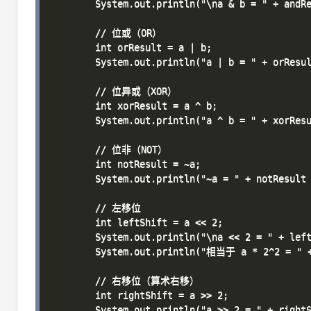
        System.out.println("\na & b = " + andR
        // 位或（OR）

        int orResult = a | b;

        System.out.println("a | b = " + orResu
        // 位异或（XOR）

        int xorResult = a ^ b;

        System.out.println("a ^ b = " + xorRes
        // 位非（NOT）

        int notResult = ~a;

        System.out.println("~a = " + notResult
        // 左移位

        int leftShift = a << 2;

        System.out.println("\na << 2 = " + lef
        System.out.println("相当于 a * 2^2 = " +
        // 右移位（算术右移）

        int rightShift = a >> 2;

        System.out.println("a >> 2 = " + right