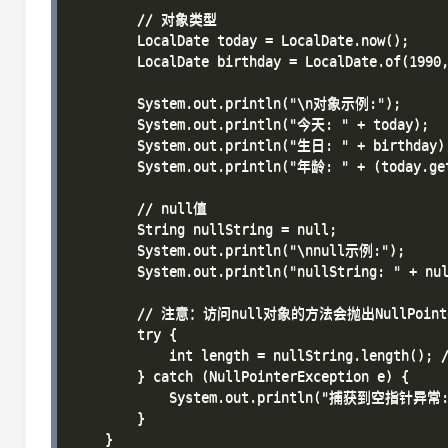
        // 对象类型

        LocalDate today = LocalDate.now();

        LocalDate birthday = LocalDate.of(1990,
        System.out.println("\n对象示例:");

        System.out.println("今天: " + today);

        System.out.println("生日: " + birthday);
        System.out.println("年龄: " + (today.get
        // null值

        String nullString = null;

        System.out.println("\nnull示例:");

        System.out.println("nullString: " + nul
        // 注意：访问null对象的方法会抛出NullPointer
        try {

            int length = nullString.length()
        } catch (NullPointerException e) {

            System.out.println("捕获到空指针异常: "
        }

    }
