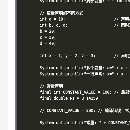
        System.out.println("局部变量: " + localVa
        // 变量声明的不同方式

        int a = 10;                     // 
        int b, c, d;                    //
        b = 20;

        c = 30;

        d = 40;

        int x = 1, y = 2, z = 3;        /
        System.out.println("多个变量: a=" + a + "
        System.out.println("一行声明: x=" + x + "
        // 常量声明

        final int CONSTANT_VALUE = 100; // 局部
        final double PI = 3.14159;

        // CONSTANT_VALUE = 200; // 编译错
        System.out.println("常量: " + CONSTANT_V