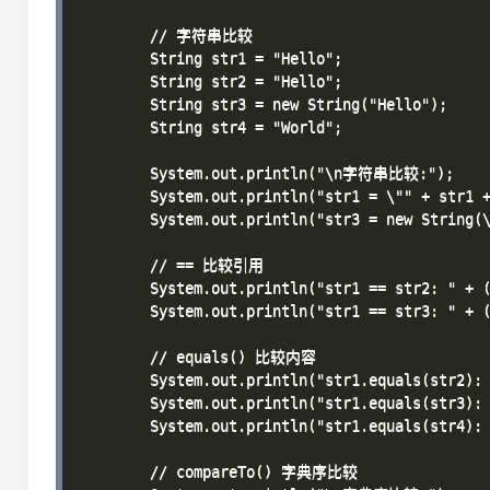
        // 字符串比较

        String str1 = "Hello";

        String str2 = "Hello";

        String str3 = new String("Hello");

        String str4 = "World";

        System.out.println("\n字符串比较:");

        System.out.println("str1 = \"" + str1 +
        System.out.println("str3 = new String(\
        // == 比较引用

        System.out.println("str1 == str2: " 
        System.out.println("str1 == str3: " 
        // equals() 比较内容

        System.out.println("str1.equals(str2): 
        System.out.println("str1.equals(str3): 
        System.out.println("str1.equals(str4): 
        // compareTo() 字典序比较
