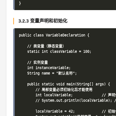
3.2.3 变量声明和初始化
public class VariableDeclaration {

    // 类变量（静态变量）

    static int classVariable = 100;

    // 实例变量

    int instanceVariable;

    String name = "默认名称";

    public static void main(String[] args) {

        // 局部变量必须初始化后才能使用

        int localVariable;              // 
        // System.out.println(localVariable)
        localVariable = 42;             // 初始