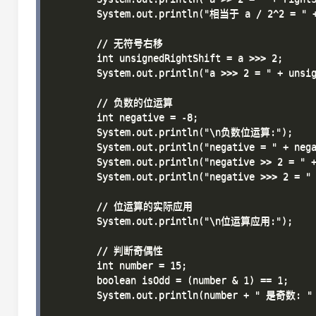
        System.out.println("相当于 a / 2^2 = " +
        // 无符号右移

        int unsignedRightShift = a >>> 2;

        System.out.println("a >>> 2 = " + unsi
        // 负数的位运算

        int negative = -8;

        System.out.println("\n负数位运算:");

        System.out.println("negative = " + neg
        System.out.println("negative >> 2 = " 
        System.out.println("negative >>> 2 = "
        // 位运算的实际应用

        System.out.println("\n位运算应用:");

        // 判断奇偶性

        int number = 15;

        boolean isOdd = (number & 1) == 1;

        System.out.println(number + " 是奇数: " 