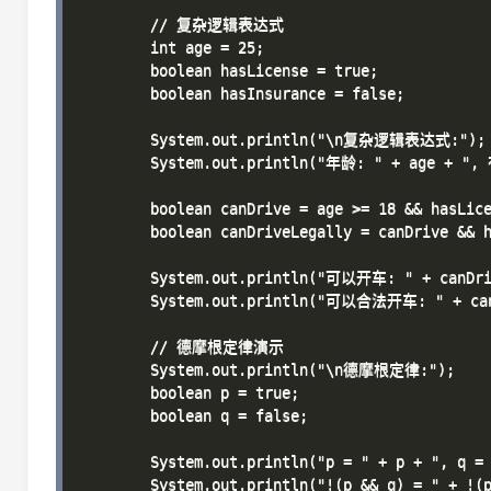
        // 复杂逻辑表达式

        int age = 25;

        boolean hasLicense = true;

        boolean hasInsurance = false;

        System.out.println("\n复杂逻辑表达式:");

        System.out.println("年龄: " + age + ",
        boolean canDrive = age >= 18 && hasLice
        boolean canDriveLegally = canDrive && h
        System.out.println("可以开车: " + canDriv
        System.out.println("可以合法开车: " + canD
        // 德摩根定律演示

        System.out.println("\n德摩根定律:");

        boolean p = true;

        boolean q = false;

        System.out.println("p = " + p + ", q = 
        System.out.println("!(p && q) = " + !(p