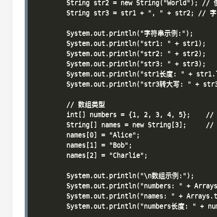
        String str2 = new String("World"); /
        String str3 = str1 + ", " + str2; //
        System.out.println("字符串示例:");

        System.out.println("str1: " + str1);

        System.out.println("str2: " + str2);

        System.out.println("str3: " + str3);

        System.out.println("str1长度: " + str1.l
        System.out.println("str3转大写: " + str3
        // 数组类型

        int[] numbers = {1, 2, 3, 4, 5};    
        String[] names = new String[3];   
        names[0] = "Alice";

        names[1] = "Bob";

        names[2] = "Charlie";

        System.out.println("\n数组示例:");

        System.out.println("numbers: " + Arrays
        System.out.println("names: " + Arrays.t
        System.out.println("numbers长度: " + num