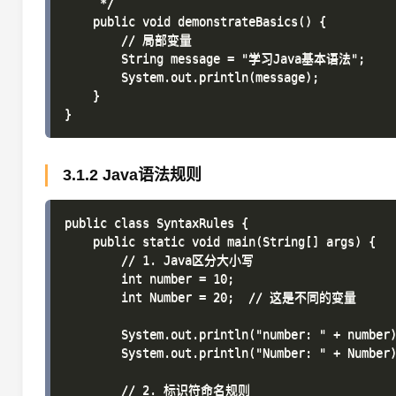
     */

    public void demonstrateBasics() {

        // 局部变量

        String message = "学习Java基本语法";

        System.out.println(message);

    }

3.1.2 Java语法规则
public class SyntaxRules {

    public static void main(String[] args) {

        // 1. Java区分大小写

        int number = 10;

        int Number = 20;  // 这是不同的变量

        System.out.println("number: " + number)
        System.out.println("Number: " + Number)
        // 2. 标识符命名规则
