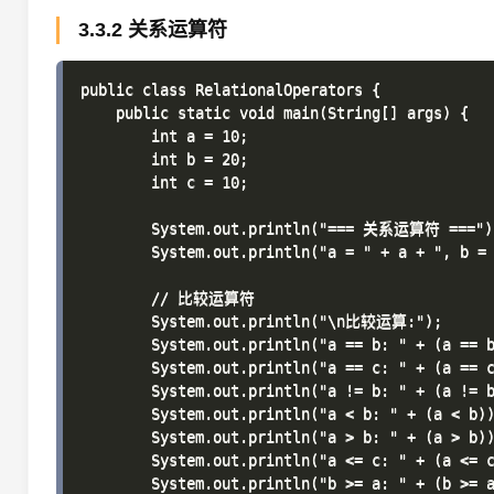
3.3.2 关系运算符
public class RelationalOperators {

    public static void main(String[] args) {

        int a = 10;

        int b = 20;

        int c = 10;

        System.out.println("=== 关系运算符 ===");
        System.out.println("a = " + a + ", b = 
        // 比较运算符

        System.out.println("\n比较运算:");

        System.out.println("a == b: " + (a == 
        System.out.println("a == c: " + (a == c
        System.out.println("a != b: " + (a !=
        System.out.println("a < b: " + (a < b)
        System.out.println("a > b: " + (a > b)
        System.out.println("a <= c: " + (a <=
        System.out.println("b >= a: " + (b >=