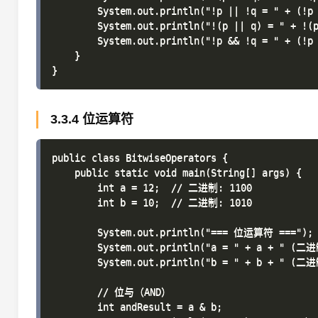
        System.out.println("!p || !q = " + (!p 
        System.out.println("!(p || q) = " + !(p
        System.out.println("!p && !q = " + (!p 
    }

3.3.4 位运算符
public class BitwiseOperators {

    public static void main(String[] args) {

        int a = 12;  // 二进制: 1100

        int b = 10;  // 二进制: 1010

        System.out.println("=== 位运算符 ===");

        System.out.println("a = " + a + " (二进制
        System.out.println("b = " + b + " (二进制
        // 位与（AND）

        int andResult = a & b;
