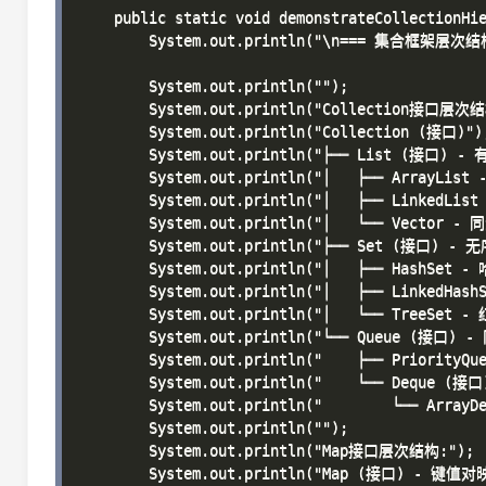
    public static void demonstrateCollectionHie
        System.out.println("\n=== 集合框架层次结构
        System.out.println("");

        System.out.println("Collection接口层次结
        System.out.println("Collection (接口)");
        System.out.println("├── List (接口) 
        System.out.println("│   ├── ArrayLis
        System.out.println("│   ├── LinkedLi
        System.out.println("│   └── Vector 
        System.out.println("├── Set (接口) -
        System.out.println("│   ├── HashSet 
        System.out.println("│   ├── LinkedHa
        System.out.println("│   └── TreeSe
        System.out.println("└── Queue (接口) - 
        System.out.println("    ├── PriorityQ
        System.out.println("    └── Deque (接
        System.out.println("        └── Arr
        System.out.println("");

        System.out.println("Map接口层次结构:");

        System.out.println("Map (接口) - 键值对映