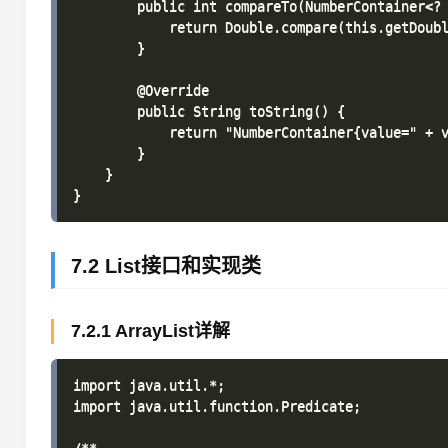
        public int compareTo(NumberContainer<? 
            return Double.compare(this.getDoubl
        }

        @Override

        public String toString() {

            return "NumberContainer{value=" + v
        }

    }

7.2 List接口和实现类
7.2.1 ArrayList详解
import java.util.*;

import java.util.function.Predicate;
