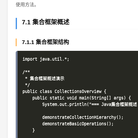
使用方法。
7.1 集合框架概述
7.1.1 集合框架结构
import java.util.*;

/**

 * 集合框架概述演示

 */

public class CollectionsOverview {

    public static void main(String[] args) {

        System.out.println("=== Java集合框架概述 
        demonstrateCollectionHierarchy();

        demonstrateBasicOperations();

    }
