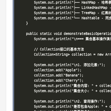
        System.out.println("├── HashMap - 哈希
        System.out.println("├── LinkedHashMa
        System.out.println("├── TreeMap - 
        System.out.println("└── Hashtable - 
    }

    public static void demonstrateBasicOperatio
        System.out.println("\n=== 集合基本操作演示
        // Collection接口的基本方法

        Collection<String> collection = new Arr
        System.out.println("\n1. 添加元素:");

        collection.add("Apple");

        collection.add("Banana");

        collection.add("Cherry");

        System.out.println("集合内容: " + collect
        System.out.println("集合大小: " + collect
        System.out.println("\n2. 查询操作:");

        System.out.println("是否包含Apple: " + co