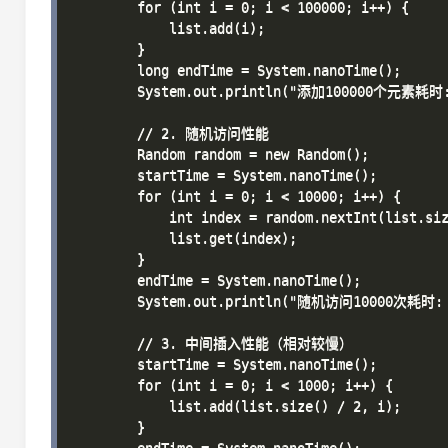
        for (int i = 0; i < 100000; i++) {

            list.add(i);

        }

        long endTime = System.nanoTime();

        System.out.println("添加100000个元素耗时: "
        // 2. 随机访问性能

        Random random = new Random();

        startTime = System.nanoTime();

        for (int i = 0; i < 10000; i++) {

            int index = random.nextInt(list.siz
            list.get(index);

        }

        endTime = System.nanoTime();

        System.out.println("随机访问10000次耗时: " 
        // 3. 中间插入性能（相对较慢）

        startTime = System.nanoTime();

        for (int i = 0; i < 1000; i++) {

            list.add(list.size() / 2, i);

        }
