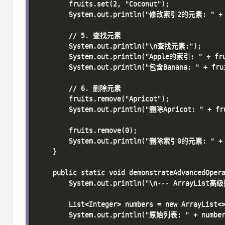
        fruits.set(2, "Coconut");

        System.out.println("修改索引2的元素: " + f
        // 5. 查找元素

        System.out.println("\n查找元素:");

        System.out.println("Apple的索引: " + frui
        System.out.println("包含Banana: " + frui
        // 6. 删除元素

        fruits.remove("Apricot");

        System.out.println("删除Apricot: " + fru
        fruits.remove(0);

        System.out.println("删除索引0的元素: " + f
    }

    public static void demonstrateAdvancedOpera
        System.out.println("\n--- ArrayList高级
        List<Integer> numbers = new ArrayList<>
        System.out.println("原始列表: " + numbers