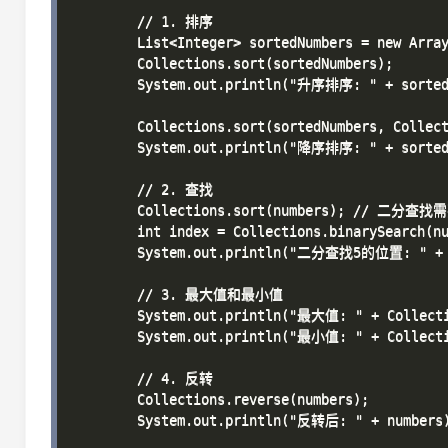
        // 1. 排序

        List<Integer> sortedNumbers = new Array
        Collections.sort(sortedNumbers);

        System.out.println("升序排序: " + sortedN
        Collections.sort(sortedNumbers, Collect
        System.out.println("降序排序: " + sortedN
        // 2. 查找

        Collections.sort(numbers); // 二分查
        int index = Collections.binarySearch(nu
        System.out.println("二分查找5的位置: " + i
        // 3. 最大值和最小值

        System.out.println("最大值: " + Collecti
        System.out.println("最小值: " + Collecti
        // 4. 反转

        Collections.reverse(numbers);

        System.out.println("反转后: " + numbers)