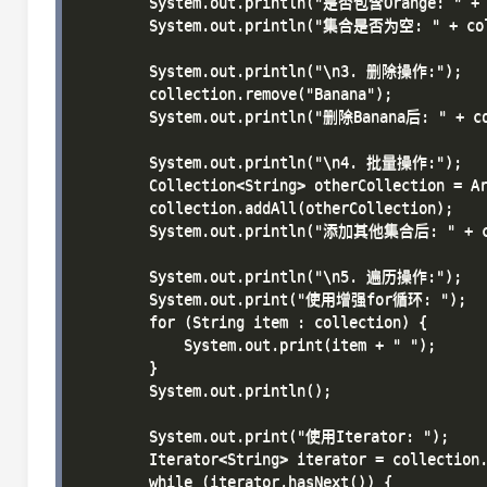
        System.out.println("是否包含Orange: " + c
        System.out.println("集合是否为空: " + coll
        System.out.println("\n3. 删除操作:");

        collection.remove("Banana");

        System.out.println("删除Banana后: " + co
        System.out.println("\n4. 批量操作:");

        Collection<String> otherCollection = Ar
        collection.addAll(otherCollection);

        System.out.println("添加其他集合后: " + co
        System.out.println("\n5. 遍历操作:");

        System.out.print("使用增强for循环: ");

        for (String item : collection) {

            System.out.print(item + " ");

        }

        System.out.println();

        System.out.print("使用Iterator: ");

        Iterator<String> iterator = collection.
        while (iterator.hasNext()) {
