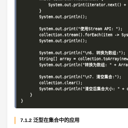
            System.out.print(iterator.next() + 
        }

        System.out.println();

        System.out.print("使用Stream API: ");

        collection.stream().forEach(item -> Sys
        System.out.println();

        System.out.println("\n6. 转换为数组:");

        String[] array = collection.toArray(new
        System.out.println("转换为数组: " + Array
        System.out.println("\n7. 清空集合:");

        collection.clear();

        System.out.println("清空后集合大小: " + co
    }

7.1.2 泛型在集合中的应用