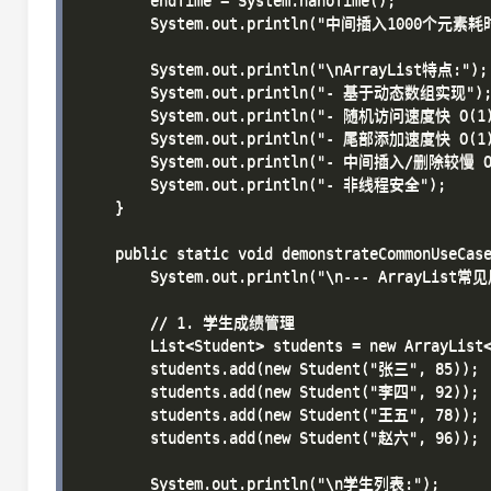
        endTime = System.nanoTime();

        System.out.println("中间插入1000个元素耗时: "
        System.out.println("\nArrayList特点:");

        System.out.println("- 基于动态数组实现");
        System.out.println("- 随机访问速度快 O(1)
        System.out.println("- 尾部添加速度快 O(1)
        System.out.println("- 中间插入/删除较慢 O(
        System.out.println("- 非线程安全");

    }

    public static void demonstrateCommonUseCase
        System.out.println("\n--- ArrayList常见
        // 1. 学生成绩管理

        List<Student> students = new ArrayList<
        students.add(new Student("张三", 85));

        students.add(new Student("李四", 92));

        students.add(new Student("王五", 78));

        students.add(new Student("赵六", 96));

        System.out.println("\n学生列表:");
