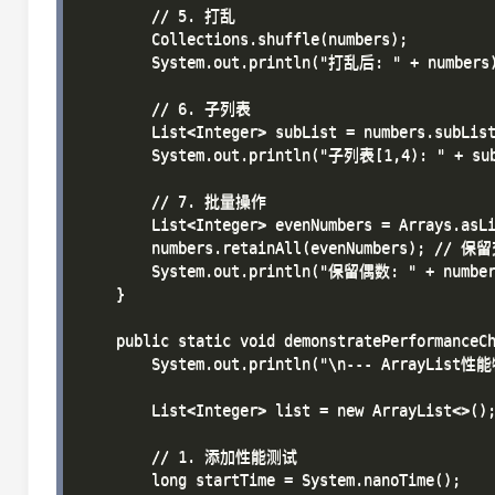
        // 5. 打乱

        Collections.shuffle(numbers);

        System.out.println("打乱后: " + numbers)
        // 6. 子列表

        List<Integer> subList = numbers.subList
        System.out.println("子列表[1,4): " + sub
        // 7. 批量操作

        List<Integer> evenNumbers = Arrays.asLi
        numbers.retainAll(evenNumbers); // 保留
        System.out.println("保留偶数: " + numbers
    }

    public static void demonstratePerformanceCh
        System.out.println("\n--- ArrayList性能
        List<Integer> list = new ArrayList<>();
        // 1. 添加性能测试

        long startTime = System.nanoTime();
