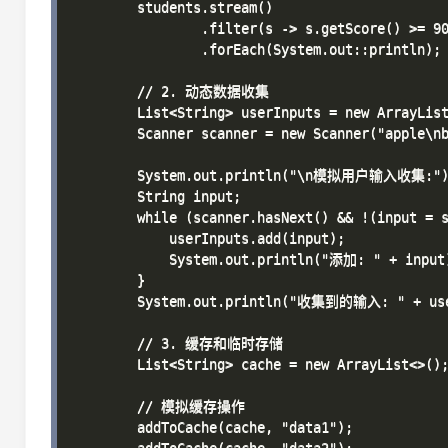
        students.stream()

                .filter(s -> s.getScore() >= 90
                .forEach(System.out::println);

        // 2. 动态数据收集

        List<String> userInputs = new ArrayList
        Scanner scanner = new Scanner("apple\nb
        System.out.println("\n模拟用户输入收集:")
        String input;

        while (scanner.hasNext() && !(input = s
            userInputs.add(input);

            System.out.println("添加: " + input)
        }

        System.out.println("收集到的输入: " + use
        // 3. 缓存和临时存储

        List<String> cache = new ArrayList<>();
        // 模拟缓存操作

        addToCache(cache, "data1");
