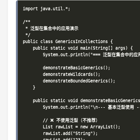
import java.util.*;

/**

 * 泛型在集合中的应用演示

 */

public class GenericsInCollections {

    public static void main(String[] args) {

        System.out.println("=== 泛型在集合中的应用
        demonstrateBasicGenerics();

        demonstrateWildcards();

        demonstrateBoundedGenerics();

    }

    public static void demonstrateBasicGenerics
        System.out.println("\n--- 基本泛型使用 --
        // ❌ 不使用泛型（不推荐）

        List rawList = new ArrayList();

        rawList.add("String");

        rawList.add(123);
