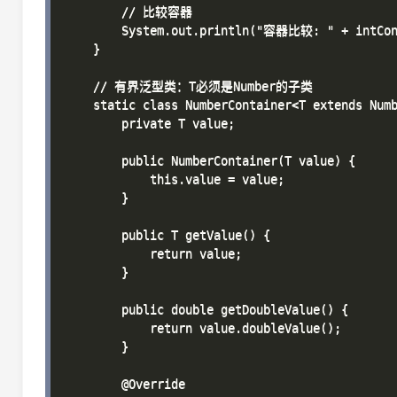
        // 比较容器

        System.out.println("容器比较: " + intCont
    }

    // 有界泛型类：T必须是Number的子类

    static class NumberContainer<T extends Numb
        private T value;

        public NumberContainer(T value) {

            this.value = value;

        }

        public T getValue() {

            return value;

        }

        public double getDoubleValue() {

            return value.doubleValue();

        }

        @Override
