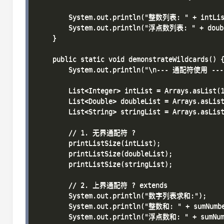
        System.out.println("整数列表: " + intList
        System.out.println("浮点数列表: " + doubl
    }

    public static void demonstrateWildcards() {
        System.out.println("\n--- 通配符使用 ---"
        List<Integer> intList = Arrays.asList(1
        List<Double> doubleList = Arrays.asList
        List<String> stringList = Arrays.asList
        // 1. 无界通配符 ?

        printListSize(intList);

        printListSize(doubleList);

        printListSize(stringList);

        // 2. 上界通配符 ? extends

        System.out.println("数字列表求和:");

        System.out.println("整数和: " + sumNumbe
        System.out.println("浮点数和: " + sumNumb