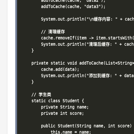
        addToCache(cache, "data2");

        addToCache(cache, "data3");

        System.out.println("\n缓存内容: " + cache
        // 清理缓存

        cache.removeIf(item -> item.startsWith(
        System.out.println("清理后缓存: " + cache
    }

    private static void addToCache(List<String>
        cache.add(data);

        System.out.println("添加到缓存: " + data)
    }

    // 学生类

    static class Student {

        private String name;

        private int score;

        public Student(String name, int score) 
            this.name = name;
