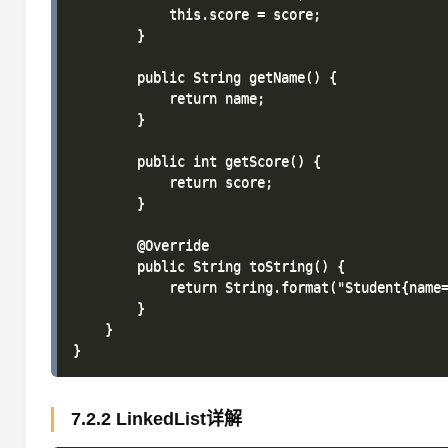
            this.score = score;

        }

        public String getName() {

            return name;

        }

        public int getScore() {

            return score;

        }

        @Override

        public String toString() {

            return String.format("Student{name=
        }

    }

7.2.2 LinkedList详解