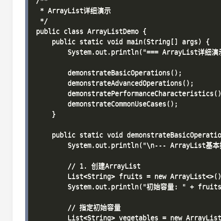
/**

 * ArrayList详细演示

 */

public class ArrayListDemo {

    public static void main(String[] args) {

        System.out.println("=== ArrayList详细演示
        demonstrateBasicOperations();

        demonstrateAdvancedOperations();

        demonstratePerformanceCharacteristics()
        demonstrateCommonUseCases();

    }

    public static void demonstrateBasicOperatio
        System.out.println("\n--- ArrayList基本
        // 1. 创建ArrayList

        List<String> fruits = new ArrayList<>()
        System.out.println("初始容量: " + fruits.
        // 指定初始容量

        List<String> vegetables = new ArrayList