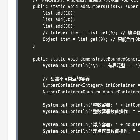
    public static void addNumbers(List<? super 
        list.add(10);

        list.add(20);

        list.add(30);

        // Integer item = list.get(0); // 编译
        Object item = list.get(0); // 只能当作O
    }

    public static void demonstrateBoundedGeneri
        System.out.println("\n--- 有界泛型 ---")
        // 创建不同类型的容器

        NumberContainer<Integer> intContainer =
        NumberContainer<Double> doubleContainer
        System.out.println("整数容器: " + intCont
        System.out.println("整数容器数值操作: " + i
        System.out.println("浮点容器: " + doubleC
        System.out.println("浮点容器数值操作: " + do