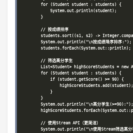
        for (Student student : students) {

            System.out.println(student);

        }

        // 按成绩排序

        students.sort((s1, s2) -> Integer.compa
        System.out.println("\n按成绩降序排序:");

        students.forEach(System.out::println);

        // 筛选高分学生

        List<Student> highScoreStudents = new A
        for (Student student : students) {

            if (student.getScore() >= 90) {

                highScoreStudents.add(student);
            }

        }

        System.out.println("\n高分学生(>=90):");
        highScoreStudents.forEach(System.out::p
        // 使用Stream API（更简洁）

        System.out.println("\n使用Stream筛选高分