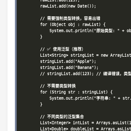
        rawList.add(new Date());

        // 需要强制类型转换，容易出错

        for (Object obj : rawList) {

            System.out.println("原始类型: " + obj
        }

        // ✅ 使用泛型（推荐）

        List<String> stringList = new ArrayList
        stringList.add("Apple");

        stringList.add("Banana");

        // stringList.add(123); // 编译错误，类
        // 不需要类型转换

        for (String str : stringList) {

            System.out.println("字符串: " + str.
        }

        // 不同类型的泛型集合

        List<Integer> intList = Arrays.asList(1
        List<Double> doubleList = Arrays.asList