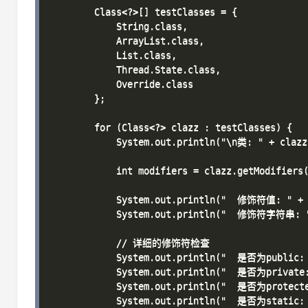
        Class<?>[] testClasses = {

            String.class,

            ArrayList.class,

            List.class,

            Thread.State.class,

            Override.class

        };

        for (Class<?> clazz : testClasses) {

            System.out.println("\n类: " + clazz.
            int modifiers = clazz.getModifiers(
            System.out.println("  修饰符值: " + m
            System.out.println("  修饰符字符串: " 
            // 详细的修饰符检查

            System.out.println("  是否为public: "
            System.out.println("  是否为private: 
            System.out.println("  是否为protected
            System.out.println("  是否为static: "