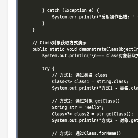
        } catch (Exception e) {

            System.err.println("反射操作出错: " + 
        }

    }

    // Class对象获取方式演示

    public static void demonstrateClassObjectCr
        System.out.println("\n=== Class对象获取
        try {

            // 方式1: 通过类名.class

            Class<?> class1 = String.class;

            System.out.println("方式1 - 类名.clas
            // 方式2: 通过对象.getClass()

            String str = "Hello";

            Class<?> class2 = str.getClass();

            System.out.println("方式2 - 对象.getC
            // 方式3: 通过Class.forName()
