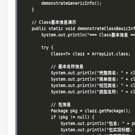
        demonstrateGenericInfo();

    }

    // Class基本信息演示

    public static void demonstrateClassBasicInf
        System.out.println("=== Class基本信息 ===
        try {

            Class<?> clazz = ArrayList.class;

            // 基本名称信息

            System.out.println("完整类名: " + cla
            System.out.println("简单类名: " + cla
            System.out.println("规范类名: " + cla
            System.out.println("类型名称: " + cla
            // 包信息

            Package pkg = clazz.getPackage();

            if (pkg != null) {

                System.out.println("包名: " + pk
                System.out.println("包实现标题: " 