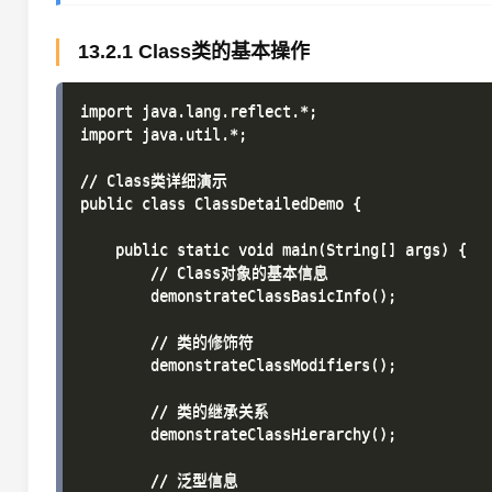
13.2.1 Class类的基本操作
import java.lang.reflect.*;

import java.util.*;

// Class类详细演示

public class ClassDetailedDemo {

    public static void main(String[] args) {

        // Class对象的基本信息

        demonstrateClassBasicInfo();

        // 类的修饰符

        demonstrateClassModifiers();

        // 类的继承关系

        demonstrateClassHierarchy();

        // 泛型信息
