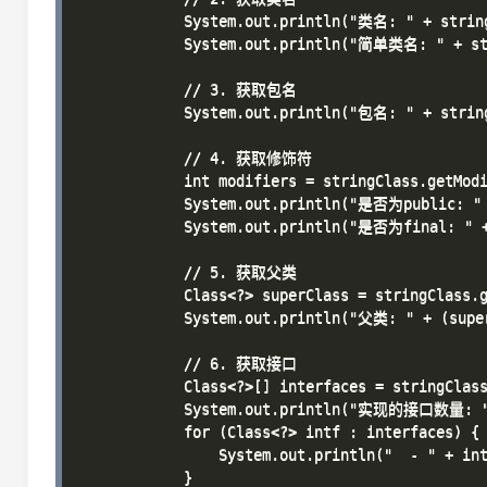
            System.out.println("类名: " + string
            System.out.println("简单类名: " + str
            // 3. 获取包名

            System.out.println("包名: " + string
            // 4. 获取修饰符

            int modifiers = stringClass.getModi
            System.out.println("是否为public: " +
            System.out.println("是否为final: " + 
            // 5. 获取父类

            Class<?> superClass = stringClass.g
            System.out.println("父类: " + (super
            // 6. 获取接口

            Class<?>[] interfaces = stringClass
            System.out.println("实现的接口数量: " 
            for (Class<?> intf : interfaces) {

                System.out.println("  - " + int
            }
