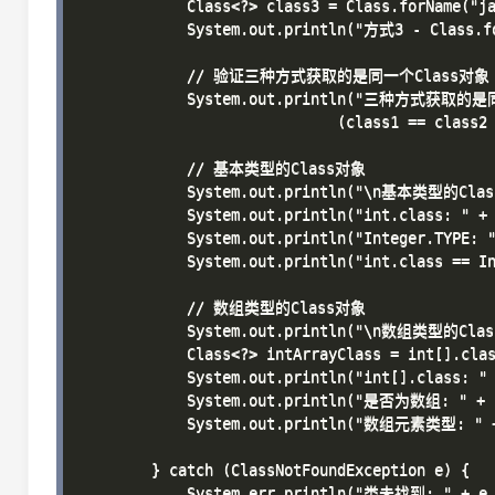
            Class<?> class3 = Class.forName("ja
            System.out.println("方式3 - Class.fo
            // 验证三种方式获取的是同一个Class对象

            System.out.println("三种方式获取的是
                             (class1 == class2 
            // 基本类型的Class对象

            System.out.println("\n基本类型的Clas
            System.out.println("int.class: " + 
            System.out.println("Integer.TYPE: "
            System.out.println("int.class == In
            // 数组类型的Class对象

            System.out.println("\n数组类型的Clas
            Class<?> intArrayClass = int[].clas
            System.out.println("int[].class: " 
            System.out.println("是否为数组: " + in
            System.out.println("数组元素类型: " + i
        } catch (ClassNotFoundException e) {

            System.err.println("类未找到: " + e.g