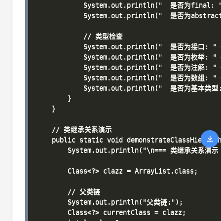
            System.out.println("  是否为final: " 
            System.out.println("  是否为abstract:
            // 类型检查

            System.out.println("  是否为接口: " + 
            System.out.println("  是否为枚举: " +
            System.out.println("  是否为注解: " + 
            System.out.println("  是否为数组: " +
            System.out.println("  是否为基本类型: "
        }

    }

    // 类继承关系演示

    public static void demonstrateClassHierarch
        System.out.println("\n=== 类继承关系演示 =
        Class<?> clazz = ArrayList.class;

        // 父类链

        System.out.println("父类链:");

        Class<?> currentClass = clazz;
