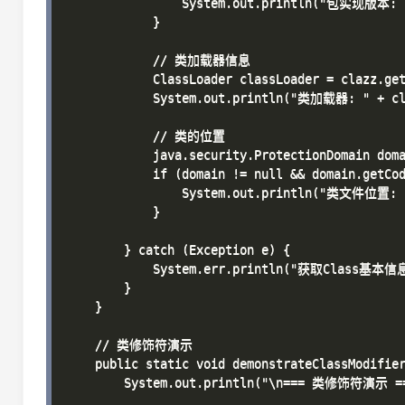
                System.out.println("包实现版本: " 
            }

            // 类加载器信息

            ClassLoader classLoader = clazz.get
            System.out.println("类加载器: " + cla
            // 类的位置

            java.security.ProtectionDomain doma
            if (domain != null && domain.getCod
                System.out.println("类文件位置: " 
            }

        } catch (Exception e) {

            System.err.println("获取Class基本信息
        }

    }

    // 类修饰符演示

    public static void demonstrateClassModifier
        System.out.println("\n=== 类修饰符演示 ==