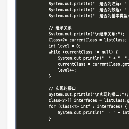
            System.out.println("  是否为注解: " + 
            System.out.println("  是否为数组: " + 
            System.out.println("  是否为基本类型: "
            // 继承关系

            System.out.println("\n继承关系:");

            Class<?> currentClass = listClass;

            int level = 0;

            while (currentClass != null) {

                System.out.println("  " + "  ".
                currentClass = currentClass.get
                level++;

            }

            // 实现的接口

            System.out.println("\n实现的接口:");

            Class<?>[] interfaces = listClass.g
            for (Class<?> intf : interfaces) {

                System.out.println("  - " + int
            }
