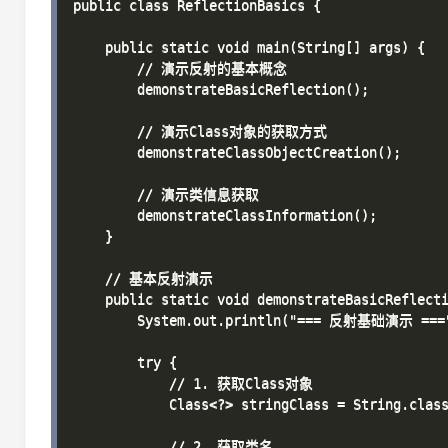
public class ReflectionBasics {

    public static void main(String[] args) {

        // 演示反射的基本概念

        demonstrateBasicReflection();

        // 演示Class对象的获取方式

        demonstrateClassObjectCreation();

        // 演示类信息获取

        demonstrateClassInformation();

    }

    // 基本反射演示

    public static void demonstrateBasicReflecti
        System.out.println("=== 反射基础演示 ==="
        try {

            // 1. 获取Class对象

            Class<?> stringClass = String.class
            // 2. 获取类名
