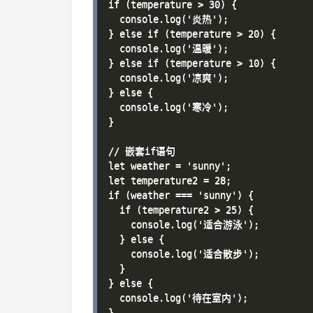
if (temperature > 30) {

  console.log('炎热');

} else if (temperature > 20) {

  console.log('温暖');

} else if (temperature > 10) {

  console.log('凉爽');

} else {

  console.log('寒冷');

}

// 嵌套if语句

let weather = 'sunny';

let temperature2 = 28;

if (weather === 'sunny') {

  if (temperature2 > 25) {

    console.log('适合游泳');

  } else {

    console.log('适合散步');

  }

} else {

  console.log('待在室内');

}
