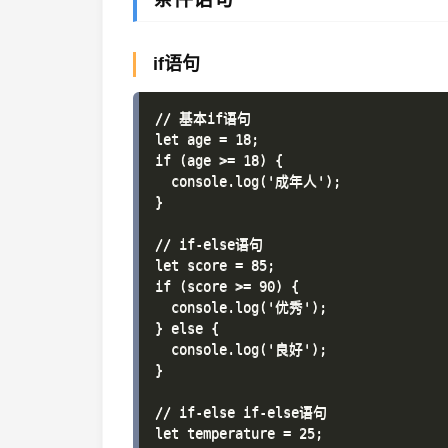
if语句
// 基本if语句

let age = 18;

if (age >= 18) {

  console.log('成年人');

}

// if-else语句

let score = 85;

if (score >= 90) {

  console.log('优秀');

} else {

  console.log('良好');

}

// if-else if-else语句

let temperature = 25;
