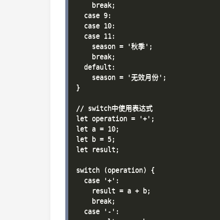
    break;

  case 9:

  case 10:

  case 11:

    season = '秋季';

    break;

  default:

    season = '无效月份';

}

// switch中使用表达式

let operation = '+';

let a = 10;

let b = 5;

let result;

switch (operation) {

  case '+':

    result = a + b;

    break;

  case '-':
