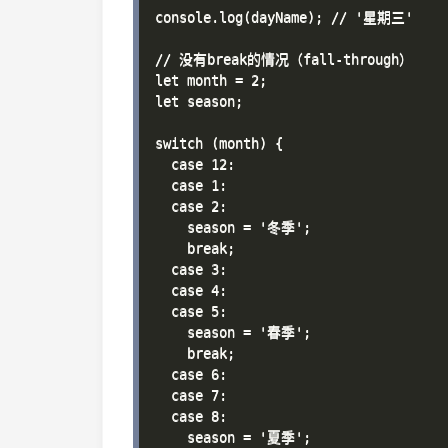
console.log(dayName); // '星期三'

// 没有break的情况（fall-through）

let month = 2;

let season;

switch (month) {

  case 12:

  case 1:

  case 2:

    season = '冬季';

    break;

  case 3:

  case 4:

  case 5:

    season = '春季';

    break;

  case 6:

  case 7:

  case 8:

    season = '夏季';
