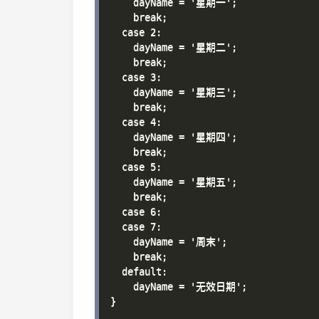
    dayName = '星期一';

    break;

  case 2:

    dayName = '星期二';

    break;

  case 3:

    dayName = '星期三';

    break;

  case 4:

    dayName = '星期四';

    break;

  case 5:

    dayName = '星期五';

    break;

  case 6:

  case 7:

    dayName = '周末';

    break;

  default:

    dayName = '无效日期';

}
