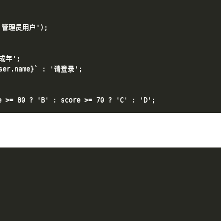
g('管理员用户');

成年';

ser.name}` : '请登录';
