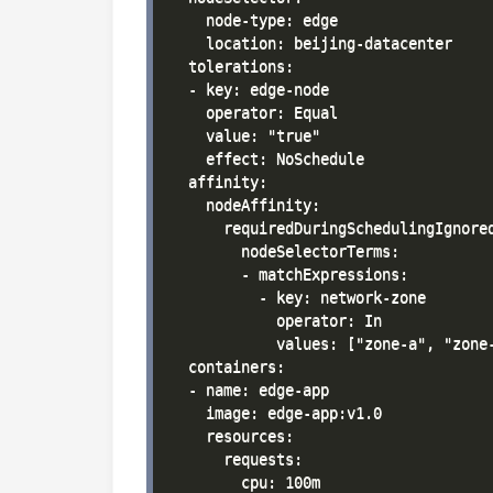
    node-type: edge

    location: beijing-datacenter

  tolerations:

  - key: edge-node

    operator: Equal

    value: "true"

    effect: NoSchedule

  affinity:

    nodeAffinity:

      requiredDuringSchedulingIgnored
        nodeSelectorTerms:

        - matchExpressions:

          - key: network-zone

            operator: In

            values: ["zone-a", "zone-
  containers:

  - name: edge-app

    image: edge-app:v1.0

    resources:

      requests:

        cpu: 100m
