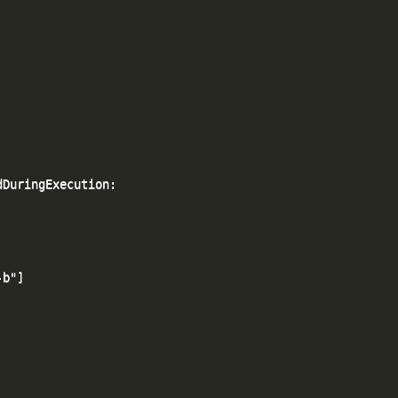
DuringExecution:

b"]
