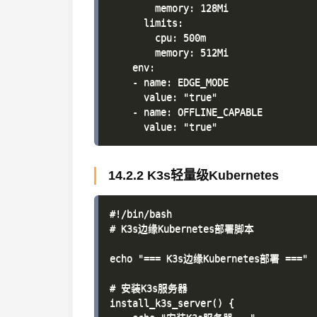
        memory: 128Mi

      limits:

        cpu: 500m

        memory: 512Mi

    env:

    - name: EDGE_MODE

      value: "true"

    - name: OFFLINE_CAPABLE

14.2.2 K3s轻量级Kubernetes
#!/bin/bash

# K3s边缘Kubernetes部署脚本

echo "=== K3s边缘Kubernetes部署 ==="

# 安装K3s服务器

install_k3s_server() {
