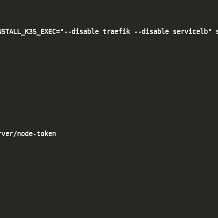
STALL_K3S_EXEC="--disable traefik --disable servicelb" s
ver/node-token
