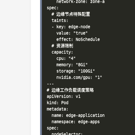
    network-zone: zone-a

spec:

  # 边缘节点特殊配置

  taints:

  - key: edge-node

    value: "true"

    effect: NoSchedule

  # 资源限制

  capacity:

    cpu: "4"

    memory: "8Gi"

    storage: "100Gi"

    nvidia.com/gpu: "1"

---

# 边缘工作负载调度策略

apiVersion: v1

kind: Pod

metadata:

  name: edge-application

  namespace: edge-apps

spec:

  nodeSelector:
