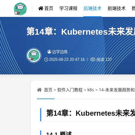
首页
学习课程
后端技术
前端技术
第14章：Kubernetes未
边学边练
2025-08-23 20:47:16
阅读
137
首页
软件入门教程
k8s
14-未来发展趋势和
>
>
>
第14章：Kubernetes
14.1 概述