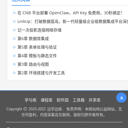
在 CNB 平台部署 OpenClaw，API Key 免费用，30秒搞定！
LinkUp：打破数据孤岛，新一代轻量级企业级数据集成平台深
记一次投影连接网络存储
第6章 数据库集成
第5章 表单处理与验证
第4章 模板与静态文件
第3章 路由与视图
第2章 环境搭建与开发工具
学与练
课程库
软件园
工具箱
共享库
边学边练 .
Copyright
2015-2022
免责声明：本网站纯公益网站，无
任何盈利，内容采集自互联网，版权归原作者所有。