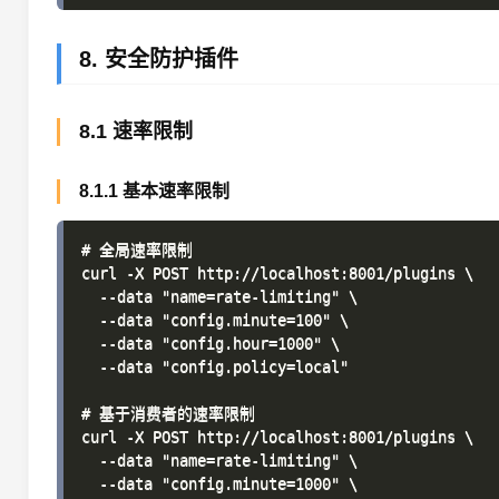
8. 安全防护插件
8.1 速率限制
8.1.1 基本速率限制
# 全局速率限制

curl -X POST http://localhost:8001/plugins \

  --data "name=rate-limiting" \

  --data "config.minute=100" \

  --data "config.hour=1000" \

  --data "config.policy=local"

# 基于消费者的速率限制

curl -X POST http://localhost:8001/plugins \

  --data "name=rate-limiting" \

  --data "config.minute=1000" \
