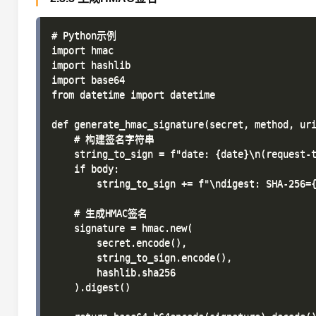
# Python示例

import hmac

import hashlib

import base64

from datetime import datetime

def generate_hmac_signature(secret, method, uri
    # 构建签名字符串

    string_to_sign = f"date: {date}\n(request-t
    if body:

        string_to_sign += f"\ndigest: SHA-256={
    # 生成HMAC签名

    signature = hmac.new(

        secret.encode(),

        string_to_sign.encode(),

        hashlib.sha256

    ).digest()
