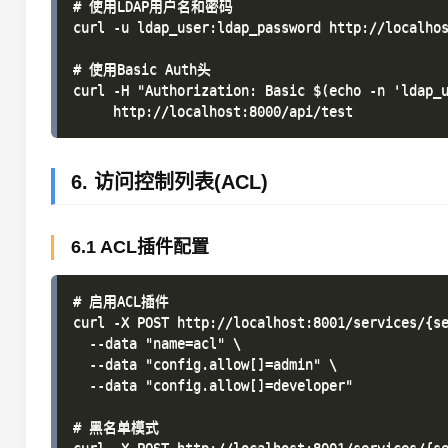
# 使用LDAP用户名和密码

curl -u ldap_user:ldap_password http://localhos
# 使用Basic Auth头

curl -H "Authorization: Basic $(echo -n 'ldap_u
6. 访问控制列表(ACL)
6.1 ACL插件配置
# 启用ACL插件

curl -X POST http://localhost:8001/services/{se
  --data "name=acl" \

  --data "config.allow[]=admin" \

  --data "config.allow[]=developer"

# 黑名单模式
