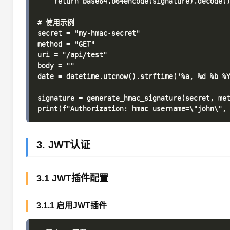
    return base64.b64encode(signature).decode()
# 使用示例

secret = "my-hmac-secret"

method = "GET"

uri = "/api/test"

body = ""

date = datetime.utcnow().strftime('%a, %d %b %Y
signature = generate_hmac_signature(secret, met
3. JWT认证
3.1 JWT插件配置
3.1.1 启用JWT插件