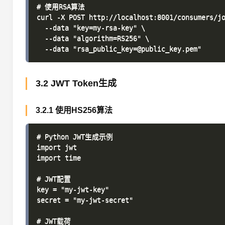
# 使用RSA算法

curl -X POST http://localhost:8001/consumers/jo
  --data "key=my-rsa-key" \

  --data "algorithm=RS256" \

3.2 JWT Token生成
3.2.1 使用HS256算法
# Python JWT生成示例

import jwt

import time

# JWT配置

key = "my-jwt-key"

secret = "my-jwt-secret"

# JWT载荷
