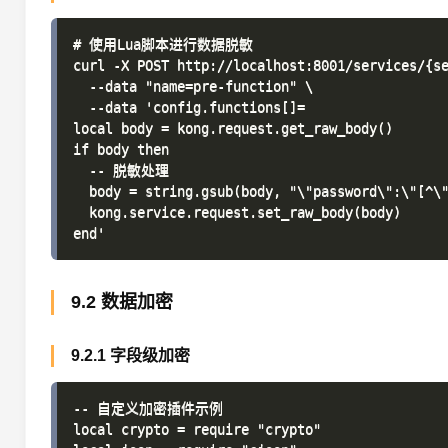
# 使用Lua脚本进行数据脱敏

curl -X POST http://localhost:8001/services/{se
  --data "name=pre-function" \

  --data 'config.functions[]=

local body = kong.request.get_raw_body()

if body then

  -- 脱敏处理

  body = string.gsub(body, "\"password\":\"[^\"
  kong.service.request.set_raw_body(body)

9.2 数据加密
9.2.1 字段级加密
-- 自定义加密插件示例

local crypto = require "crypto"
