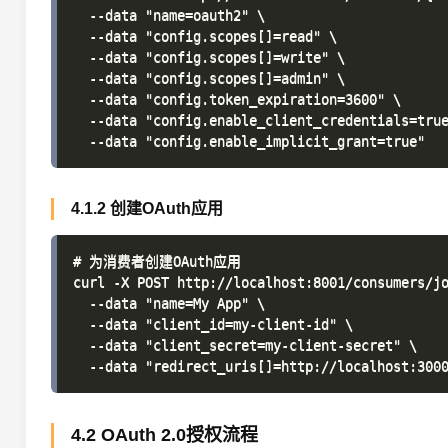
  --data "name=oauth2" \

  --data "config.scopes[]=read" \

  --data "config.scopes[]=write" \

  --data "config.scopes[]=admin" \

  --data "config.token_expiration=3600" \

  --data "config.enable_client_credentials=true
4.1.2 创建OAuth应用
# 为消费者创建OAuth应用

curl -X POST http://localhost:8001/consumers/jo
  --data "name=My App" \

  --data "client_id=my-client-id" \

  --data "client_secret=my-client-secret" \

4.2 OAuth 2.0授权流程