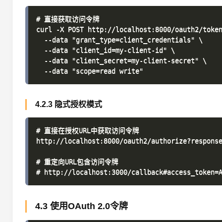
# 直接获取访问令牌

curl -X POST http://localhost:8000/oauth2/token
  --data "grant_type=client_credentials" \

  --data "client_id=my-client-id" \

  --data "client_secret=my-client-secret" \

4.2.3 隐式授权模式
# 直接在授权URL中获取访问令牌

http://localhost:8000/oauth2/authorize?response
# 重定向URL包含访问令牌

4.3 使用OAuth 2.0令牌