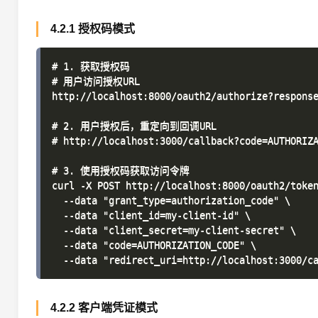
4.2.1 授权码模式
# 1. 获取授权码

# 用户访问授权URL

http://localhost:8000/oauth2/authorize?response
# 2. 用户授权后，重定向到回调URL

# http://localhost:3000/callback?code=AUTHORIZA
# 3. 使用授权码获取访问令牌

curl -X POST http://localhost:8000/oauth2/token
  --data "grant_type=authorization_code" \

  --data "client_id=my-client-id" \

  --data "client_secret=my-client-secret" \

  --data "code=AUTHORIZATION_CODE" \

4.2.2 客户端凭证模式