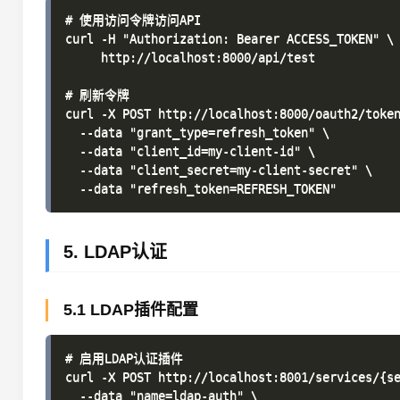
# 使用访问令牌访问API

curl -H "Authorization: Bearer ACCESS_TOKEN" \

     http://localhost:8000/api/test

# 刷新令牌

curl -X POST http://localhost:8000/oauth2/token
  --data "grant_type=refresh_token" \

  --data "client_id=my-client-id" \

  --data "client_secret=my-client-secret" \

5. LDAP认证
5.1 LDAP插件配置
# 启用LDAP认证插件

curl -X POST http://localhost:8001/services/{se
  --data "name=ldap-auth" \
