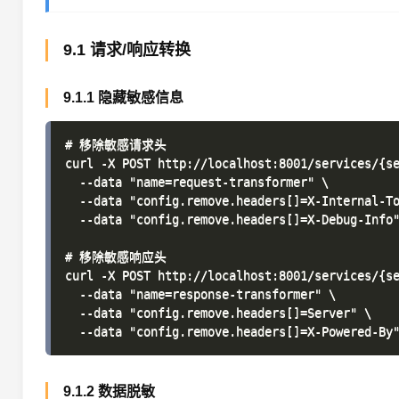
9.1 请求/响应转换
9.1.1 隐藏敏感信息
# 移除敏感请求头

curl -X POST http://localhost:8001/services/{se
  --data "name=request-transformer" \

  --data "config.remove.headers[]=X-Internal-To
  --data "config.remove.headers[]=X-Debug-Info"
# 移除敏感响应头

curl -X POST http://localhost:8001/services/{se
  --data "name=response-transformer" \

  --data "config.remove.headers[]=Server" \

9.1.2 数据脱敏