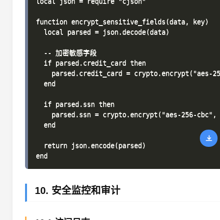
local json = require "cjson"

function encrypt_sensitive_fields(data, key)

  local parsed = json.decode(data)

  -- 加密敏感字段

  if parsed.credit_card then

    parsed.credit_card = crypto.encrypt("aes-25
  end

  if parsed.ssn then

    parsed.ssn = crypto.encrypt("aes-256-cbc", 
  end

  return json.encode(parsed)

10. 安全监控和审计