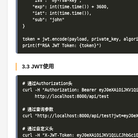
    "iss": "my-rsa-key",

    "exp": int(time.time()) + 3600,

    "iat": int(time.time()),

    "sub": "john"

}

token = jwt.encode(payload, private_key, algori
3.3 JWT使用
# 通过Authorization头

curl -H "Authorization: Bearer eyJ0eXAiOiJKV1Qi
     http://localhost:8000/api/test

# 通过查询参数

curl "http://localhost:8000/api/test?jwt=eyJ0eX
# 通过自定义头

curl -H "X-JWT-Token: eyJ0eXAiOiJKV1QiLCJhbGciO