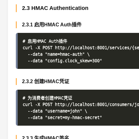
2.3 HMAC Authentication
2.3.1 启用HMAC Auth插件
# 启用HMAC Auth插件

curl -X POST http://localhost:8001/services/{se
  --data "name=hmac-auth" \

2.3.2 创建HMAC凭证
# 为消费者创建HMAC凭证

curl -X POST http://localhost:8001/consumers/jo
  --data "username=john" \

2.3.3 生成HMAC签名