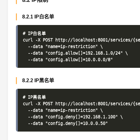
8.2 IP限制
8.2.1 IP白名单
# IP白名单

curl -X POST http://localhost:8001/services/{se
  --data "name=ip-restriction" \

  --data "config.allow[]=192.168.1.0/24" \

8.2.2 IP黑名单
# IP黑名单

curl -X POST http://localhost:8001/services/{se
  --data "name=ip-restriction" \

  --data "config.deny[]=192.168.1.100" \
