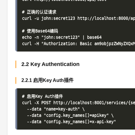
# 正确的认证请求

curl -u john:secret123 http://localhost:8000/ap
# 使用Base64编码

echo -n "john:secret123" | base64

2.2 Key Authentication
2.2.1 启用Key Auth插件
# 启用Key Auth插件

curl -X POST http://localhost:8001/services/{se
  --data "name=key-auth" \

  --data "config.key_names[]=apikey" \
