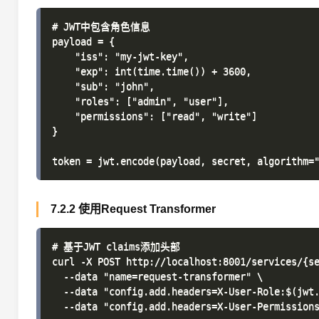
# JWT中包含角色信息

payload = {

    "iss": "my-jwt-key",

    "exp": int(time.time()) + 3600,

    "sub": "john",

    "roles": ["admin", "user"],

    "permissions": ["read", "write"]

}

7.2.2 使用Request Transformer
# 基于JWT claims添加头部

curl -X POST http://localhost:8001/services/{se
  --data "name=request-transformer" \

  --data "config.add.headers=X-User-Role:$(jwt.