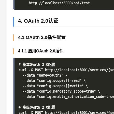
4. OAuth 2.0认证
4.1 OAuth 2.0插件配置
4.1.1 启用OAuth 2.0插件
# 基本OAuth 2.0配置

curl -X POST http://localhost:8001/services/{se
  --data "name=oauth2" \

  --data "config.scopes[]=read" \

  --data "config.scopes[]=write" \

  --data "config.mandatory_scope=true" \

  --data "config.enable_authorization_code=true
# 高级OAuth 2.0配置

curl -X POST http://localhost:8001/services/{se