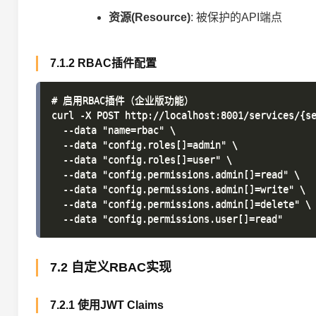
资源(Resource)
: 被保护的API端点
7.1.2 RBAC插件配置
# 启用RBAC插件（企业版功能）

curl -X POST http://localhost:8001/services/{se
  --data "name=rbac" \

  --data "config.roles[]=admin" \

  --data "config.roles[]=user" \

  --data "config.permissions.admin[]=read" \

  --data "config.permissions.admin[]=write" \

  --data "config.permissions.admin[]=delete" \

7.2 自定义RBAC实现
7.2.1 使用JWT Claims