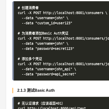
# 创建消费者

curl -X POST http://localhost:8001/consumers \

  --data "username=john" \

  --data "custom_id=user123"

# 为消费者添加Basic Auth凭证

curl -X POST http://localhost:8001/consumers/jo
  --data "username=john" \

  --data "password=secret123"

# 添加多个凭证

curl -X POST http://localhost:8001/consumers/jo
  --data "username=john_api" \

2.1.3 测试Basic Auth
# 无认证请求（应该返回401）

curl http://localhost:8000/api/test
