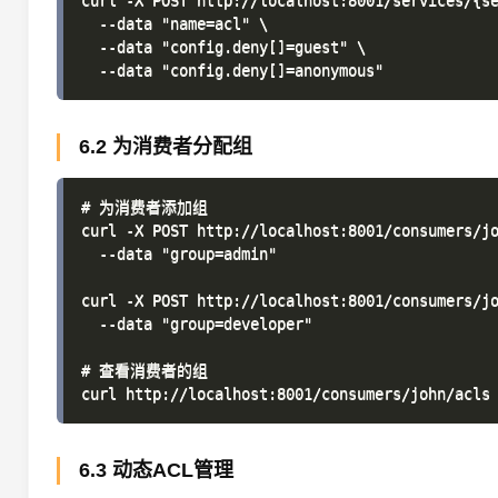
curl -X POST http://localhost:8001/services/{se
  --data "name=acl" \

  --data "config.deny[]=guest" \

6.2 为消费者分配组
# 为消费者添加组

curl -X POST http://localhost:8001/consumers/jo
  --data "group=admin"

curl -X POST http://localhost:8001/consumers/jo
  --data "group=developer"

# 查看消费者的组

6.3 动态ACL管理