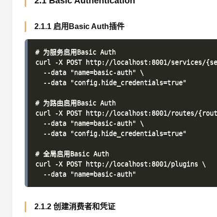
2.1 Basic Authentication
2.1.1 启用Basic Auth插件
# 为服务启用Basic Auth

curl -X POST http://localhost:8001/services/{se
  --data "name=basic-auth" \

  --data "config.hide_credentials=true"

# 为路由启用Basic Auth

curl -X POST http://localhost:8001/routes/{rout
  --data "name=basic-auth" \

  --data "config.hide_credentials=true"

# 全局启用Basic Auth

curl -X POST http://localhost:8001/plugins \

2.1.2 创建消费者和凭证