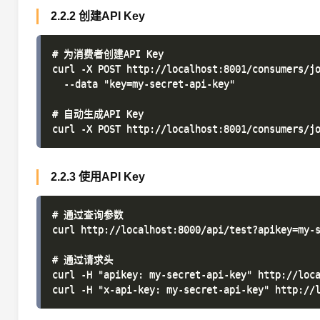
2.2.2 创建API Key
# 为消费者创建API Key

curl -X POST http://localhost:8001/consumers/jo
  --data "key=my-secret-api-key"

# 自动生成API Key

2.2.3 使用API Key
# 通过查询参数

curl http://localhost:8000/api/test?apikey=my-s
# 通过请求头

curl -H "apikey: my-secret-api-key" http://loca