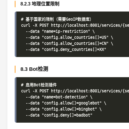
8.2.3 地理位置限制
# 基于国家的限制（需要GeoIP数据库）

curl -X POST http://localhost:8001/services/{se
  --data "name=ip-restriction" \

  --data "config.allow_countries[]=US" \

  --data "config.allow_countries[]=CN" \

8.3 Bot检测
# 启用Bot检测插件

curl -X POST http://localhost:8001/services/{se
  --data "name=bot-detection" \

  --data "config.allow[]=googlebot" \

  --data "config.allow[]=bingbot" \
