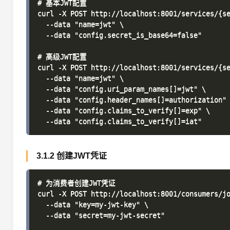
# 基本JWT配置

curl -X POST http://localhost:8001/services/{se
  --data "name=jwt" \

  --data "config.secret_is_base64=false"

# 高级JWT配置

curl -X POST http://localhost:8001/services/{se
  --data "name=jwt" \

  --data "config.uri_param_names[]=jwt" \

  --data "config.header_names[]=authorization" 
  --data "config.claims_to_verify[]=exp" \

3.1.2 创建JWT凭证
# 为消费者创建JWT凭证

curl -X POST http://localhost:8001/consumers/jo
  --data "key=my-jwt-key" \

  --data "secret=my-jwt-secret"
