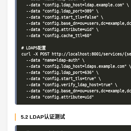
  --data "config.ldap_host=ldap.example.com" \

  --data "config.ldap_port=389" \

  --data "config.start_tls=false" \

  --data "config.base_dn=ou=users,dc=example,dc
  --data "config.attribute=uid" \

  --data "config.cache_ttl=60"

# LDAPS配置

curl -X POST http://localhost:8001/services/{se
  --data "name=ldap-auth" \

  --data "config.ldap_host=ldaps.example.com" \
  --data "config.ldap_port=636" \

  --data "config.start_tls=true" \

  --data "config.verify_ldap_host=true" \

  --data "config.base_dn=ou=users,dc=example,dc
5.2 LDAP认证测试