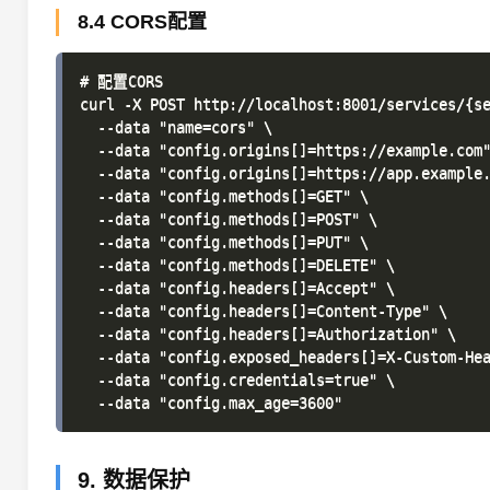
8.4 CORS配置
# 配置CORS

curl -X POST http://localhost:8001/services/{se
  --data "name=cors" \

  --data "config.origins[]=https://example.com"
  --data "config.origins[]=https://app.example.
  --data "config.methods[]=GET" \

  --data "config.methods[]=POST" \

  --data "config.methods[]=PUT" \

  --data "config.methods[]=DELETE" \

  --data "config.headers[]=Accept" \

  --data "config.headers[]=Content-Type" \

  --data "config.headers[]=Authorization" \

  --data "config.exposed_headers[]=X-Custom-Hea
  --data "config.credentials=true" \

9. 数据保护