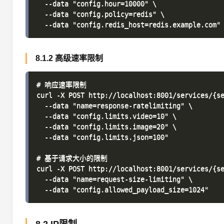
  --data "config.hour=10000" \

  --data "config.policy=redis" \

8.1.2 高级速率限制
# 响应速率限制

curl -X POST http://localhost:8001/services/{se
  --data "name=response-ratelimiting" \

  --data "config.limits.video=10" \

  --data "config.limits.image=20" \

  --data "config.limits.json=100"

# 基于请求大小的限制

curl -X POST http://localhost:8001/services/{se
  --data "name=request-size-limiting" \
