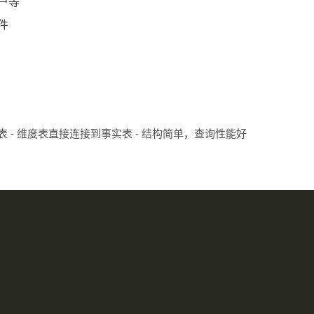
户等
件
表 - 维度表直接连接到事实表 - 结构简单，查询性能好