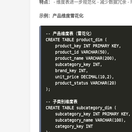
特点：
- 维度表进一步规范化 - 减少数据冗余 
示例：产品维度雪花化
-- 产品维度表（雪花化）

CREATE TABLE product_dim (

    product_key INT PRIMARY KEY,

    product_id VARCHAR(50),

    product_name VARCHAR(200),

    subcategory_key INT,

    brand_key INT,

    unit_price DECIMAL(10,2),

    product_status VARCHAR(20)

);

-- 子类别维度表

CREATE TABLE subcategory_dim (

    subcategory_key INT PRIMARY KEY,

    subcategory_name VARCHAR(100),

    category_key INT
