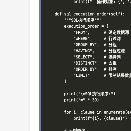
            print(f"  操作对象: {', '
    def sql_execution_order(self):

        """SQL执行顺序"""

        execution_order = [

            "FROM",      # 确定数据源

            "WHERE",     # 行过滤

            "GROUP BY",  # 分组

            "HAVING",    # 分组过滤

            "SELECT",    # 选择列

            "DISTINCT",  # 去重

            "ORDER BY",  # 排序

            "LIMIT"      # 限制结果数量
        ]

        print("\nSQL执行顺序:")

        print("=" * 30)

        for i, clause in enumerate(ex
            print(f"{i}. {clause}")

        # 示例查询
