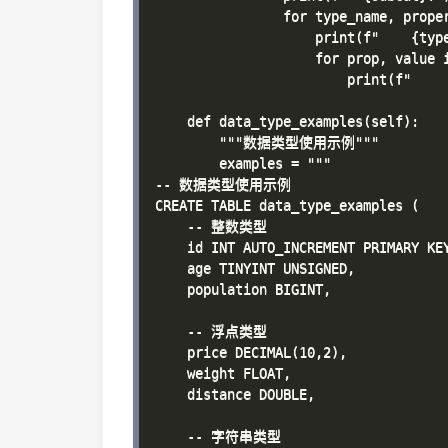
                for type_name, proper
                    print(f"    {type
                    for prop, value i
                        print(f"     
    def data_type_examples(self):

        """数据类型使用示例"""

        examples = """

-- 数据类型使用示例

CREATE TABLE data_type_examples (

    -- 整数类型

    id INT AUTO_INCREMENT PRIMARY KEY
    age TINYINT UNSIGNED,           
    population BIGINT,             
    -- 浮点类型

    price DECIMAL(10,2),          
    weight FLOAT,                   
    distance DOUBLE,                
    -- 字符串类型
