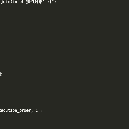
.join(info['操作对象'])}")



ecution_order, 1):
