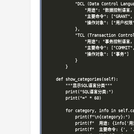
            "DCL (Data Control Langua
                "用途": "数据控制语
                "主要命令": ["GRANT", "
                "操作对象": ["用户权限
            },

            "TCL (Transaction Control
                "用途": "事务控制语言
                "主要命令": ["COMMIT", 
                "操作对象": ["事务"]

            }

        }

    def show_categories(self):

        """显示SQL语言分类"""

        print("SQL语言分类:")

        print("=" * 60)

        for category, info in self.ca
            print(f"\n{category}:")

            print(f"  用途: {info['用
            print(f"  主要命令: {', '