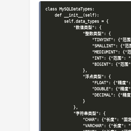
class MySQLDataTypes:

    def __init__(self):

        self.data_types = {

            "数值类型": {

                "整数类型": {

                    "TINYINT": {"
                    "SMALLINT": {
                    "MEDIUMINT": 
                    "INT": {"范围":
                    "BIGINT": {"范围
                },

                "浮点类型": {

                    "FLOAT": {"
                    "DOUBLE": {
                    "DECIMAL": 
                }

            },

            "字符串类型": {

                "CHAR": {"长度":
                "VARCHAR": {"长度