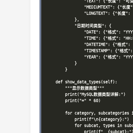
                "TEXT": {"长度": 
                "MEDIUMTEXT": {
                "LONGTEXT": {"长度
            },

            "日期时间类型": {

                "DATE": {"格式": "YY
                "TIME": {"格式": "HH
                "DATETIME": {"格式":
                "TIMESTAMP": {"格式"
                "YEAR": {"格式": "Y
            }

        }

    def show_data_types(self):

        """显示数据类型"""

        print("MySQL数据类型详解:")

        print("=" * 60)

        for category, subcategories i
            print(f"\n{category}:")

            for subcat, types in subc
                print(f"  {subcat}:")