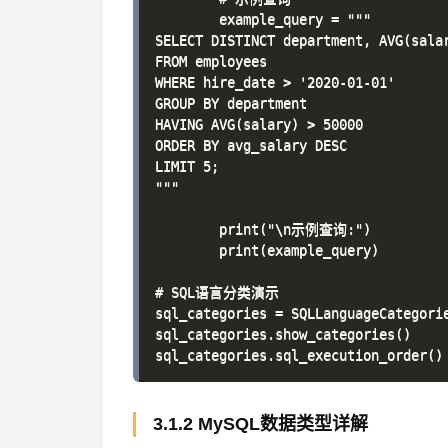
        example_query = """

SELECT DISTINCT department, AVG(salar
FROM employees

WHERE hire_date > '2020-01-01'

GROUP BY department

HAVING AVG(salary) > 50000

ORDER BY avg_salary DESC

LIMIT 5;

"""

        print("\n示例查询:")

        print(example_query)

# SQL语言分类演示

sql_categories = SQLLanguageCategorie
sql_categories.show_categories()

3.1.2 MySQL数据类型详解