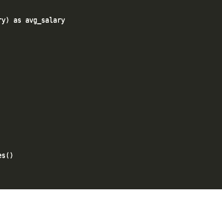
y) as avg_salary

s()
