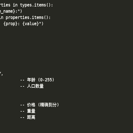
ties in types.items():

_name}:")

n properties.items():

 {prop}: {value}")

,

         -- 年龄 (0-255)

          -- 人口数量

           -- 价格 (精确到分)

         -- 重量

         -- 距离
