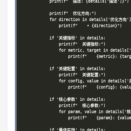
            print(f"  描述: {details['描述']}")

            print(f"  优化方向:")

            for direction in details['优化方向']
                print(f"    • {direction}")

            if '关键指标' in details:

                print(f"  关键指标:")

                for metric, target in details
                    print(f"    {metric}: {targ
            if '关键配置' in details:

                print(f"  关键配置:")

                for config, value in details[
                    print(f"    {config}: {valu
            if '核心参数' in details:

                print(f"  核心参数:")

                for param, value in details['
                    print(f"    {param}: {value
            if '最佳实践' in details:
