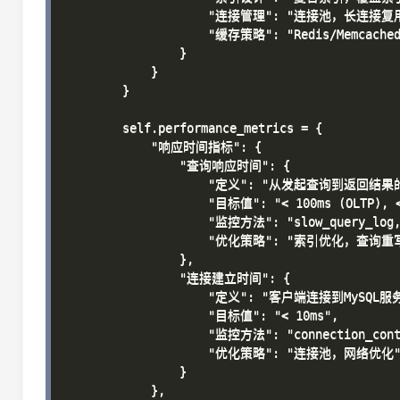
                    "连接管理": "连接池，长连接复用
                    "缓存策略": "Redis/Memcached
                }

            }

        }

        self.performance_metrics = {

            "响应时间指标": {

                "查询响应时间": {

                    "定义": "从发起查询到返回结果
                    "目标值": "< 100ms (OLTP), <
                    "监控方法": "slow_query_log, 
                    "优化策略": "索引优化，查询
                },

                "连接建立时间": {

                    "定义": "客户端连接到MySQL
                    "目标值": "< 10ms",

                    "监控方法": "connection_con
                    "优化策略": "连接池，网络优化"
                }

            },
