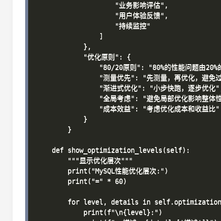
                    "业务影响评估",

                    "用户体验反馈",

                    "持续监控"

                ]

            },

            "优化原则": {

                "80/20原则": "80%的性能问题由20
                "测量优先": "先测量，再优化，避免过
                "渐进式优化": "小步快跑，逐步优化",
                "全局考虑": "避免局部优化影响整体性
                "成本效益": "考虑优化成本和收益比"

            }

        }

    def show_optimization_levels(self):

        """显示优化层次"""

        print("MySQL性能优化层次:")

        print("=" * 60)

        for level, details in self.optimization
            print(f"\n{level}:")
