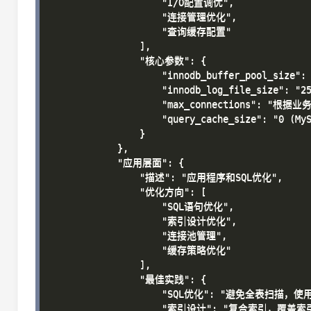
                    "I/O配置调优",

                    "连接管理优化",

                    "查询缓存配置"

                ],

                "核心参数": {

                    "innodb_buffer_pool_size": 
                    "innodb_log_file_size": "25
                    "max_connections": "根据业
                    "query_cache_size": "0 (M
                }

            },

            "应用层面": {

                "描述": "应用程序和SQL优化",

                "优化方向": [

                    "SQL语句优化",

                    "索引设计优化",

                    "连接池管理",

                    "缓存策略优化"

                ],

                "最佳实践": {

                    "SQL优化": "避免全表扫描，
                    "索引设计": "复合索引，覆盖索引