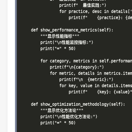
                print(f"  最佳实践:")

                for practice, desc in details
                    print(f"    {practice}: {de
    def show_performance_metrics(self):

        """显示性能指标"""

        print("\n性能监控指标:")

        print("=" * 50)

        for category, metrics in self.performan
            print(f"\n{category}:")

            for metric, details in metrics.item
                print(f"\n  {metric}:")

                for key, value in details.items
                    print(f"    {key}: {value}"
    def show_optimization_methodology(self):

        """显示优化方法论"""

        print("\n性能优化方法论:")

        print("=" * 50)
