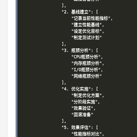
                ],

                "2. 基线建立": [

                    "记录当前性能指标",

                    "建立性能基线",

                    "设定优化目标",

                    "制定测试计划"

                ],

                "3. 瓶颈分析": [

                    "CPU瓶颈分析",

                    "内存瓶颈分析",

                    "I/O瓶颈分析",

                    "网络瓶颈分析"

                ],

                "4. 优化实施": [

                    "制定优化方案",

                    "分阶段实施",

                    "效果验证",

                    "回滚准备"

                ],

                "5. 效果评估": [

                    "性能指标对比",
