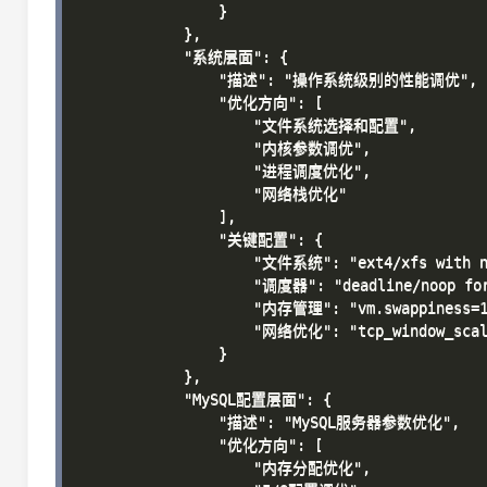
                }

            },

            "系统层面": {

                "描述": "操作系统级别的性能调优",

                "优化方向": [

                    "文件系统选择和配置",

                    "内核参数调优",

                    "进程调度优化",

                    "网络栈优化"

                ],

                "关键配置": {

                    "文件系统": "ext4/xfs with no
                    "调度器": "deadline/noop for
                    "内存管理": "vm.swappiness=1
                    "网络优化": "tcp_window_scali
                }

            },

            "MySQL配置层面": {

                "描述": "MySQL服务器参数优化",

                "优化方向": [

                    "内存分配优化",
