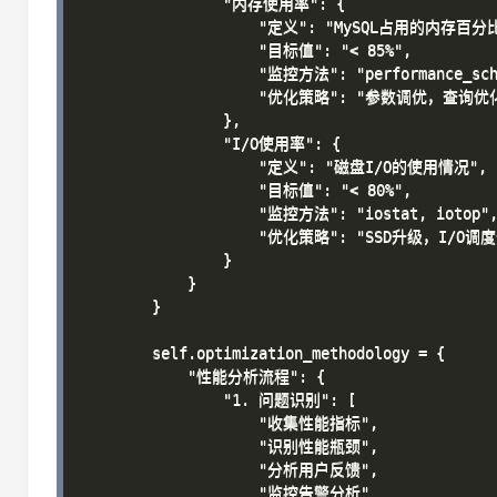
                "内存使用率": {

                    "定义": "MySQL占用的内存百分比
                    "目标值": "< 85%",

                    "监控方法": "performance_sche
                    "优化策略": "参数调优，查询优化
                },

                "I/O使用率": {

                    "定义": "磁盘I/O的使用情况",

                    "目标值": "< 80%",

                    "监控方法": "iostat, iotop",
                    "优化策略": "SSD升级，I/O调度
                }

            }

        }

        self.optimization_methodology = {

            "性能分析流程": {

                "1. 问题识别": [

                    "收集性能指标",

                    "识别性能瓶颈",

                    "分析用户反馈",

                    "监控告警分析"
