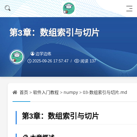
第3章：数组索引与切片
边学边练
2025-09-26 17:57:47
阅读
137
首页
软件入门教程
numpy
03-数组索引与切片.md
>
>
>
第3章：数组索引与切片