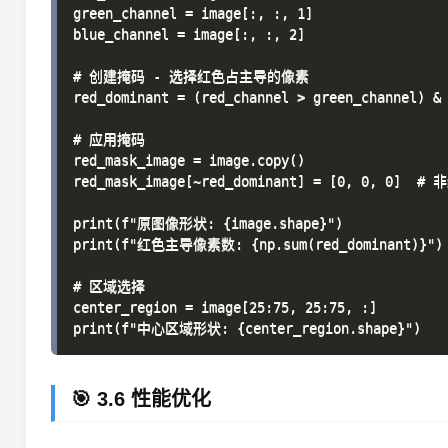
green_channel = image[:, :, 1]

blue_channel = image[:, :, 2]

# 创建掩码 - 选择红色占主导的像素

red_dominant = (red_channel > green_channel) & 
# 应用掩码

red_mask_image = image.copy()

red_mask_image[~red_dominant] = [0, 0, 0] 
print(f"原图像形状: {image.shape}")

print(f"红色主导像素数: {np.sum(red_dominant)}")

# 区域选择

center_region = image[25:75, 25:75, :]

🎯 3.6 性能优化