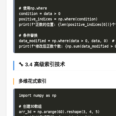
# 使用np.where

condition = data > 0

positive_indices = np.where(condition)

print(f"正数的位置: {len(positive_indices[0])}个"
# 条件替换

data_modified = np.where(data > 0, data, 0)  
🔧 3.4 高级索引技术
多维花式索引
import numpy as np

# 创建3D数组

arr_3d = np.arange(60).reshape(3, 4, 5)
