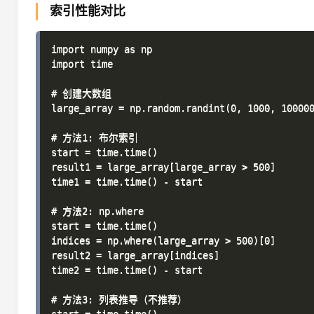
索引性能对比
import numpy as np

import time

# 创建大数组

large_array = np.random.randint(0, 1000, 100000
# 方法1: 布尔索引

start = time.time()

result1 = large_array[large_array > 500]

time1 = time.time() - start

# 方法2: np.where

start = time.time()

indices = np.where(large_array > 500)[0]

result2 = large_array[indices]

time2 = time.time() - start

# 方法3: 列表推导（不推荐）
