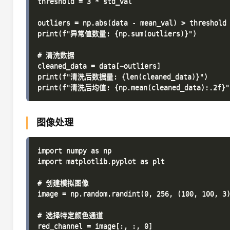
threshold = 3 * std_val

outliers = np.abs(data - mean_val) > threshold

print(f"异常值数量: {np.sum(outliers)}")

# 清洗数据

cleaned_data = data[~outliers]

print(f"清洗后数据量: {len(cleaned_data)}")

图像处理
import numpy as np

import matplotlib.pyplot as plt

# 创建模拟图像

image = np.random.randint(0, 256, (100, 100, 3)
# 选择特定颜色通道

red_channel = image[:, :, 0]
