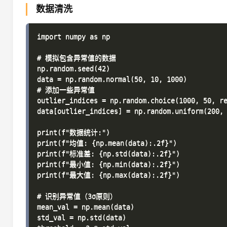
数据清洗
import numpy as np

# 模拟包含异常值的数据

np.random.seed(42)

data = np.random.normal(50, 10, 1000)

# 添加一些异常值

outlier_indices = np.random.choice(1000, 50, re
data[outlier_indices] = np.random.uniform(200, 
print(f"数据统计:")

print(f"均值: {np.mean(data):.2f}")

print(f"标准差: {np.std(data):.2f}")

print(f"最小值: {np.min(data):.2f}")

print(f"最大值: {np.max(data):.2f}")

# 识别异常值（3σ原则）

mean_val = np.mean(data)

std_val = np.std(data)
