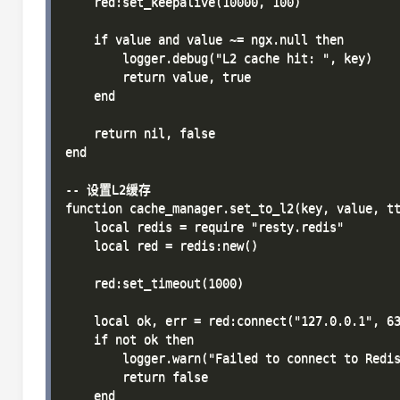
    red:set_keepalive(10000, 100)

    if value and value ~= ngx.null then

        logger.debug("L2 cache hit: ", key)

        return value, true

    end

    return nil, false

end

-- 设置L2缓存

function cache_manager.set_to_l2(key, value, tt
    local redis = require "resty.redis"

    local red = redis:new()

    red:set_timeout(1000)

    local ok, err = red:connect("127.0.0.1", 63
    if not ok then

        logger.warn("Failed to connect to Redis
        return false

    end
