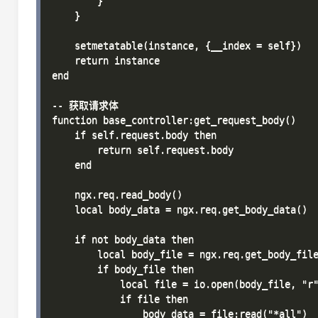
        }

    }

    setmetatable(instance, {__index = self})

    return instance

end

-- 获取请求体

function base_controller:get_request_body()

    if self.request.body then

        return self.request.body

    end

    ngx.req.read_body()

    local body_data = ngx.req.get_body_data()

    if not body_data then

        local body_file = ngx.req.get_body_file
        if body_file then

            local file = io.open(body_file, "r"
            if file then

                body_data = file:read("*all")
