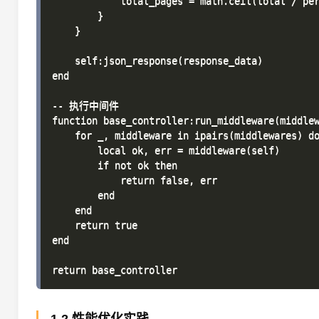
            total_pages = math.ceil(total / per
        }

    }

    self:json_response(response_data)

end

-- 执行中间件

function base_controller:run_middleware(middlew
    for _, middleware in ipairs(middlewares) do
        local ok, err = middleware(self)

        if not ok then

            return false, err

        end

    end

    return true

end
