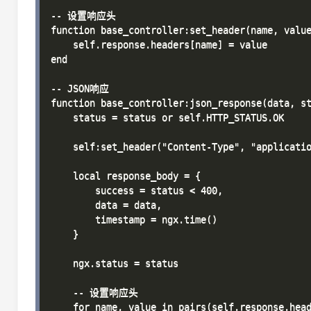
-- 设置响应头

function base_controller:set_header(name, value
    self.response.headers[name] = value

end

-- JSON响应

function base_controller:json_response(data, st
    status = status or self.HTTP_STATUS.OK

    self:set_header("Content-Type", "applicatio
    local response_body = {

        success = status < 400,

        data = data,

        timestamp = ngx.time()

    }

    ngx.status = status

    -- 设置响应头

    for name, value in pairs(self.response.head