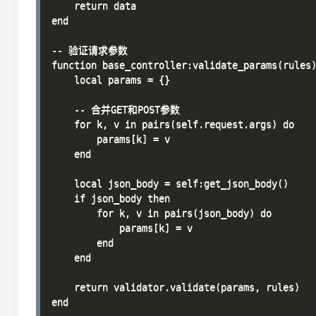
    return data

end

-- 验证请求参数

function base_controller:validate_params(rules)
    local params = {}

    -- 合并GET和POST参数

    for k, v in pairs(self.request.args) do

        params[k] = v

    end

    local json_body = self:get_json_body()

    if json_body then

        for k, v in pairs(json_body) do

            params[k] = v

        end

    end

    return validator.validate(params, rules)

end
