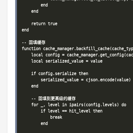
        end

    end

    return true

end

-- 回填缓存

function cache_manager.backfill_cache(cache_typ
    local config = cache_manager.get_config(cac
    local serialized_value = value

    if config.serialize then

        serialized_value = cjson.encode(value)

    end

    -- 回填到更高级的缓存

    for _, level in ipairs(config.levels) do

        if level == hit_level then

            break

        end
