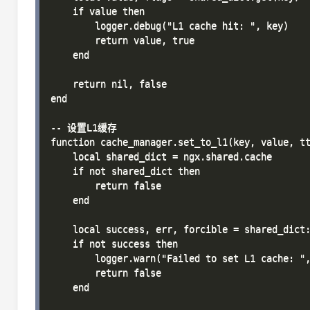
    if value then

        logger.debug("L1 cache hit: ", key)

        return value, true

    end

    return nil, false

end

-- 设置L1缓存

function cache_manager.set_to_l1(key, value, tt
    local shared_dict = ngx.shared.cache

    if not shared_dict then

        return false

    end

    local success, err, forcible = shared_dict:
    if not success then

        logger.warn("Failed to set L1 cache: ",
        return false

    end
