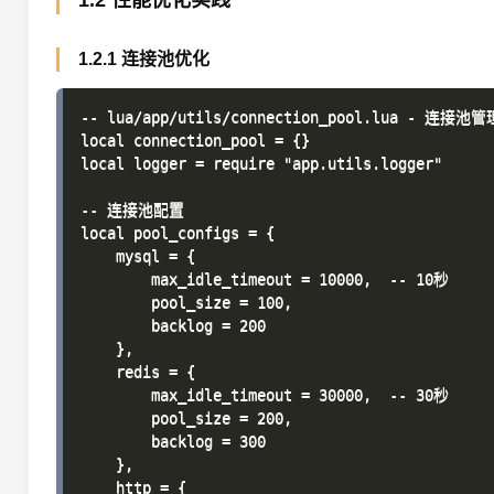
1.2 性能优化实践
1.2.1 连接池优化
-- lua/app/utils/connection_pool.lua - 连接池管理
local connection_pool = {}

local logger = require "app.utils.logger"

-- 连接池配置

local pool_configs = {

    mysql = {

        max_idle_timeout = 10000,  -- 10秒

        pool_size = 100,

        backlog = 200

    },

    redis = {

        max_idle_timeout = 30000,  -- 30秒

        pool_size = 200,

        backlog = 300

    },

    http = {
