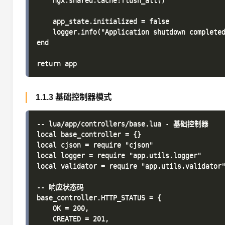
    ngx.shared.cache:flush_all()

    app_state.initialized = false

    logger.info("Application shutdown completed
end

1.1.3 基础控制器模式
-- lua/app/controllers/base.lua - 基础控制器

local base_controller = {}

local cjson = require "cjson"

local logger = require "app.utils.logger"

local validator = require "app.utils.validator"
-- 响应状态码

base_controller.HTTP_STATUS = {

    OK = 200,

    CREATED = 201,
