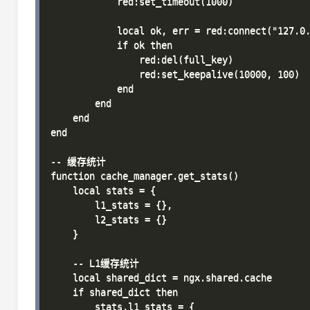
            red:set_timeout(1000)

            local ok, err = red:connect("127.0.
            if ok then

                red:del(full_key)

                red:set_keepalive(10000, 100)

            end

        end

    end

end

-- 缓存统计

function cache_manager.get_stats()

    local stats = {

        l1_stats = {},

        l2_stats = {}

    }

    -- L1缓存统计

    local shared_dict = ngx.shared.cache

    if shared_dict then

        stats.l1_stats = {
