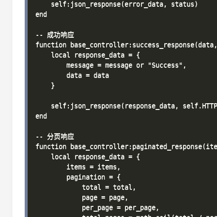
    self:json_response(error_data, status)

end

-- 成功响应

function base_controller:success_response(data,
    local response_data = {

        message = message or "Success",

        data = data

    }

    self:json_response(response_data, self.HTTP
end

-- 分页响应

function base_controller:paginated_response(ite
    local response_data = {

        items = items,

        pagination = {

            total = total,

            page = page,

            per_page = per_page,
