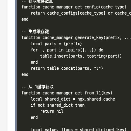
-- 获取缓存配置

function cache_manager.get_config(cache_type)

    return cache_configs[cache_type] or cache_c
end

-- 生成缓存键

function cache_manager.generate_key(prefix, ...
    local parts = {prefix}

    for _, part in ipairs({...}) do

        table.insert(parts, tostring(part))

    end

    return table.concat(parts, ":")

end

-- 从L1缓存获取

function cache_manager.get_from_l1(key)

    local shared_dict = ngx.shared.cache

    if not shared_dict then

        return nil

    end

    local value, flags = shared_dict:get(key)
