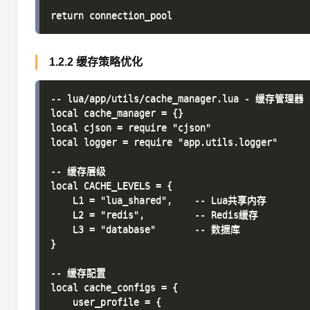
1.2.2 缓存策略优化
-- lua/app/utils/cache_manager.lua - 缓存管理器

local cache_manager = {}

local cjson = require "cjson"

local logger = require "app.utils.logger"

-- 缓存层级

local CACHE_LEVELS = {

    L1 = "lua_shared",    -- Lua共享内存

    L2 = "redis",         -- Redis缓存

    L3 = "database"       -- 数据库

}

-- 缓存配置

local cache_configs = {

    user_profile = {
