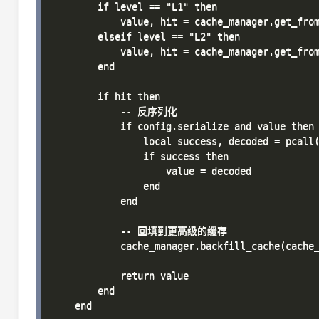
        if level == "L1" then

            value, hit = cache_manager.get_from
        elseif level == "L2" then

            value, hit = cache_manager.get_from
        end

        if hit then

            -- 反序列化

            if config.serialize and value then

                local success, decoded = pcall(
                if success then

                    value = decoded

                end

            end

            -- 回填到更高级的缓存

            cache_manager.backfill_cache(cache_
            return value

        end

    end
