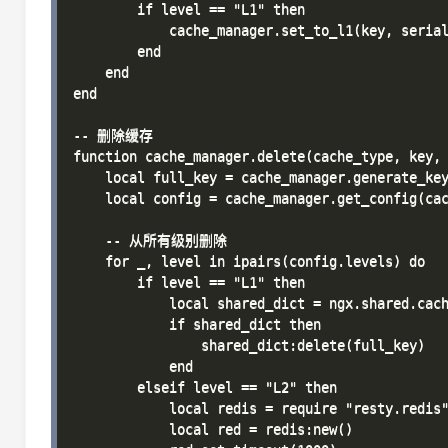
        if level == "L1" then

            cache_manager.set_to_l1(key, serial
        end

    end

end

-- 删除缓存

function cache_manager.delete(cache_type, key, 
    local full_key = cache_manager.generate_key
    local config = cache_manager.get_config(cac
    -- 从所有级别删除

    for _, level in ipairs(config.levels) do

        if level == "L1" then

            local shared_dict = ngx.shared.cach
            if shared_dict then

                shared_dict:delete(full_key)

            end

        elseif level == "L2" then

            local redis = require "resty.redis"
            local red = redis:new()
