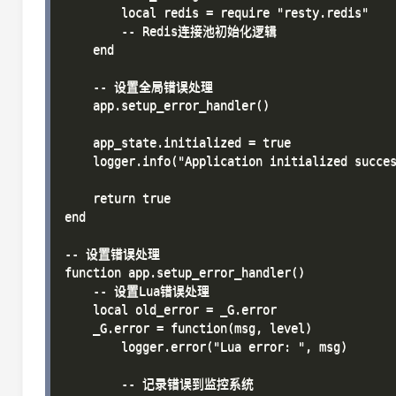
        local redis = require "resty.redis"

        -- Redis连接池初始化逻辑

    end

    -- 设置全局错误处理

    app.setup_error_handler()

    app_state.initialized = true

    logger.info("Application initialized succes
    return true

end

-- 设置错误处理

function app.setup_error_handler()

    -- 设置Lua错误处理

    local old_error = _G.error

    _G.error = function(msg, level)

        logger.error("Lua error: ", msg)

        -- 记录错误到监控系统
