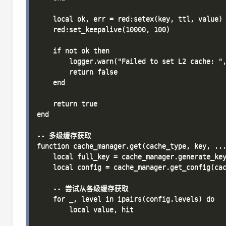
    local ok, err = red:setex(key, ttl, value)

    red:set_keepalive(10000, 100)

    if not ok then

        logger.warn("Failed to set L2 cache: ",
        return false

    end

    return true

end

-- 多级缓存获取

function cache_manager.get(cache_type, key, ...
    local full_key = cache_manager.generate_key
    local config = cache_manager.get_config(cac
    -- 尝试从各级缓存获取

    for _, level in ipairs(config.levels) do

        local value, hit
