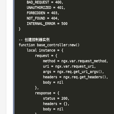
    BAD_REQUEST = 400,

    UNAUTHORIZED = 401,

    FORBIDDEN = 403,

    NOT_FOUND = 404,

    INTERNAL_ERROR = 500

}

-- 创建控制器实例

function base_controller:new()

    local instance = {

        request = {

            method = ngx.var.request_method,

            uri = ngx.var.request_uri,

            args = ngx.req.get_uri_args(),

            headers = ngx.req.get_headers(),

            body = nil

        },

        response = {

            status = 200,

            headers = {},

            body = nil
