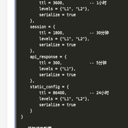
        ttl = 3600,           -- 1小时

        levels = {"L1", "L2"},

        serialize = true

    },

    session = {

        ttl = 1800,           -- 30分钟

        levels = {"L1", "L2"},

        serialize = true

    },

    api_response = {

        ttl = 300,            -- 5分钟

        levels = {"L1"},

        serialize = true

    },

    static_config = {

        ttl = 86400,          -- 24小时

        levels = {"L1", "L2"},

        serialize = true

    }

}
