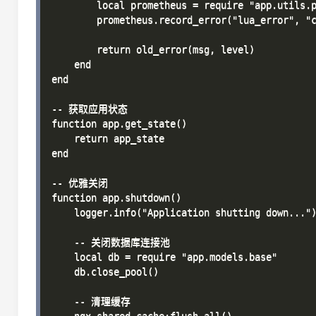
        local prometheus = require "app.utils.p
        prometheus.record_error("lua_error", "c
        return old_error(msg, level)

    end

end

-- 获取应用状态

function app.get_state()

    return app_state

end

-- 优雅关闭

function app.shutdown()

    logger.info("Application shutting down...")
    -- 关闭数据库连接池

    local db = require "app.models.base"

    db.close_pool()

    -- 清理缓存
