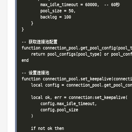
        max_idle_timeout = 60000,  -- 60秒

        pool_size = 50,

        backlog = 100

    }

}

-- 获取连接池配置

function connection_pool.get_pool_config(pool_t
    return pool_configs[pool_type] or pool_conf
end

-- 设置连接池

function connection_pool.set_keepalive(connecti
    local config = connection_pool.get_pool_con
    local ok, err = connection:set_keepalive(

        config.max_idle_timeout,

        config.pool_size

    )

    if not ok then
