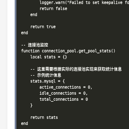
        logger.warn("Failed to set keepalive fo
        return false

    end

    return true

end

-- 连接池监控

function connection_pool.get_pool_stats()

    local stats = {}

    -- 这里需要根据实际的连接池实现来获取统计信息

    -- 示例统计信息

    stats.mysql = {

        active_connections = 0,

        idle_connections = 0,

        total_connections = 0

    }

    return stats

end
