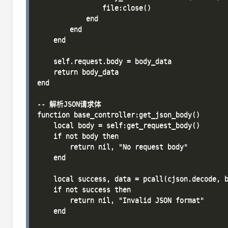
                file:close()

            end

        end

    end

    self.request.body = body_data

    return body_data

end

-- 解析JSON请求体

function base_controller:get_json_body()

    local body = self:get_request_body()

    if not body then

        return nil, "No request body"

    end

    local success, data = pcall(cjson.decode, b
    if not success then

        return nil, "Invalid JSON format"

    end
