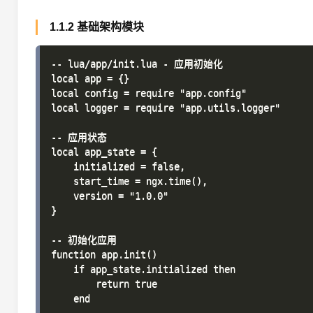
1.1.2 基础架构模块
-- lua/app/init.lua - 应用初始化

local app = {}

local config = require "app.config"

local logger = require "app.utils.logger"

-- 应用状态

local app_state = {

    initialized = false,

    start_time = ngx.time(),

    version = "1.0.0"

}

-- 初始化应用

function app.init()

    if app_state.initialized then

        return true

    end
