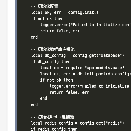
    -- 初始化配置

    local ok, err = config.init()

    if not ok then

        logger.error("Failed to initialize conf
        return false, err

    end

    -- 初始化数据库连接池

    local db_config = config.get("database")

    if db_config then

        local db = require "app.models.base"

        local ok, err = db.init_pool(db_config)
        if not ok then

            logger.error("Failed to initialize 
            return false, err

        end

    end

    -- 初始化Redis连接池

    local redis_config = config.get("redis")

    if redis_config then
