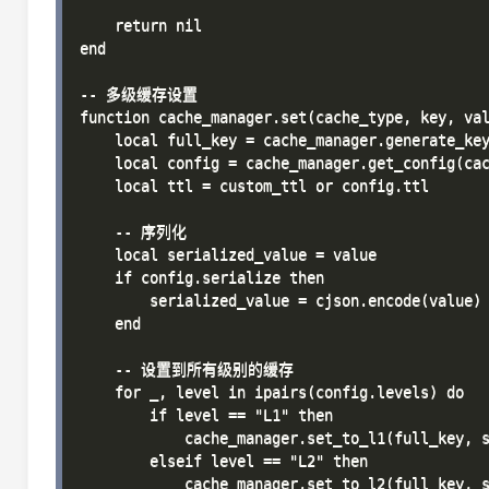
    return nil

end

-- 多级缓存设置

function cache_manager.set(cache_type, key, val
    local full_key = cache_manager.generate_key
    local config = cache_manager.get_config(cac
    local ttl = custom_ttl or config.ttl

    -- 序列化

    local serialized_value = value

    if config.serialize then

        serialized_value = cjson.encode(value)

    end

    -- 设置到所有级别的缓存

    for _, level in ipairs(config.levels) do

        if level == "L1" then

            cache_manager.set_to_l1(full_key, s
        elseif level == "L2" then

            cache_manager.set_to_l2(full_key, s