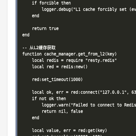
    if forcible then

        logger.debug("L1 cache forcibly set (ev
    end

    return true

end

-- 从L2缓存获取

function cache_manager.get_from_l2(key)

    local redis = require "resty.redis"

    local red = redis:new()

    red:set_timeout(1000)

    local ok, err = red:connect("127.0.0.1", 63
    if not ok then

        logger.warn("Failed to connect to Redis
        return nil, false

    end

    local value, err = red:get(key)
