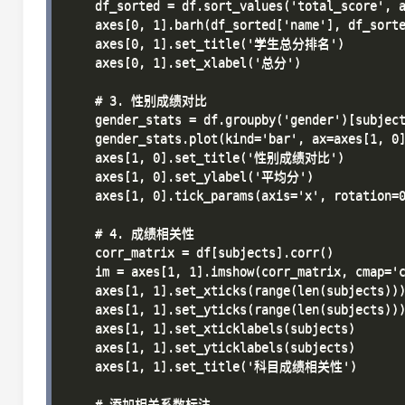
    df_sorted = df.sort_values('total_score', a
    axes[0, 1].barh(df_sorted['name'], df_sorte
    axes[0, 1].set_title('学生总分排名')

    axes[0, 1].set_xlabel('总分')

    # 3. 性别成绩对比

    gender_stats = df.groupby('gender')[subject
    gender_stats.plot(kind='bar', ax=axes[1, 0]
    axes[1, 0].set_title('性别成绩对比')

    axes[1, 0].set_ylabel('平均分')

    axes[1, 0].tick_params(axis='x', rotation=0
    # 4. 成绩相关性

    corr_matrix = df[subjects].corr()

    im = axes[1, 1].imshow(corr_matrix, cmap='c
    axes[1, 1].set_xticks(range(len(subjects)))
    axes[1, 1].set_yticks(range(len(subjects)))
    axes[1, 1].set_xticklabels(subjects)

    axes[1, 1].set_yticklabels(subjects)

    axes[1, 1].set_title('科目成绩相关性')

    # 添加相关系数标注
