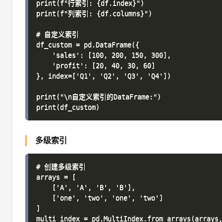
print(f"行索引: {df.index}")

print(f"列索引: {df.columns}")

# 自定义索引

df_custom = pd.DataFrame({

    'sales': [100, 200, 150, 300],

    'profit': [20, 40, 30, 60]

}, index=['Q1', 'Q2', 'Q3', 'Q4'])

print("\n自定义索引的DataFrame:")

多级索引
# 创建多级索引

arrays = [

    ['A', 'A', 'B', 'B'],

    ['one', 'two', 'one', 'two']

]

multi_index = pd.MultiIndex.from_arrays(arrays,