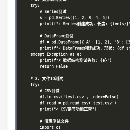
    try:

        # Series测试

        s = pd.Series([1, 2, 3, 4, 5])

        print(f"✓ Series创建成功，长度: {len(s)}"
        # DataFrame测试

        df = pd.DataFrame({'A': [1, 2], 'B': [3
        print(f"✓ DataFrame创建成功，形状: {df.sha
    except Exception as e:

        print(f"✗ 数据结构测试失败: {e}")

        return False

    # 3. 文件IO测试

    try:

        # CSV测试

        df.to_csv('test.csv', index=False)

        df_read = pd.read_csv('test.csv')

        print("✓ CSV读写功能正常")

        # 清理测试文件

        import os
