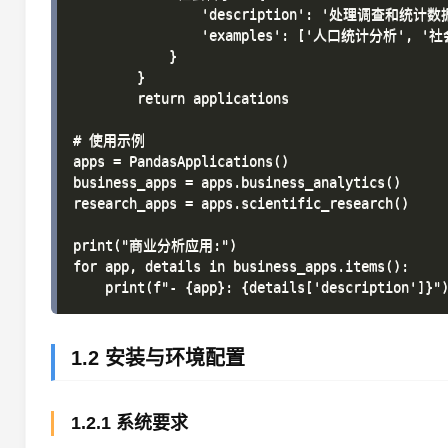
                'description': '处理调查和统计数据
                'examples': ['人口统计分析', 
            }

        }

        return applications

# 使用示例

apps = PandasApplications()

business_apps = apps.business_analytics()

research_apps = apps.scientific_research()

print("商业分析应用:")

for app, details in business_apps.items():

1.2 安装与环境配置
1.2.1 系统要求