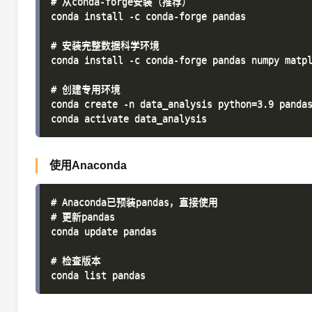
# 从conda-forge安装（推荐）

conda install -c conda-forge pandas

# 安装完整数据科学环境

conda install -c conda-forge pandas numpy matpl
# 创建专用环境

conda create -n data_analysis python=3.9 pandas
使用Anaconda
# Anaconda已预装pandas，直接使用

# 更新pandas

conda update pandas

# 检查版本
