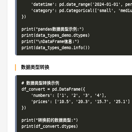
    'datetime': pd.date_range('2024-01-01', per
    'category': pd.Categorical(['small', 'mediu
})

print("pandas数据类型示例:")

print(data_types_demo.dtypes)

print("\nDataFrame信息:")

数据类型转换
# 数据类型转换示例

df_convert = pd.DataFrame({

    'numbers': ['1', '2', '3', '4'],

    'prices': ['10.5', '20.3', '15.7', '25.1']

})

print("转换前的数据类型:")

print(df_convert.dtypes)
