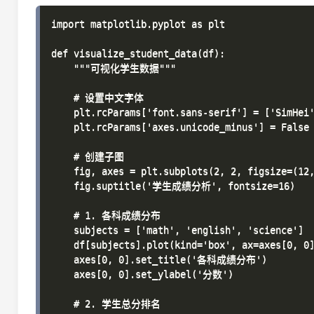
import matplotlib.pyplot as plt

def visualize_student_data(df):

    """可视化学生数据"""

    # 设置中文字体

    plt.rcParams['font.sans-serif'] = ['SimHei'
    plt.rcParams['axes.unicode_minus'] = False

    # 创建子图

    fig, axes = plt.subplots(2, 2, figsize=(12,
    fig.suptitle('学生成绩分析', fontsize=16)

    # 1. 各科成绩分布

    subjects = ['math', 'english', 'science']

    df[subjects].plot(kind='box', ax=axes[0, 0]
    axes[0, 0].set_title('各科成绩分布')

    axes[0, 0].set_ylabel('分数')

    # 2. 学生总分排名
