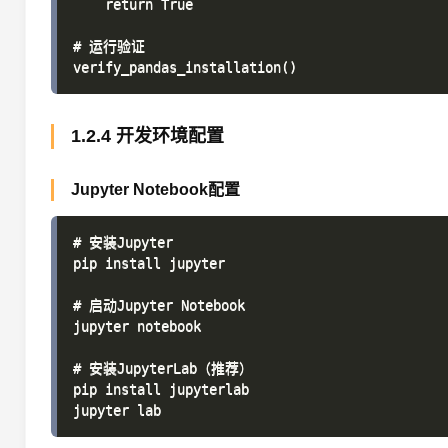
    return True

# 运行验证

1.2.4 开发环境配置
Jupyter Notebook配置
# 安装Jupyter

pip install jupyter

# 启动Jupyter Notebook

jupyter notebook

# 安装JupyterLab（推荐）

pip install jupyterlab
