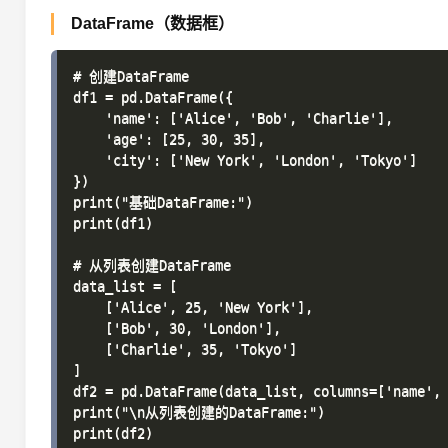
DataFrame（数据框）
# 创建DataFrame

df1 = pd.DataFrame({

    'name': ['Alice', 'Bob', 'Charlie'],

    'age': [25, 30, 35],

    'city': ['New York', 'London', 'Tokyo']

})

print("基础DataFrame:")

print(df1)

# 从列表创建DataFrame

data_list = [

    ['Alice', 25, 'New York'],

    ['Bob', 30, 'London'],

    ['Charlie', 35, 'Tokyo']

]

df2 = pd.DataFrame(data_list, columns=['name', 
print("\n从列表创建的DataFrame:")

print(df2)
