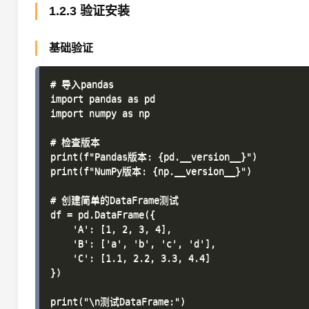
1.2.3 验证安装
基础验证
# 导入pandas

import pandas as pd

import numpy as np

# 检查版本

print(f"Pandas版本: {pd.__version__}")

print(f"NumPy版本: {np.__version__}")

# 创建简单的DataFrame测试

df = pd.DataFrame({

    'A': [1, 2, 3, 4],

    'B': ['a', 'b', 'c', 'd'],

    'C': [1.1, 2.2, 3.3, 4.4]

})

print("\n测试DataFrame:")
