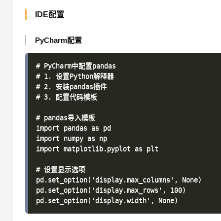
IDE配置
PyCharm配置
# PyCharm中配置pandas

# 1. 设置Python解释器

# 2. 安装pandas插件

# 3. 配置代码模板

# pandas导入模板

import pandas as pd

import numpy as np

import matplotlib.pyplot as plt

# 设置显示选项

pd.set_option('display.max_columns', None)

pd.set_option('display.max_rows', 100)
