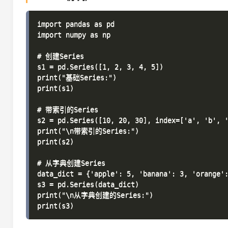
import pandas as pd

import numpy as np

# 创建Series

s1 = pd.Series([1, 2, 3, 4, 5])

print("基础Series:")

print(s1)

# 带索引的Series

s2 = pd.Series([10, 20, 30], index=['a', 'b', '
print("\n带索引的Series:")

print(s2)

# 从字典创建Series

data_dict = {'apple': 5, 'banana': 3, 'orange':
s3 = pd.Series(data_dict)

print("\n从字典创建的Series:")
