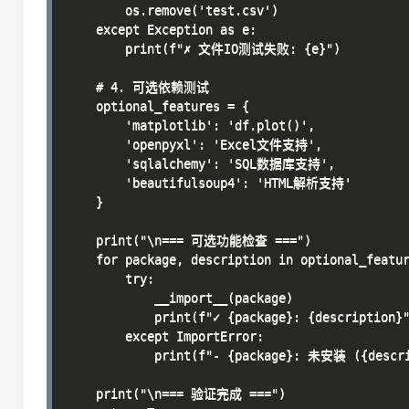
        os.remove('test.csv')

    except Exception as e:

        print(f"✗ 文件IO测试失败: {e}")

    # 4. 可选依赖测试

    optional_features = {

        'matplotlib': 'df.plot()',

        'openpyxl': 'Excel文件支持',

        'sqlalchemy': 'SQL数据库支持',

        'beautifulsoup4': 'HTML解析支持'

    }

    print("\n=== 可选功能检查 ===")

    for package, description in optional_featur
        try:

            __import__(package)

            print(f"✓ {package}: {description}"
        except ImportError:

            print(f"- {package}: 未安装 ({descri
    print("\n=== 验证完成 ===")
