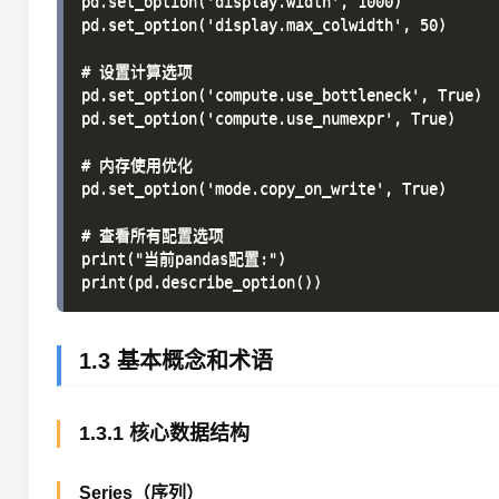
pd.set_option('display.width', 1000)

pd.set_option('display.max_colwidth', 50)

# 设置计算选项

pd.set_option('compute.use_bottleneck', True)

pd.set_option('compute.use_numexpr', True)

# 内存使用优化

pd.set_option('mode.copy_on_write', True)

# 查看所有配置选项

print("当前pandas配置:")

1.3 基本概念和术语
1.3.1 核心数据结构
Series（序列）