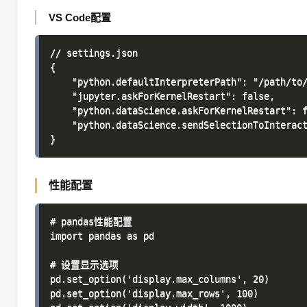
VS Code配置
// settings.json

{

    "python.defaultInterpreterPath": "/path/to/
    "jupyter.askForKernelRestart": false,

    "python.dataScience.askForKernelRestart": f
    "python.dataScience.sendSelectionToInteract
性能配置
# pandas性能配置

import pandas as pd

# 设置显示选项

pd.set_option('display.max_columns', 20)

pd.set_option('display.max_rows', 100)
