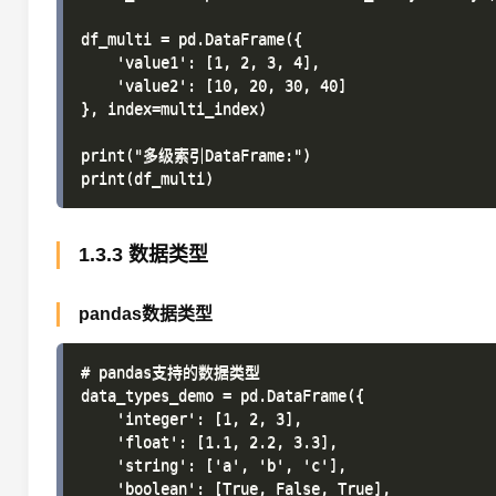
df_multi = pd.DataFrame({

    'value1': [1, 2, 3, 4],

    'value2': [10, 20, 30, 40]

}, index=multi_index)

print("多级索引DataFrame:")

1.3.3 数据类型
pandas数据类型
# pandas支持的数据类型

data_types_demo = pd.DataFrame({

    'integer': [1, 2, 3],

    'float': [1.1, 2.2, 3.3],

    'string': ['a', 'b', 'c'],

    'boolean': [True, False, True],
