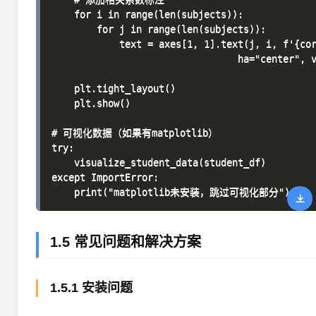
    for i in range(len(subjects)):

        for j in range(len(subjects)):

            text = axes[1, 1].text(j, i, f'{cor
                                 ha="center", v
    plt.tight_layout()

    plt.show()

# 可视化数据（如果有matplotlib）

try:

    visualize_student_data(student_df)

except ImportError:

1.5 常见问题和解决方案
1.5.1 安装问题