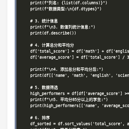
    print(f"列名: {list(df.columns)}")

    print(f"数据类型:\n{df.dtypes}")

    # 3. 统计信息

    print(f"\n3. 数值列统计信息:")

    print(df.describe())

    # 4. 计算总分和平均分

    df['total_score'] = df['math'] + df['englis
    df['average_score'] = df['total_score'] / 3
    print(f"\n4. 添加总分和平均分后:")

    print(df[['name', 'math', 'english', 'scien
    # 5. 数据筛选

    high_performers = df[df['average_score'] >=
    print(f"\n5. 平均分85分以上的学生:")

    print(high_performers[['name', 'average_sco
    # 6. 排序

    df_sorted = df.sort_values('total_score', a