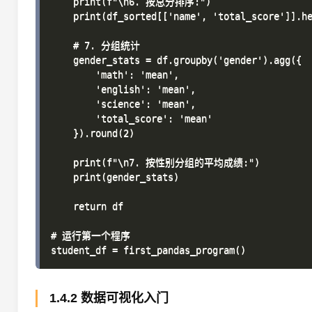
    print(f"\n6. 按总分排序:")

    print(df_sorted[['name', 'total_score']].he
    # 7. 分组统计

    gender_stats = df.groupby('gender').agg({

        'math': 'mean',

        'english': 'mean',

        'science': 'mean',

        'total_score': 'mean'

    }).round(2)

    print(f"\n7. 按性别分组的平均成绩:")

    print(gender_stats)

    return df

# 运行第一个程序

1.4.2 数据可视化入门