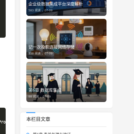
企业级数据集成平台深度解析
583 阅读 ，
07-09
记一次投影连接网络存储
338 阅读 ，
07-09
第6章 数据库集成
98 阅读 ，
07-09
本栏目文章
Protocol = [System.Net.ServicePointManager]::SecurityProt