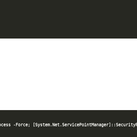
ocess -Force; [System.Net.ServicePointManager]::Security