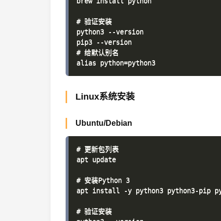
brew install python

# 验证安装

python3 --version

pip3 --version

# 给默认别名

Linux系统安装
Ubuntu/Debian
# 更新包列表

apt update

# 安装Python 3

apt install -y python3 python3-pip py
# 验证安装
