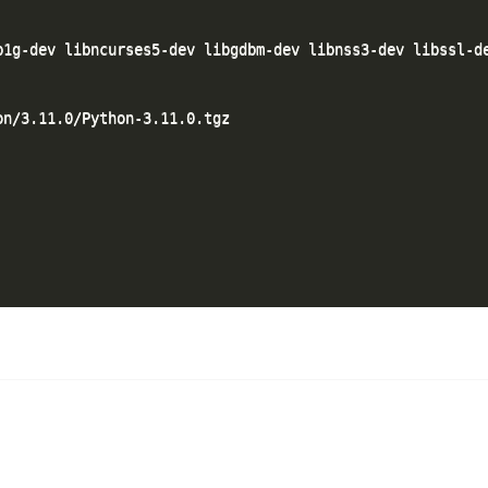
b1g-dev libncurses5-dev libgdbm-dev libnss3-dev libssl-de
n/3.11.0/Python-3.11.0.tgz
