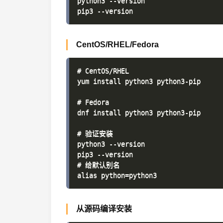
python3 --version

CentOS/RHEL/Fedora
# CentOS/RHEL

yum install python3 python3-pip

# Fedora

dnf install python3 python3-pip

# 验证安装

python3 --version

pip3 --version

# 给默认别名

从源码编译安装