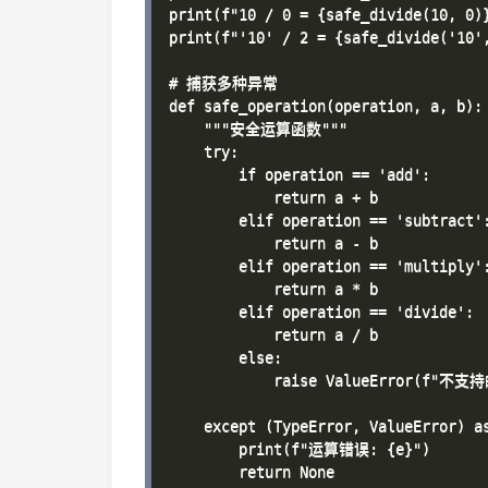
print(f"10 / 0 = {safe_divide(10, 0)}
print(f"'10' / 2 = {safe_divide('10',
# 捕获多种异常

def safe_operation(operation, a, b):

    """安全运算函数"""

    try:

        if operation == 'add':

            return a + b

        elif operation == 'subtract':
            return a - b

        elif operation == 'multiply':
            return a * b

        elif operation == 'divide':

            return a / b

        else:

            raise ValueError(f"不支持
    except (TypeError, ValueError) as
        print(f"运算错误: {e}")

        return None
