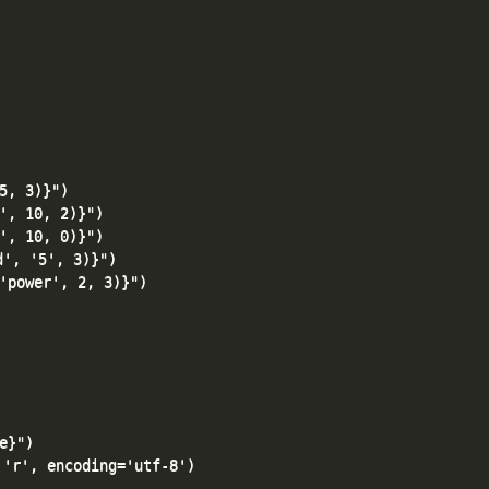
, 3)}")

, 10, 2)}")

, 10, 0)}")

, '5', 3)}")

ower', 2, 3)}")

}")

'r', encoding='utf-8')
