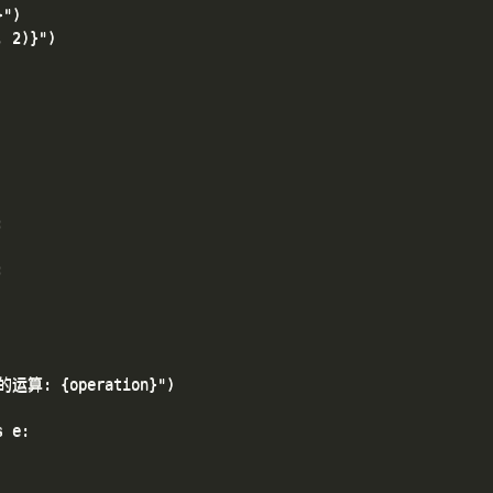
")

 2)}")





的运算: {operation}")

 e:
