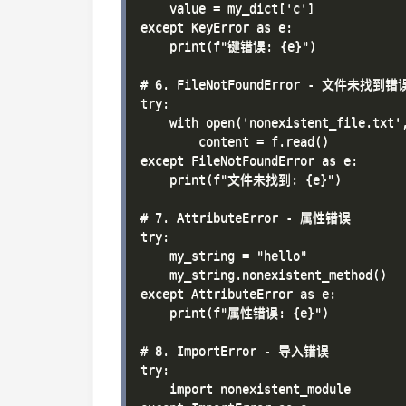
    value = my_dict['c']

except KeyError as e:

    print(f"键错误: {e}")

# 6. FileNotFoundError - 文件未找到错误
try:

    with open('nonexistent_file.txt',
        content = f.read()

except FileNotFoundError as e:

    print(f"文件未找到: {e}")

# 7. AttributeError - 属性错误

try:

    my_string = "hello"

    my_string.nonexistent_method()

except AttributeError as e:

    print(f"属性错误: {e}")

# 8. ImportError - 导入错误

try:

    import nonexistent_module
