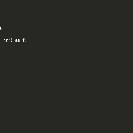


 'r') as f:
