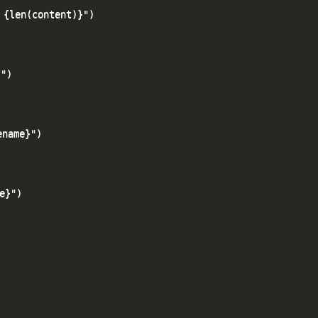
en(content)}")

)

ame}")

}")
