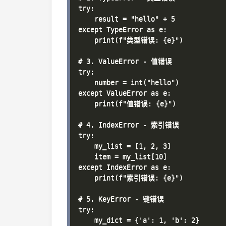
try:

    result = "hello" + 5

except TypeError as e:

    print(f"类型错误: {e}")

# 3. ValueError - 值错误

try:

    number = int("hello")

except ValueError as e:

    print(f"值错误: {e}")

# 4. IndexError - 索引错误

try:

    my_list = [1, 2, 3]

    item = my_list[10]

except IndexError as e:

    print(f"索引错误: {e}")

# 5. KeyError - 键错误

try:

    my_dict = {'a': 1, 'b': 2}
