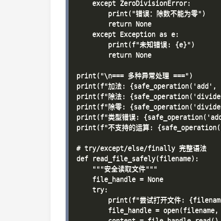
    except ZeroDivisionError:

        print("错误：除数不能为零")

        return None

    except Exception as e:

        print(f"未知错误: {e}")

        return None

print("\n=== 多种异常处理 ===")

print(f"加法: {safe_operation('add', 5
print(f"除法: {safe_operation('divide'
print(f"除零: {safe_operation('divide'
print(f"类型错误: {safe_operation('add'
print(f"不支持的运算: {safe_operation('p
# try/except/else/finally 完整语法

def read_file_safely(filename):

    """安全读取文件"""

    file_handle = None

    try:

        print(f"尝试打开文件: {filename
        file_handle = open(filename, 
        content = file_handle.read()
