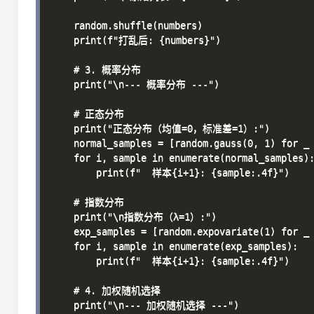
    random.shuffle(numbers)

    print(f"打乱后: {numbers}")

    # 3. 概率分布

    print("\n--- 概率分布 ---")

    # 正态分布

    print("正态分布（均值=0，标准差=1）:")

    normal_samples = [random.gauss(0, 1) for _ 
    for i, sample in enumerate(normal_samples):
        print(f"  样本{i+1}: {sample:.4f}")

    # 指数分布

    print("\n指数分布（λ=1）:")

    exp_samples = [random.expovariate(1) for _ 
    for i, sample in enumerate(exp_samples):

        print(f"  样本{i+1}: {sample:.4f}")

    # 4. 加权随机选择

    print("\n--- 加权随机选择 ---")
