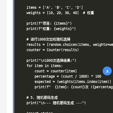
    items = ['A', 'B', 'C', 'D']

    weights = [10, 20, 30, 40]  # 权重

    print(f"项目: {items}")

    print(f"权重: {weights}")

    # 进行1000次加权随机选择

    results = [random.choices(items, weights=we
    counter = Counter(results)

    print("\n1000次选择结果:")

    for item in items:

        count = counter[item]

        percentage = (count / 1000) * 100

        expected = (weights[items.index(item)] 
        print(f"  {item}: {count}次 ({percentag
    # 5. 随机密码生成

    print("\n--- 随机密码生成 ---")
