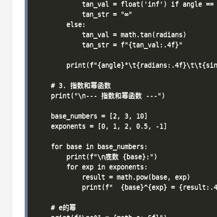
            tan_val = float('inf') if angle == 
            tan_str = "∞"

        else:

            tan_val = math.tan(radians)

            tan_str = f"{tan_val:.4f}"

        print(f"{angle}°\t{radians:.4f}\t\t{sin
    # 3. 指数和幂函数

    print("\n--- 指数和幂函数 ---")

    base_numbers = [2, 3, 10]

    exponents = [0, 1, 2, 0.5, -1]

    for base in base_numbers:

        print(f"\n底数 {base}:")

        for exp in exponents:

            result = math.pow(base, exp)

            print(f"  {base}^{exp} = {result:.4
    # e的幂
