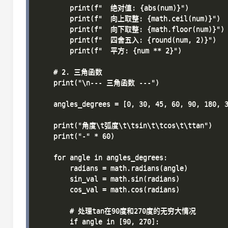
        print(f"  绝对值: {abs(num)}")

        print(f"  向上取整: {math.ceil(num)}")

        print(f"  向下取整: {math.floor(num)}")

        print(f"  四舍五入: {round(num, 2)}")

        print(f"  平方: {num ** 2}")

    # 2. 三角函数

    print("\n--- 三角函数 ---")

    angles_degrees = [0, 30, 45, 60, 90, 180, 3
    print("角度\t弧度\t\tsin\t\tcos\t\ttan")

    print("-" * 60)

    for angle in angles_degrees:

        radians = math.radians(angle)

        sin_val = math.sin(radians)

        cos_val = math.cos(radians)

        # 处理tan在90度和270度的无穷大情况

        if angle in [90, 270]:
