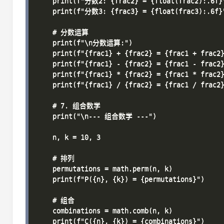
    print(f"分数2: {frac2} = {float(frac2):.6f}"
    print(f"分数3: {frac3} = {float(frac3):.6f}"
    # 分数运算

    print(f"\n分数运算:")

    print(f"{frac1} + {frac2} = {frac1 + frac2}
    print(f"{frac1} - {frac2} = {frac1 - frac2}
    print(f"{frac1} * {frac2} = {frac1 * frac2}
    print(f"{frac1} / {frac2} = {frac1 / frac2}
    # 7. 组合数学

    print("\n--- 组合数学 ---")

    n, k = 10, 3

    # 排列

    permutations = math.perm(n, k)

    print(f"P({n}, {k}) = {permutations}")

    # 组合

    combinations = math.comb(n, k)

    print(f"C({n}, {k}) = {combinations}")
