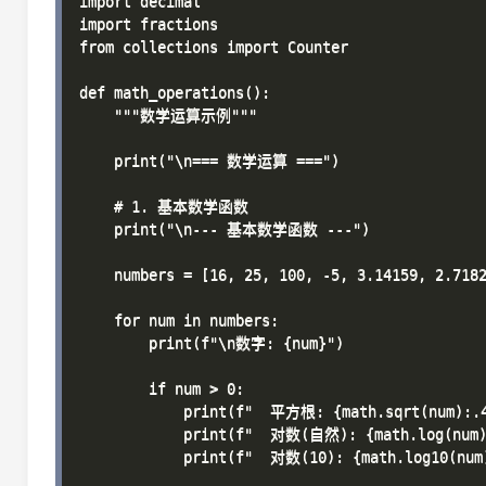
import decimal

import fractions

from collections import Counter

def math_operations():

    """数学运算示例"""

    print("\n=== 数学运算 ===")

    # 1. 基本数学函数

    print("\n--- 基本数学函数 ---")

    numbers = [16, 25, 100, -5, 3.14159, 2.7182
    for num in numbers:

        print(f"\n数字: {num}")

        if num > 0:

            print(f"  平方根: {math.sqrt(num):.4
            print(f"  对数(自然): {math.log(num):
            print(f"  对数(10): {math.log10(num)