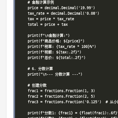
    # 金融计算示例

    price = decimal.Decimal('19.99')

    tax_rate = decimal.Decimal('0.08')

    tax = price * tax_rate

    total = price + tax

    print(f"\n金融计算:")

    print(f"商品价格: ${price}")

    print(f"税率: {tax_rate * 100}%")

    print(f"税额: ${tax:.2f}")

    print(f"总价: ${total:.2f}")

    # 6. 分数计算

    print("\n--- 分数计算 ---")

    # 创建分数

    frac1 = fractions.Fraction(1, 3)

    frac2 = fractions.Fraction(2, 5)

    frac3 = fractions.Fraction('0.125')  # 从
    print(f"分数1: {frac1} = {float(frac1):.6f}"