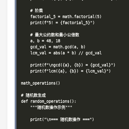
    # 阶乘

    factorial_5 = math.factorial(5)

    print(f"5! = {factorial_5}")

    # 最大公约数和最小公倍数

    a, b = 48, 18

    gcd_val = math.gcd(a, b)

    lcm_val = abs(a * b) // gcd_val

    print(f"\ngcd({a}, {b}) = {gcd_val}")

    print(f"lcm({a}, {b}) = {lcm_val}")

math_operations()

# 随机数生成

def random_operations():

    """随机数操作示例"""

    print("\n=== 随机数操作 ===")
