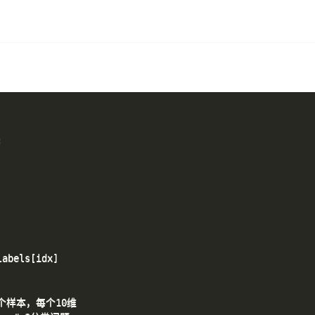


abels[idx]

000个样本，每个10维
