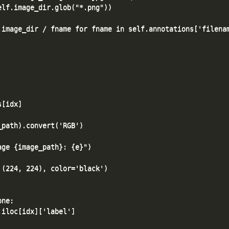
lf.image_dir.glob("*.png"))

image_dir / fname for fname in self.annotations['filenam
[idx]

path).convert('RGB')

ge {image_path}: {e}")

(224, 224), color='black')

ne:

iloc[idx]['label']
