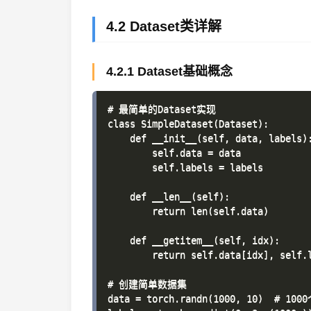
4.2 Dataset类详解
4.2.1 Dataset基础概念
# 最简单的Dataset实现

class SimpleDataset(Dataset):

    def __init__(self, data, labels):
        self.data = data

        self.labels = labels

    def __len__(self):

        return len(self.data)

    def __getitem__(self, idx):

        return self.data[idx], self.l
# 创建简单数据集

data = torch.randn(1000, 10)  # 1