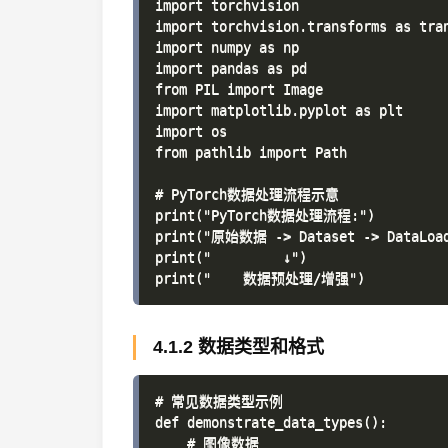
import torchvision

import torchvision.transforms as tran
import numpy as np

import pandas as pd

from PIL import Image

import matplotlib.pyplot as plt

import os

from pathlib import Path

# PyTorch数据处理流程示意

print("PyTorch数据处理流程:")

print("原始数据 -> Dataset -> DataLoa
print("         ↓")

4.1.2 数据类型和格式
# 常见数据类型示例

def demonstrate_data_types():

    # 图像数据
