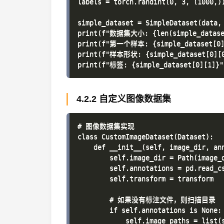
labels = torch.randint(0, 3, (1000,
simple_dataset = SimpleDataset(data, 
print(f"数据集大小: {len(simple_dataset
print(f"第一个样本: {simple_dataset[0]}
print(f"样本形状: {simple_dataset[0][0]
4.2.2 自定义图像数据集
# 图像数据集实现

class CustomImageDataset(Dataset):

    def __init__(self, image_dir, ann
        self.image_dir = Path(image_d
        self.annotations = pd.read_cs
        self.transform = transform

        # 如果没有标注文件，则扫描目录

        if self.annotations is None:

            self.image_paths = list(s