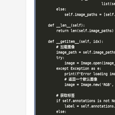
                              list(se
        else:

            self.image_paths = [self.
    def __len__(self):

        return len(self.image_paths)

    def __getitem__(self, idx):

        # 加载图像

        image_path = self.image_paths
        try:

            image = Image.open(image_
        except Exception as e:

            print(f"Error loading ima
            # 返回一个默认图像

            image = Image.new('RGB', 
        # 获取标签

        if self.annotations is not No
            label = self.annotations.
        else:
