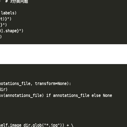
))  # 3分类问题

labels)

)}")

")

.shape}")

otations_file, transform=None):

ir)

v(annotations_file) if annotations_file else None

elf.image_dir.glob("*.jpg")) + \
