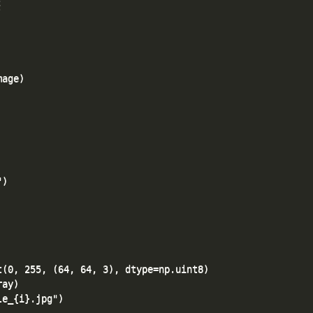


age)

)

(0, 255, (64, 64, 3), dtype=np.uint8)

ay)

e_{i}.jpg")
