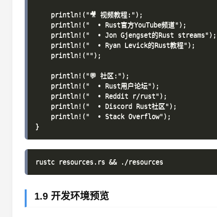
    println!("🎥 视频教程:");

    println!("  • Rust官方YouTube频道");

    println!("  • Jon Gjengset的Rust streams");

    println!("  • Ryan Levick的Rust教程");

    println!("");

    println!("💬 社区:");

    println!("  • Rust用户论坛");

    println!("  • Reddit r/rust");

    println!("  • Discord Rust社区");

    println!("  • Stack Overflow");

1.9 开发环境预览