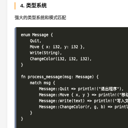
4. 类型系统
强大的类型系统和模式匹配
enum Message {

    Quit,

    Move { x: i32, y: i32 },

    Write(String),

    ChangeColor(i32, i32, i32),

}

fn process_message(msg: Message) {

    match msg {

        Message::Quit => println!("退出程序"),

        Message::Move { x, y } => println!("移动
        Message::Write(text) => println!("写入文
        Message::ChangeColor(r, g, b) => prin
    }

}
