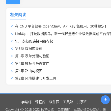
相关阅读
在 CNB 平台部署 OpenClaw，API Key 免费用，30秒搞定！
LinkUp：打破数据孤岛，新一代轻量级企业级数据集成平台深
记一次投影连接网络存储
第6章 数据库集成
第5章 表单处理与验证
第4章 模板与静态文件
第3章 路由与视图
第2章 环境搭建与开发工具
学与练
课程库
软件园
工具箱
共享库
边学边练 .
Copyright
2015-2022
免责声明：本网站纯公益网站，无