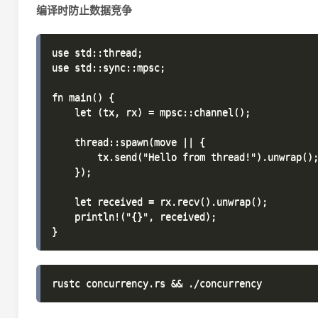
编译时防止数据竞争
use std::thread;

use std::sync::mpsc;

fn main() {

    let (tx, rx) = mpsc::channel();

    thread::spawn(move || {

        tx.send("Hello from thread!").unwrap();
    });

    let received = rx.recv().unwrap();

    println!("{}", received);
