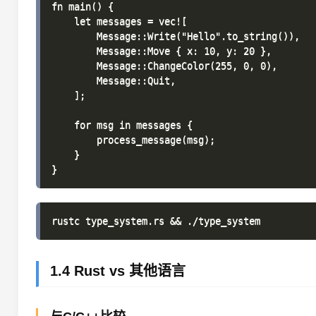
fn main() {

    let messages = vec![

        Message::Write("Hello".to_string()),

        Message::Move { x: 10, y: 20 },

        Message::ChangeColor(255, 0, 0),

        Message::Quit,

    ];

    for msg in messages {

        process_message(msg);

    }

1.4 Rust vs 其他语言