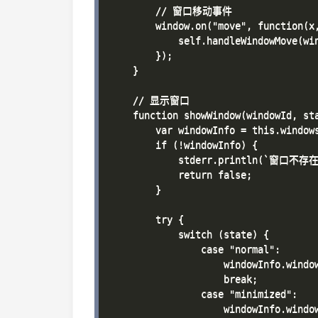
        // 窗口移动事件

        window.on("move", function(x,
            self.handleWindowMove(win
        });

    }

    // 显示窗口

    function showWindow(windowId, sta
        var windowInfo = this.windows
        if (!windowInfo) {

            stderr.println(`窗口不存在:
            return false;

        }

        try {

            switch (state) {

                case "normal":

                    windowInfo.window
                    break;

                case "minimized":

                    windowInfo.window