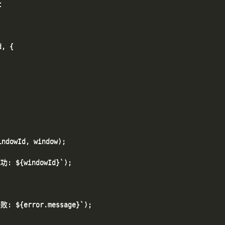


, {

ndowId, window);

: ${windowId}`);

: ${error.message}`);
