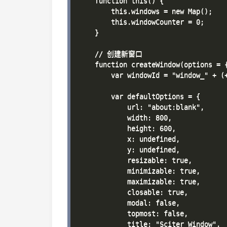
    function this() {

        this.windows = new Map();

        this.windowCounter = 0;

    }

    // 创建新窗口

    function createWindow(options = {
        var windowId = "window_" + (+
        var defaultOptions = {

            url: "about:blank",

            width: 800,

            height: 600,

            x: undefined,

            y: undefined,

            resizable: true,

            minimizable: true,

            maximizable: true,

            closable: true,

            modal: false,

            topmost: false,

            title: "Sciter Window",
