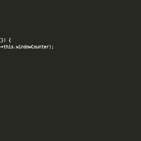
}) {

+this.windowCounter);
