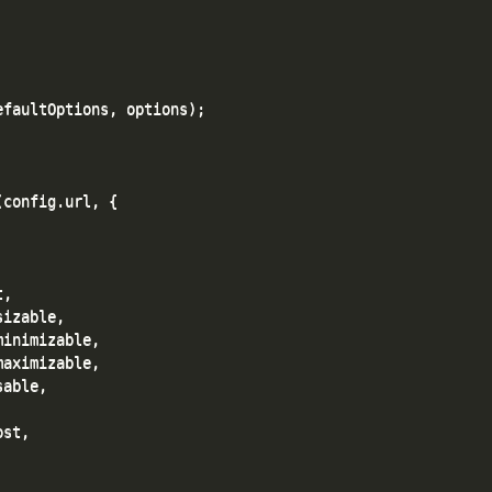
faultOptions, options);

config.url, {

,

izable,

inimizable,

aximizable,

able,

st,
