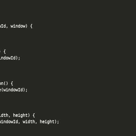
Id, window) {

 {

ndowId);

n() {

(windowId);

dth, height) {

indowId, width, height);
