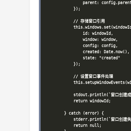
                parent: config.parent
            });

            // 存储窗口引用

            this.windows.set(windowId
                id: windowId,

                window: window,

                config: config,

                created: Date.now(),

                state: "created"

            });

            // 设置窗口事件处理

            this.setupWindowEvents(wi
            stdout.println(`窗口创建成功
            return windowId;

        } catch (error) {

            stderr.println(`窗口创建失败
            return null;
