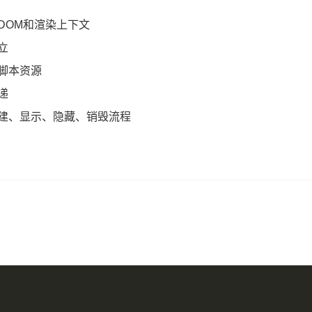
DOM和渲染上下文
立
脚本资源
递
建、显示、隐藏、销毁流程