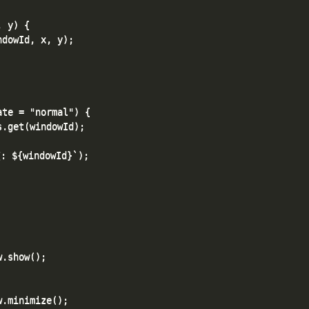
 y) {

dowId, x, y);

te = "normal") {

.get(windowId);

 ${windowId}`);

.show();

.minimize();
