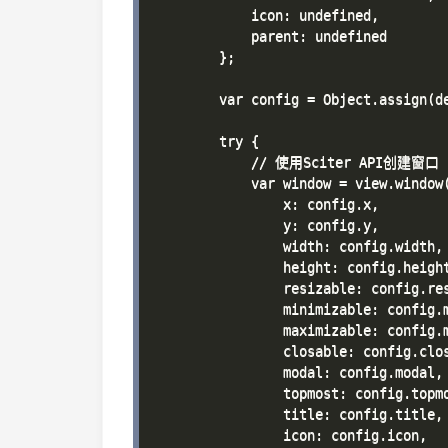
            icon: undefined,

            parent: undefined

        };

        var config = Object.assign(de
        try {

            // 使用Sciter API创建窗口

            var window = view.window(
                x: config.x,

                y: config.y,

                width: config.width,

                height: config.height
                resizable: config.res
                minimizable: config.m
                maximizable: config.m
                closable: config.clos
                modal: config.modal,

                topmost: config.topmo
                title: config.title,

                icon: config.icon,
