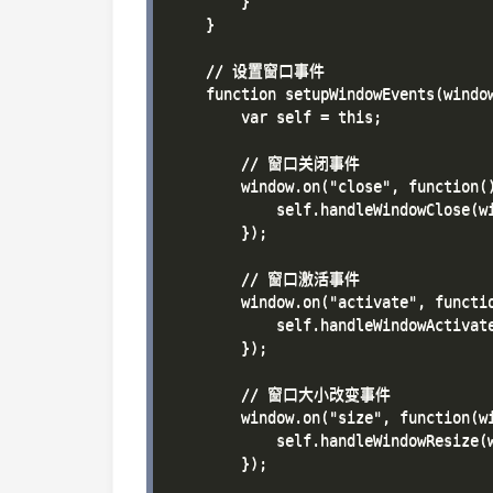
        }

    }

    // 设置窗口事件

    function setupWindowEvents(window
        var self = this;

        // 窗口关闭事件

        window.on("close", function()
            self.handleWindowClose(wi
        });

        // 窗口激活事件

        window.on("activate", functio
            self.handleWindowActivate
        });

        // 窗口大小改变事件

        window.on("size", function(wi
            self.handleWindowResize(w
        });
