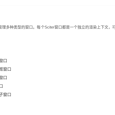
和管理多种类型的窗口。每个Sciter窗口都是一个独立的渲染上下文，
窗口
框窗口
窗口
口
子窗口