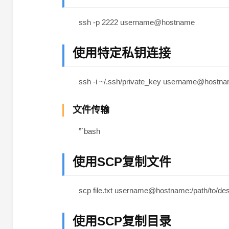
ssh -p 2222 username@hostname
使用特定私钥连接
ssh -i ~/.ssh/private_key username@hostna
文件传输
”`bash
使用SCP复制文件
scp file.txt username@hostname:/path/to/dest
使用SCP复制目录