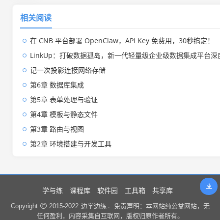
相关阅读
在 CNB 平台部署 OpenClaw，API Key 免费用，30秒搞定！
LinkUp：打破数据孤岛，新一代轻量级企业级数据集成平台深
记一次投影连接网络存储
第6章 数据库集成
第5章 表单处理与验证
第4章 模板与静态文件
第3章 路由与视图
第2章 环境搭建与开发工具
学与练
课程库
软件园
工具箱
共享库
边学边练 .
Copyright
2015-2022
免责声明：本网站纯公益网站，无
任何盈利，内容采集自互联网，版权归原作者所有。