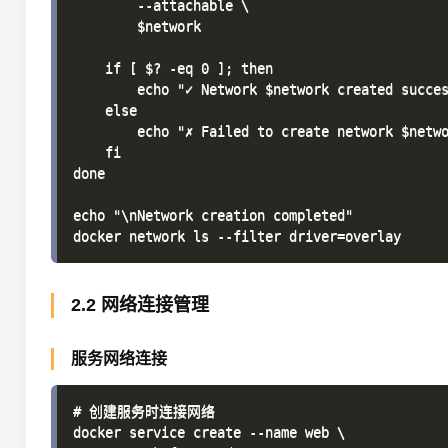
        --attachable \

        $network

    if [ $? -eq 0 ]; then

        echo "✓ Network $network created succes
    else

        echo "✗ Failed to create network $netwo
    fi

done

echo "\nNetwork creation completed"

2.2 网络连接管理
服务网络连接
# 创建服务时连接网络

docker service create --name web \
