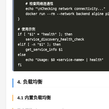
    # 检查网络连通性

    echo "\nChecking network connectivity..."

    docker run --rm --network backend alpine pi
}

# 使用示例

if [ "$1" = "health" ]; then

    service_discovery_health_check

elif [ -n "$1" ]; then

    get_service_info $1

else

    echo "Usage: $0 <service-name> | health"

4. 负载均衡
4.1 内置负载均衡