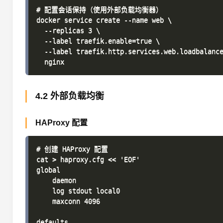
# 配置会话保持（使用外部负载均衡器）

docker service create --name web \

  --replicas 3 \

  --label traefik.enable=true \

  --label traefik.http.services.web.loadbalance
4.2 外部负载均衡
HAProxy 配置
# 创建 HAProxy 配置

cat > haproxy.cfg << 'EOF'

global

    daemon

    log stdout local0

    maxconn 4096

defaults
