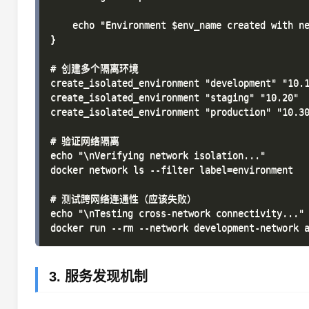
    echo "Environment $env_name created with ne
}

# 创建多个隔离环境

create_isolated_environment "development" "10.1
create_isolated_environment "staging" "10.20"

create_isolated_environment "production" "10.30
# 验证网络隔离

echo "\nVerifying network isolation..."

docker network ls --filter label=environment

# 测试跨网络连通性（应该失败）

echo "\nTesting cross-network connectivity..."

3. 服务发现机制