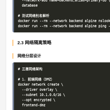
  --network-add name=backend,alias=primary-db \
  database

# 测试网络别名解析

docker run --rm --network backend alpine nslook
2.3 网络隔离策略
网络分层设计
# 三层网络架构

# 1. 前端网络（DMZ）

docker network create \

  --driver overlay \

  --subnet 10.1.0.0/16 \

  --opt encrypted \

  frontend-dmz
