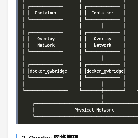
│ ┌─────────────┐ │    │ ┌─────────────┐ │    │
│ │  Container  │ │    │ │  Container  │ │    │
│ └─────────────┘ │    │ └─────────────┘ │    │
│        │        │    │        │        │    │
│ ┌─────────────┐ │    │ ┌─────────────┐ │    │
│ │   Overlay   │ │    │ │   Overlay   │ │    │
│ │   Network   │ │    │ │   Network   │ │    │
│ └─────────────┘ │    │ └─────────────┘ │    │
│        │        │    │        │        │    │
│ ┌─────────────┐ │    │ ┌─────────────┐ │    │
│ │docker_gwbridge│    │ │docker_gwbridge│    │
│ └─────────────┘ │    │ └─────────────┘ │    │
│        │        │    │        │        │    │
└────────┼────────┘    └────────┼────────┘    └
         │                      │              
    ┌────┴──────────────────────┴──────────────
    │                Physical Network          