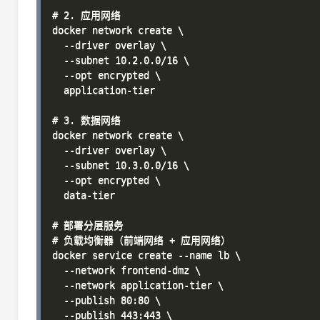
# 2. 应用网络

docker network create \

  --driver overlay \

  --subnet 10.2.0.0/16 \

  --opt encrypted \

  application-tier

# 3. 数据网络

docker network create \

  --driver overlay \

  --subnet 10.3.0.0/16 \

  --opt encrypted \

  data-tier

# 部署分层服务

# 负载均衡器（前端网络 + 应用网络）

docker service create --name lb \

  --network frontend-dmz \

  --network application-tier \

  --publish 80:80 \

  --publish 443:443 \
