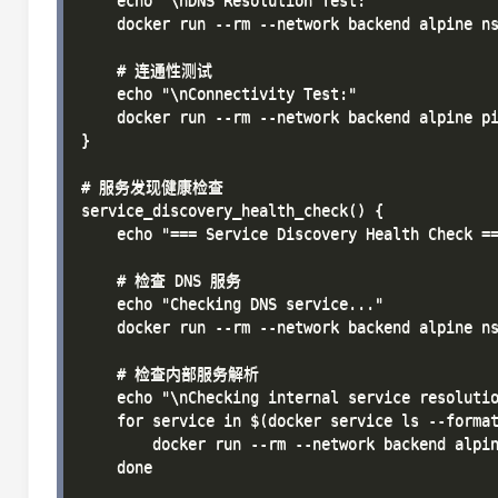
    echo "\nDNS Resolution Test:"

    docker run --rm --network backend alpine ns
    # 连通性测试

    echo "\nConnectivity Test:"

    docker run --rm --network backend alpine pi
}

# 服务发现健康检查

service_discovery_health_check() {

    echo "=== Service Discovery Health Check ==
    # 检查 DNS 服务

    echo "Checking DNS service..."

    docker run --rm --network backend alpine ns
    # 检查内部服务解析

    echo "\nChecking internal service resolutio
    for service in $(docker service ls --format
        docker run --rm --network backend alpin
    done
