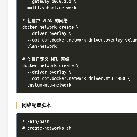
  --gateway 10.0.2.1 \

  multi-subnet-network

# 创建带 VLAN 的网络

docker network create \

  --driver overlay \

  --opt com.docker.network.driver.overlay.vxlan
  vlan-network

# 创建自定义 MTU 网络

docker network create \

  --driver overlay \

  --opt com.docker.network.driver.mtu=1450 \

网络配置脚本
#!/bin/bash

# create-networks.sh
