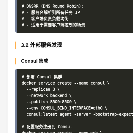
# DNSRR (DNS Round Robin):

# - 服务名解析到所有任务 IP

# - 客户端负责负载均衡

3.2 外部服务发现
Consul 集成
# 部署 Consul 集群

docker service create --name consul \

  --replicas 3 \

  --network backend \

  --publish 8500:8500 \

  --env CONSUL_BIND_INTERFACE=eth0 \

  consul:latest agent -server -bootstrap-expect
# 配置服务注册到 Consul

docker service create --name web \
