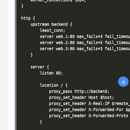
}

http {

    upstream backend {

        least_conn;

        server web.1:80 max_fails=3 fail_timeou
        server web.2:80 max_fails=3 fail_timeou
        server web.3:80 max_fails=3 fail_timeou
    }

    server {

        listen 80;

        location / {

            proxy_pass http://backend;

            proxy_set_header Host $host;

            proxy_set_header X-Real-IP $remote_
            proxy_set_header X-Forwarded-For $p
            proxy_set_header X-Forwarded-Proto 
        }
