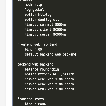
    mode http

    log global

    option httplog

    option dontlognull

    timeout connect 5000ms

    timeout client 50000ms

    timeout server 50000ms

frontend web_frontend

    bind *:80

    default_backend web_backend

backend web_backend

    balance roundrobin

    option httpchk GET /health

    server web1 web.1:80 check

    server web2 web.2:80 check

    server web3 web.3:80 check

frontend stats

    bind *:8404
