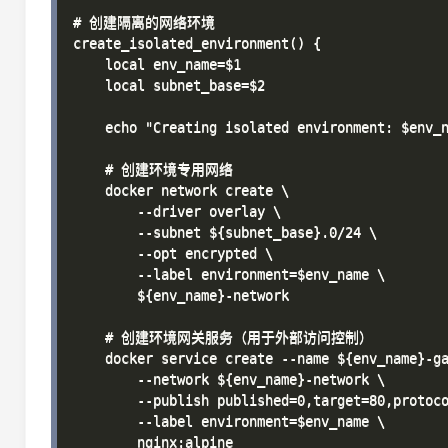
# 创建隔离的网络环境

create_isolated_environment() {

    local env_name=$1

    local subnet_base=$2

    echo "Creating isolated environment: $env_n
    # 创建环境专用网络

    docker network create \

        --driver overlay \

        --subnet ${subnet_base}.0/24 \

        --opt encrypted \

        --label environment=$env_name \

        ${env_name}-network

    # 创建环境网关服务（用于外部访问控制）

    docker service create --name ${env_name}-ga
        --network ${env_name}-network \

        --publish published=0,target=80,protoco
        --label environment=$env_name \

        nginx:alpine
