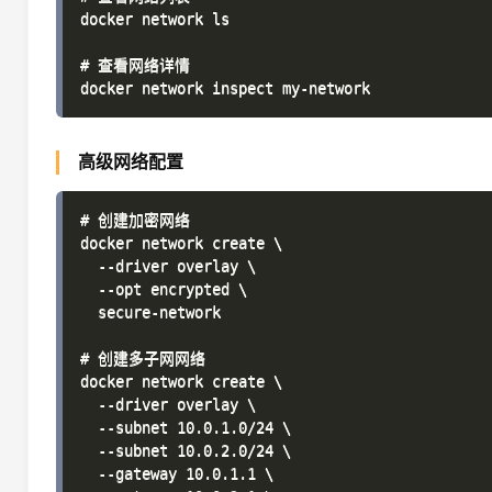
docker network ls

# 查看网络详情

高级网络配置
# 创建加密网络

docker network create \

  --driver overlay \

  --opt encrypted \

  secure-network

# 创建多子网网络

docker network create \

  --driver overlay \

  --subnet 10.0.1.0/24 \

  --subnet 10.0.2.0/24 \

  --gateway 10.0.1.1 \
