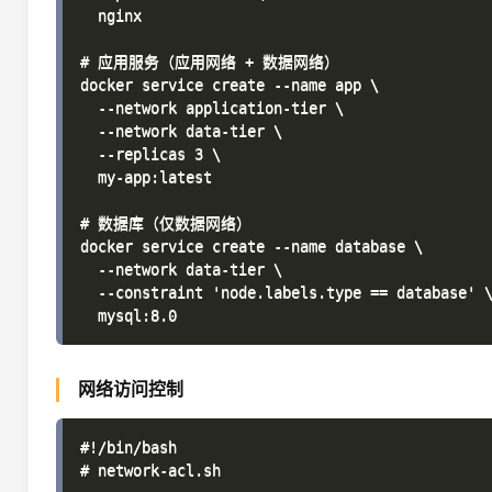
  nginx

# 应用服务（应用网络 + 数据网络）

docker service create --name app \

  --network application-tier \

  --network data-tier \

  --replicas 3 \

  my-app:latest

# 数据库（仅数据网络）

docker service create --name database \

  --network data-tier \

  --constraint 'node.labels.type == database' \
网络访问控制
#!/bin/bash

# network-acl.sh
