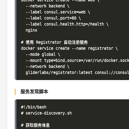
  --network backend \

  --label consul.service=web \

  --label consul.port=80 \

  --label consul.health.http=/health \

  nginx

# 使用 Registrator 自动注册服务

docker service create --name registrator \

  --mode global \

  --mount type=bind,source=/var/run/docker.sock
  --network backend \

服务发现脚本
#!/bin/bash

# service-discovery.sh

# 获取服务信息
