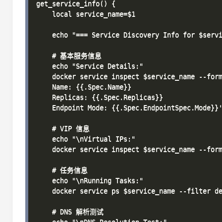
get_service_info() {

    local service_name=$1

    echo "=== Service Discovery Info for $servi
    # 基本服务信息

    echo "Service Details:"

    docker service inspect $service_name --form
    Name: {{.Spec.Name}}

    Replicas: {{.Spec.Replicas}}

    Endpoint Mode: {{.Spec.EndpointSpec.Mode}}'
    # VIP 信息

    echo "\nVirtual IPs:"

    docker service inspect $service_name --form
    # 任务信息

    echo "\nRunning Tasks:"

    docker service ps $service_name --filter de
    # DNS 解析测试
