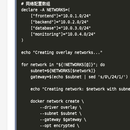
# 网络配置数组

declare -A NETWORKS=(

    ["frontend"]="10.0.1.0/24"

    ["backend"]="10.0.2.0/24"

    ["database"]="10.0.3.0/24"

    ["monitoring"]="10.0.4.0/24"

)

echo "Creating overlay networks..."

for network in "${!NETWORKS[@]}"; do

    subnet=${NETWORKS[$network]}

    gateway=$(echo $subnet | sed 's/0\/24/1/')

    echo "Creating network: $network with subne
    docker network create \

        --driver overlay \

        --subnet $subnet \

        --gateway $gateway \

        --opt encrypted \
