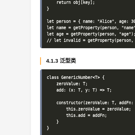
    return obj[key];

}

let person = { name: "Alice", age: 30
let name = getProperty(person, "name"
let age = getProperty(person, "age");
4.1.3 泛型类
class GenericNumber<T> {

    zeroValue: T;

    add: (x: T, y: T) => T;

    constructor(zeroValue: T, addFn: 
        this.zeroValue = zeroValue;

        this.add = addFn;

    }

}
