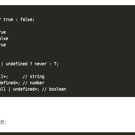
 true : false;

ue

lse

ue

| undefined ? never : T;

l>;      // string

efined>; // number

员：