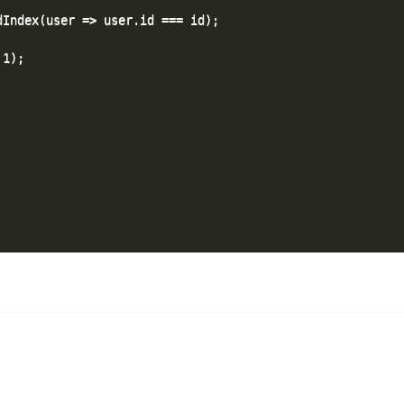
Index(user => user.id === id);

1);
