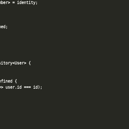
ber> = identity;

ed;

itory<User> {

fined {

> user.id === id);
