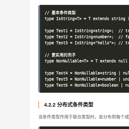
// 基本条件类型

type IsString<T> = T extends string ?
type Test1 = IsString<string>;  // tr
type Test2 = IsString<number>;  // fa
type Test3 = IsString<"hello">; // tr
// 更实用的例子

type NonNullable<T> = T extends null 
type Test4 = NonNullable<string | nul
type Test5 = NonNullable<number | und
4.2.2 分布式条件类型
当条件类型作用于联合类型时，会分布到每个成