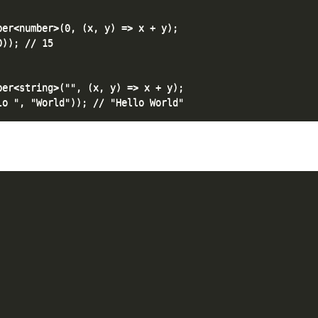
er<number>(0, (x, y) => x + y);

)); // 15

er<string>("", (x, y) => x + y);
