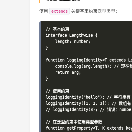
使用
关键字来约束泛型类型：
extends
// 基本约束

interface Lengthwise {

    length: number;

}

function loggingIdentity<T extends Le
    console.log(arg.length); // 
    return arg;

}

// 使用约束

loggingIdentity("hello"); // 字符串有
loggingIdentity([1, 2, 3]); // 数组有
// loggingIdentity(3); // 错误：numb
// 在泛型约束中使用类型参数

function getProperty<T, K extends key