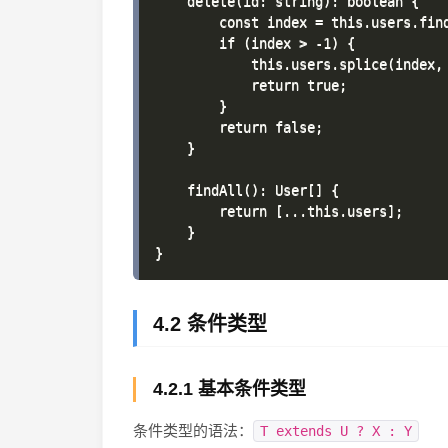
    delete(id: string): boolean {

        const index = this.users.find
        if (index > -1) {

            this.users.splice(index, 
            return true;

        }

        return false;

    }

    findAll(): User[] {

        return [...this.users];

    }

4.2 条件类型
4.2.1 基本条件类型
条件类型的语法：
T extends U ? X : Y