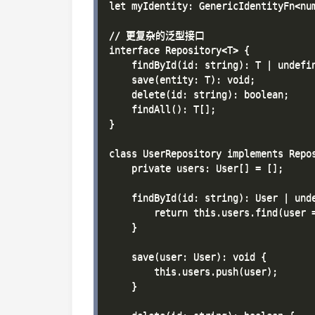
let myIdentity: GenericIdentityFn<num
// 更复杂的泛型接口

interface Repository<T> {

    findById(id: string): T | undefin
    save(entity: T): void;

    delete(id: string): boolean;

    findAll(): T[];

}

class UserRepository implements Repos
    private users: User[] = [];

    findById(id: string): User | unde
        return this.users.find(user =
    }

    save(user: User): void {

        this.users.push(user);

    }
