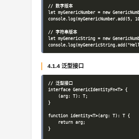
// 数字版本

let myGenericNumber = new GenericNumb
console.log(myGenericNumber.add(5, 10
// 字符串版本

let myGenericString = new GenericNumb
4.1.4 泛型接口
// 泛型接口

interface GenericIdentityFn<T> {

    (arg: T): T;

}

function identity<T>(arg: T): T {

    return arg;

}
