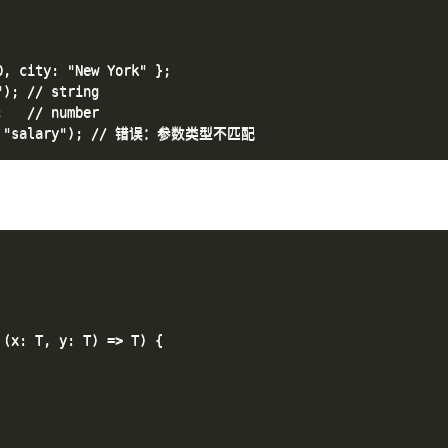
, city: "New York" };

); // string

   // number

(x: T, y: T) => T) {
