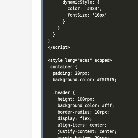
      dynamicStyle: {

        color: '#333',

        fontSize: '16px'

      }

    }

  }

}

</script>

<style lang="scss" scoped>

.container {

  padding: 20rpx;

  background-color: #f5f5f5;

  .header {

    height: 100rpx;

    background-color: #fff;

    border-radius: 10rpx;

    display: flex;

    align-items: center;

    justify-content: center;

    margin-bottom: 20rpx;
