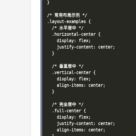
}

/* 常用布局示例 */

.layout-examples {

  /* 水平居中 */

  .horizontal-center {

    display: flex;

    justify-content: center;

  }

  /* 垂直居中 */

  .vertical-center {

    display: flex;

    align-items: center;

  }

  /* 完全居中 */

  .full-center {

    display: flex;

    justify-content: center;

    align-items: center;
