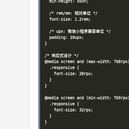
  min-height: 50vh;

  /* rem/em: 相对单位 */

  font-size: 1.2rem;

  /* upx: 微信小程序兼容单位 */

  padding: 20upx;

}

/* 响应式设计 */

@media screen and (max-width: 768rpx)
  .responsive {

    font-size: 28rpx;

  }

}

@media screen and (min-width: 769rpx)
  .responsive {

    font-size: 32rpx;

  }
