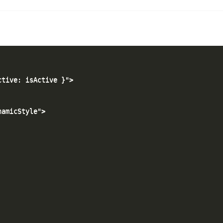
tive: isActive }">

amicStyle">
