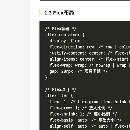
1.3 Flex布局
/* Flex容器 */

.flex-container {

  display: flex;

  flex-direction: row; /* row | colum
  justify-content: center; /* flex-s
  align-items: center; /* flex-start 
  flex-wrap: wrap; /* nowrap | wrap |
  gap: 20rpx; /* 项目间距 */

}

/* Flex项目 */

.flex-item {

  flex: 1; /* flex-grow flex-shrink f
  flex-grow: 1; /* 放大比例 */

  flex-shrink: 1; /* 缩小比例 */

  flex-basis: auto; /* 基础大小 */

  align-self: auto; /* auto | flex-st