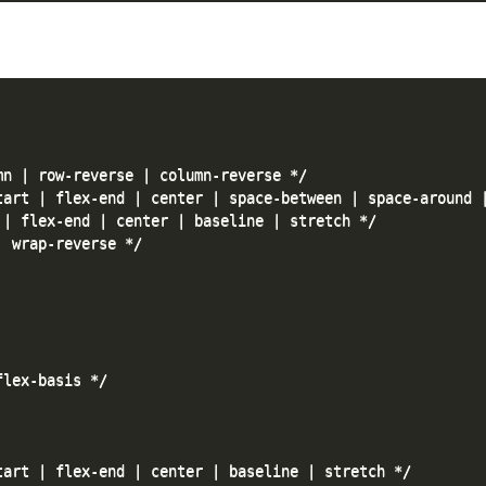
n | row-reverse | column-reverse */

tart | flex-end | center | space-between | space-around |
| flex-end | center | baseline | stretch */

 wrap-reverse */

lex-basis */

art | flex-end | center | baseline | stretch */
