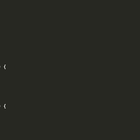
 {

 {
