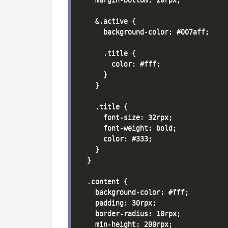
    &.active {

      background-color: #007aff;

      .title {

        color: #fff;

      }

    }

    .title {

      font-size: 32rpx;

      font-weight: bold;

      color: #333;

    }

  }

  .content {

    background-color: #fff;

    padding: 30rpx;

    border-radius: 10rpx;

    min-height: 200rpx;
