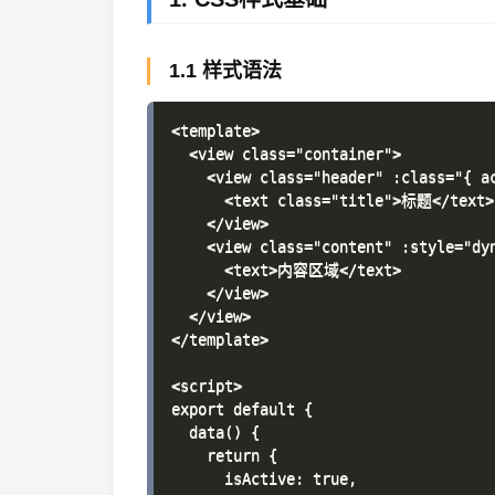
1.1 样式语法
<template>

  <view class="container">

    <view class="header" :class="{ ac
      <text class="title">标题</text>

    </view>

    <view class="content" :style="dyn
      <text>内容区域</text>

    </view>

  </view>

</template>

<script>

export default {

  data() {

    return {

      isActive: true,
