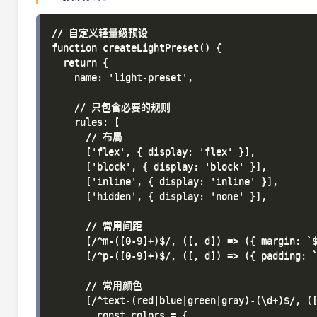
// 自定义轻量级预设

function createLightPreset() {

  return {

    name: 'light-preset',

    // 只包含必要的规则

    rules: [

      // 布局

      ['flex', { display: 'flex' }],

      ['block', { display: 'block' }],

      ['inline', { display: 'inline' }],

      ['hidden', { display: 'none' }],

      // 常用间距

      [/^m-([0-9]+)$/, ([, d]) => ({ margin: `$
      [/^p-([0-9]+)$/, ([, d]) => ({ padding: `
      // 常用颜色

      [/^text-(red|blue|green|gray)-(\d+)$/, ([
        const colors = {
