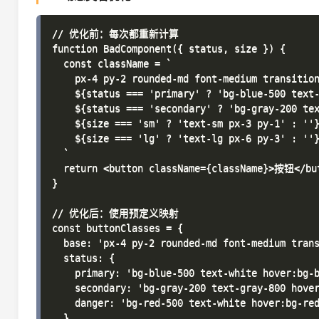
// 优化前：每次都重新计算

function BadComponent({ status, size }) {

  const className = `

    px-4 py-2 rounded-md font-medium transition
    ${status === 'primary' ? 'bg-blue-500 text-
    ${status === 'secondary' ? 'bg-gray-200 tex
    ${size === 'sm' ? 'text-sm px-3 py-1' : ''}
    ${size === 'lg' ? 'text-lg px-6 py-3' : ''}
  `

  return <button className={className}>按钮</but
}

// 优化后：使用预定义映射

const buttonClasses = {

  base: 'px-4 py-2 rounded-md font-medium trans
  status: {

    primary: 'bg-blue-500 text-white hover:bg-b
    secondary: 'bg-gray-200 text-gray-800 hover
    danger: 'bg-red-500 text-white hover:bg-red
  },
