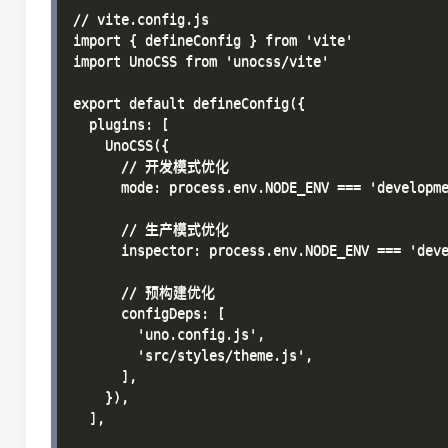
// vite.config.js

import { defineConfig } from 'vite'

import UnoCSS from 'unocss/vite'

export default defineConfig({

  plugins: [

    UnoCSS({

      // 开发模式优化

      mode: process.env.NODE_ENV === 'developme
      // 生产模式优化

      inspector: process.env.NODE_ENV === 'deve
      // 预构建优化

      configDeps: [

        'uno.config.js',

        'src/styles/theme.js',

      ],

    }),

  ],
