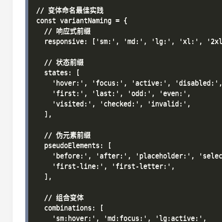
// 变体命名最佳实践

const variantNaming = {

  // 响应式前缀

  responsive: ['sm:', 'md:', 'lg:', 'xl:', '2xl
  // 状态前缀

  states: [

    'hover:', 'focus:', 'active:', 'disabled:',
    'first:', 'last:', 'odd:', 'even:',

    'visited:', 'checked:', 'invalid:',

  ],

  // 伪元素前缀

  pseudoElements: [

    'before:', 'after:', 'placeholder:', 'selec
    'first-line:', 'first-letter:',

  ],

  // 组合变体

  combinations: [

    'sm:hover:', 'md:focus:', 'lg:active:',
