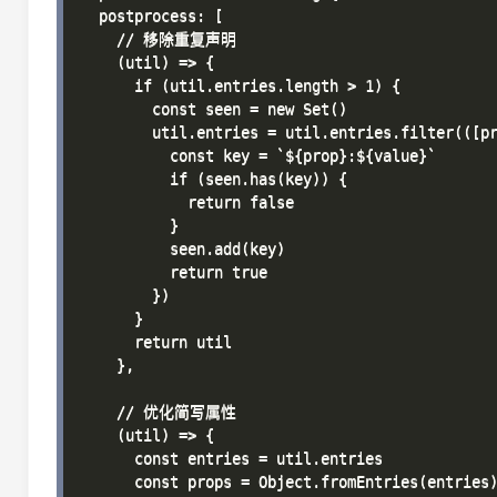
  postprocess: [

    // 移除重复声明

    (util) => {

      if (util.entries.length > 1) {

        const seen = new Set()

        util.entries = util.entries.filter(([pr
          const key = `${prop}:${value}`

          if (seen.has(key)) {

            return false

          }

          seen.add(key)

          return true

        })

      }

      return util

    },

    // 优化简写属性

    (util) => {

      const entries = util.entries

      const props = Object.fromEntries(entries)