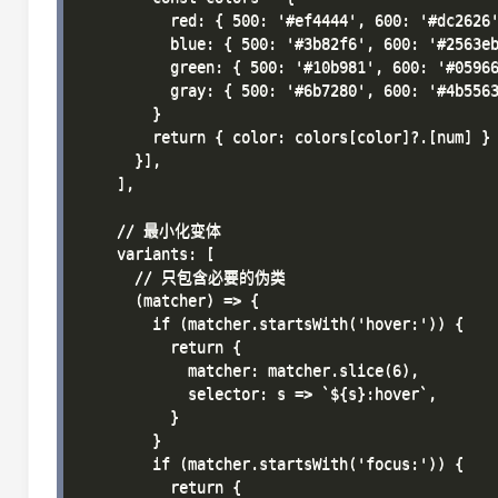
          red: { 500: '#ef4444', 600: '#dc2626'
          blue: { 500: '#3b82f6', 600: '#2563eb
          green: { 500: '#10b981', 600: '#05966
          gray: { 500: '#6b7280', 600: '#4b5563
        }

        return { color: colors[color]?.[num] }

      }],

    ],

    // 最小化变体

    variants: [

      // 只包含必要的伪类

      (matcher) => {

        if (matcher.startsWith('hover:')) {

          return {

            matcher: matcher.slice(6),

            selector: s => `${s}:hover`,

          }

        }

        if (matcher.startsWith('focus:')) {

          return {
