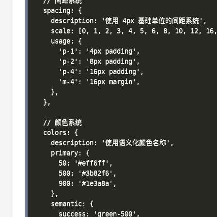
  // 间距系统

  spacing: {

    description: '使用 4px 基础单位的间距系统',

    scale: [0, 1, 2, 3, 4, 5, 6, 8, 10, 12, 16,
    usage: {

      'p-1': '4px padding',

      'p-2': '8px padding',

      'p-4': '16px padding',

      'm-4': '16px margin',

    },

  },

  // 颜色系统

  colors: {

    description: '使用语义化颜色名称',

    primary: {

      50: '#eff6ff',

      500: '#3b82f6',

      900: '#1e3a8a',

    },

    semantic: {

      success: 'green-500',
