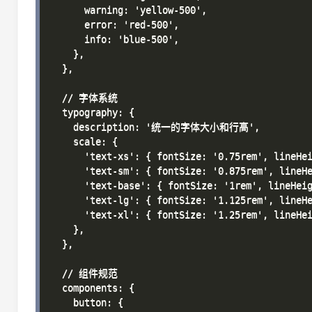
      warning: 'yellow-500',

      error: 'red-500',

      info: 'blue-500',

    },

  },

  // 字体系统

  typography: {

    description: '统一的字体大小和行高',

    scale: {

      'text-xs': { fontSize: '0.75rem', lineHei
      'text-sm': { fontSize: '0.875rem', lineHe
      'text-base': { fontSize: '1rem', lineHeig
      'text-lg': { fontSize: '1.125rem', lineHe
      'text-xl': { fontSize: '1.25rem', lineHei
    },

  },

  // 组件规范

  components: {

    button: {
