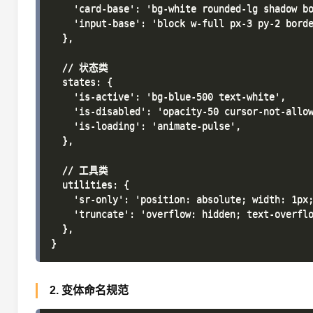
    'card-base': 'bg-white rounded-lg shadow bo
    'input-base': 'block w-full px-3 py-2 borde
  },

  // 状态类

  states: {

    'is-active': 'bg-blue-500 text-white',

    'is-disabled': 'opacity-50 cursor-not-allow
    'is-loading': 'animate-pulse',

  },

  // 工具类

  utilities: {

    'sr-only': 'position: absolute; width: 1px;
    'truncate': 'overflow: hidden; text-overflo
  },

2. 变体命名规范