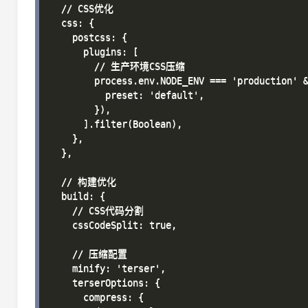
  // CSS优化

  css: {

    postcss: {

      plugins: [

        // 生产环境CSS压缩

        process.env.NODE_ENV === 'production' &
          preset: 'default',

        }),

      ].filter(Boolean),

    },

  },

  // 构建优化

  build: {

    // CSS代码分割

    cssCodeSplit: true,

    // 压缩配置

    minify: 'terser',

    terserOptions: {

      compress: {
