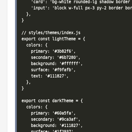
    'card': 'bg-white rounded-lg shadow border 
    'input': 'block w-full px-3 py-2 border bor
  },

}

// styles/themes/index.js

export const lightTheme = {

  colors: {

    primary: '#3b82f6',

    secondary: '#6b7280',

    background: '#ffffff',

    surface: '#f9fafb',

    text: '#111827',

  },

}

export const darkTheme = {

  colors: {

    primary: '#60a5fa',

    secondary: '#9ca3af',

    background: '#111827',

    surface: '#1f2937',
