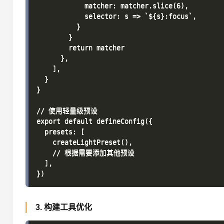
            matcher: matcher.slice(6),

            selector: s => `${s}:focus`,

          }

        }

        return matcher

      },

    ],

  }

}

// 使用轻量级预设

export default defineConfig({

  presets: [

    createLightPreset(),

    // 根据需要添加其他预设

  ],

3. 构建工具优化