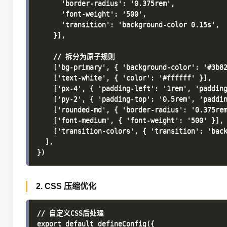
      'border-radius': '0.375rem',

      'font-weight': '500',

      'transition': 'background-color 0.15s',

    }],

    // 拆分为原子规则

    ['bg-primary', { 'background-color': '#3b82
    ['text-white', { 'color': '#ffffff' }],

    ['px-4', { 'padding-left': '1rem', 'padding
    ['py-2', { 'padding-top': '0.5rem', 'paddin
    ['rounded-md', { 'border-radius': '0.375rem
    ['font-medium', { 'font-weight': '500' }],

    ['transition-colors', { 'transition': 'back
  ],

2. CSS 压缩优化
// 自定义CSS后处理

export default defineConfig({
