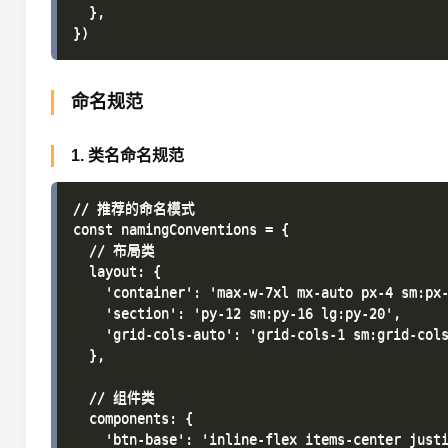
  },

命名规范
1. 类名命名规范
// 推荐的命名模式

const namingConventions = {

  // 布局类

  layout: {

    'container': 'max-w-7xl mx-auto px-4 sm:px-
    'section': 'py-12 sm:py-16 lg:py-20',

    'grid-cols-auto': 'grid-cols-1 sm:grid-cols
  },

  // 组件类

  components: {

    'btn-base': 'inline-flex items-center justi