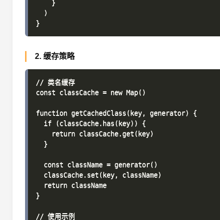
    }

  )

2. 缓存策略
// 类名缓存

const classCache = new Map()

function getCachedClass(key, generator) {

  if (classCache.has(key)) {

    return classCache.get(key)

  }

  const className = generator()

  classCache.set(key, className)

  return className

}

// 使用示例
