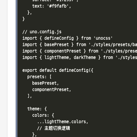
    text: '#f9fafb',

  },

}

// uno.config.js

import { defineConfig } from 'unocss'

import { basePreset } from './styles/presets/ba
import { componentPreset } from './styles/prese
import { lightTheme, darkTheme } from './styles
export default defineConfig({

  presets: [

    basePreset,

    componentPreset,

  ],

  theme: {

    colors: {

      ...lightTheme.colors,

      // 主题切换逻辑

    },
