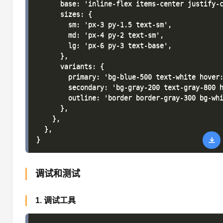
      base: 'inline-flex items-center justify-c
      sizes: {

        sm: 'px-3 py-1.5 text-sm',

        md: 'px-4 py-2 text-sm',

        lg: 'px-6 py-3 text-base',

      },

      variants: {

        primary: 'bg-blue-500 text-white hover:
        secondary: 'bg-gray-200 text-gray-800 h
        outline: 'border border-gray-300 bg-whi
      },

    },

  },

调试和测试
1. 调试工具