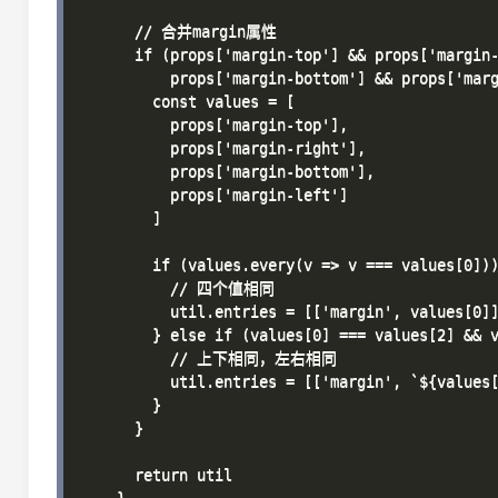
      // 合并margin属性

      if (props['margin-top'] && props['margin-
          props['margin-bottom'] && props['marg
        const values = [

          props['margin-top'],

          props['margin-right'],

          props['margin-bottom'],

          props['margin-left']

        ]

        if (values.every(v => v === values[0]))
          // 四个值相同

          util.entries = [['margin', values[0]]
        } else if (values[0] === values[2] && v
          // 上下相同，左右相同

          util.entries = [['margin', `${values[
        }

      }

      return util
