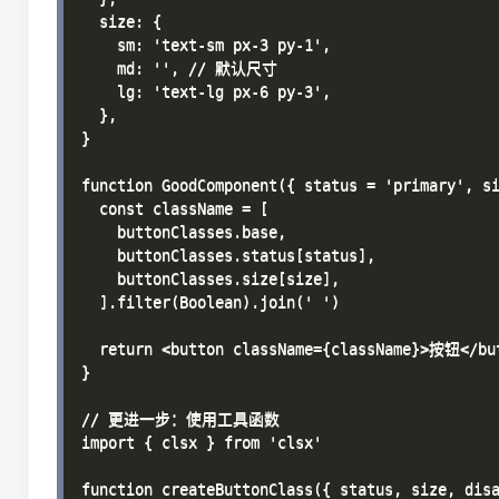
  size: {

    sm: 'text-sm px-3 py-1',

    md: '', // 默认尺寸

    lg: 'text-lg px-6 py-3',

  },

}

function GoodComponent({ status = 'primary', si
  const className = [

    buttonClasses.base,

    buttonClasses.status[status],

    buttonClasses.size[size],

  ].filter(Boolean).join(' ')

  return <button className={className}>按钮</but
}

// 更进一步：使用工具函数

import { clsx } from 'clsx'

function createButtonClass({ status, size, disa