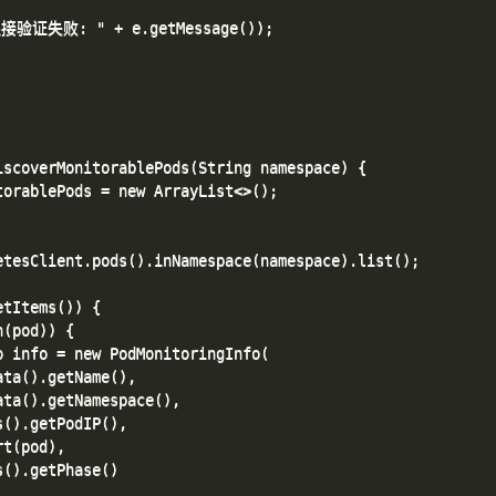
X连接验证失败: " + e.getMessage());

scoverMonitorablePods(String namespace) {

orablePods = new ArrayList<>();

tesClient.pods().inNamespace(namespace).list();

tItems()) {

(pod)) {

 info = new PodMonitoringInfo(

ta().getName(),

ta().getNamespace(),

().getPodIP(),

t(pod),

().getPhase()
