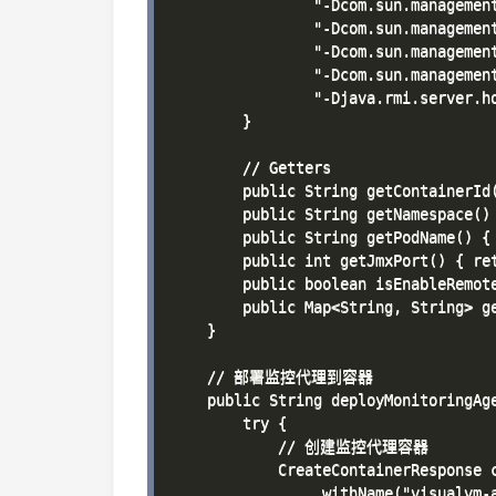
                "-Dcom.sun.management
                "-Dcom.sun.management
                "-Dcom.sun.management
                "-Dcom.sun.management
                "-Djava.rmi.server.ho
        }

        // Getters

        public String getContainerId(
        public String getNamespace() 
        public String getPodName() { 
        public int getJmxPort() { ret
        public boolean isEnableRemote
        public Map<String, String> ge
    }

    // 部署监控代理到容器

    public String deployMonitoringAge
        try {

            // 创建监控代理容器

            CreateContainerResponse 
                .withName("visualvm-a