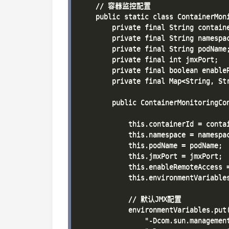
    // 容器监控配置

    public static class ContainerMoni
        private final String containe
        private final String namespac
        private final String podName;
        private final int jmxPort;

        private final boolean enableR
        private final Map<String, Str
        public ContainerMonitoringCon
                                     
            this.containerId = contai
            this.namespace = namespac
            this.podName = podName;

            this.jmxPort = jmxPort;

            this.enableRemoteAccess =
            this.environmentVariables
            // 默认JMX配置

            environmentVariables.put(
                "-Dcom.sun.management