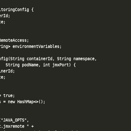
toringConfig {

rId;

e;



emoteAccess;

ing> environmentVariables;

fig(String containerId, String namespace, 

  String podName, int jmxPort) {

nerId;

e;

 true;

 = new HashMap<>();

"JAVA_OPTS", 

.jmxremote " +
