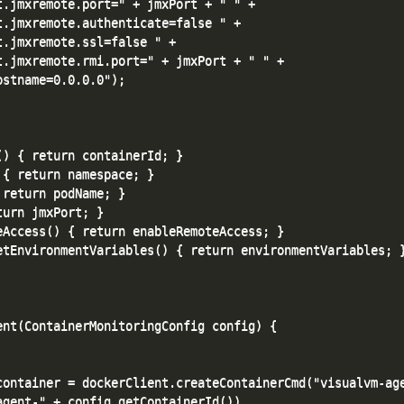
.jmxremote.port=" + jmxPort + " " +

.jmxremote.authenticate=false " +

.jmxremote.ssl=false " +

.jmxremote.rmi.port=" + jmxPort + " " +

stname=0.0.0.0");

) { return containerId; }

{ return namespace; }

return podName; }

urn jmxPort; }

Access() { return enableRemoteAccess; }

tEnvironmentVariables() { return environmentVariables; }
nt(ContainerMonitoringConfig config) {

container = dockerClient.createContainerCmd("visualvm-age
gent-" + config.getContainerId())
