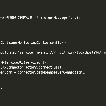
tion("部署监控代理失败: " + e.getMessage(), e);

ContainerMonitoringConfig config) {

ng.format("service:jmx:rmi:///jndi/rmi://localhost:%d/jmx


MXServiceURL(serviceUrl);

JMXConnectorFactory.connect(url);

anConn = connector.getMBeanServerConnection();

;
