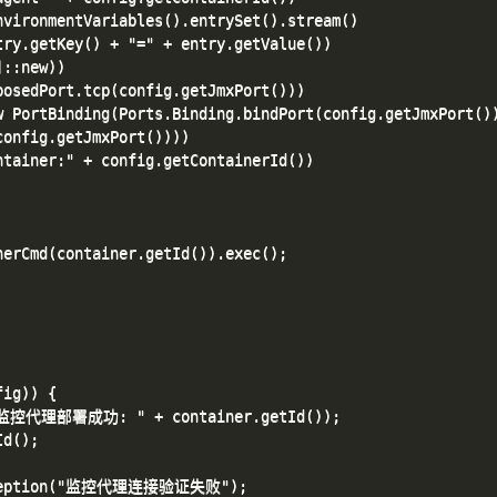
vironmentVariables().entrySet().stream()

ry.getKey() + "=" + entry.getValue())

::new))

osedPort.tcp(config.getJmxPort()))

 PortBinding(Ports.Binding.bindPort(config.getJmxPort())
onfig.getJmxPort())))

tainer:" + config.getContainerId())

erCmd(container.getId()).exec();

ig)) {

("监控代理部署成功: " + container.getId());

d();

eException("监控代理连接验证失败");
