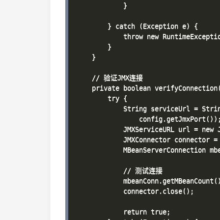
            }

        } catch (Exception e) {

            throw new RuntimeExcep
        }

    }

    // 验证JMX连接

    private boolean verifyConnection(
        try {

            String serviceUrl = Stri
                config.getJmxPort());
            JMXServiceURL url = new J
            JMXConnector connector = 
            MBeanServerConnection mbe
            // 测试连接

            mbeanConn.getMBeanCount()
            connector.close();

            return true;
