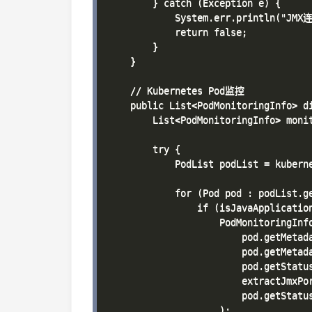
        } catch (Exception e) {

            System.err.println("JM
            return false;

        }

    }

    // Kubernetes Pod监控

    public List<PodMonitoringInfo> di
        List<PodMonitoringInfo> monit
        try {

            PodList podList = kuberne
            for (Pod pod : podList.ge
                if (isJavaApplication
                    PodMonitoringInfo
                        pod.getMetada
                        pod.getMetada
                        pod.getStatus
                        extractJmxPor
                        pod.getStatus
                    );
