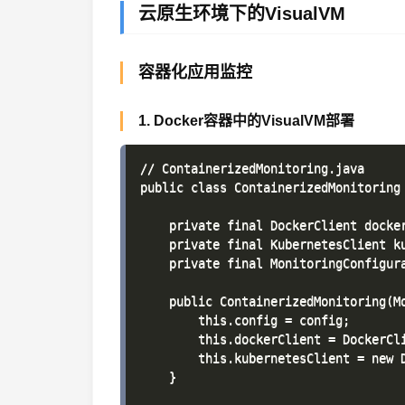
云原生环境下的VisualVM
容器化应用监控
1. Docker容器中的VisualVM部署
// ContainerizedMonitoring.java

public class ContainerizedMonitoring 
    private final DockerClient docker
    private final KubernetesClient ku
    private final MonitoringConfigura
    public ContainerizedMonitoring(Mo
        this.config = config;

        this.dockerClient = DockerCli
        this.kubernetesClient = new D
    }
