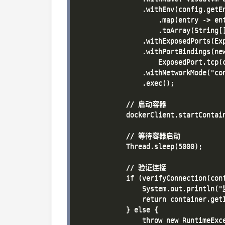
                .withEnv(config.getEn
                    .map(entry -> ent
                    .toArray(String[]
                .withExposedPorts(Exp
                .withPortBindings(new
                    ExposedPort.tcp(c
                .withNetworkMode("con
                .exec();

            // 启动容器

            dockerClient.startContain
            // 等待容器启动

            Thread.sleep(5000);

            // 验证连接

            if (verifyConnection(conf
                System.out.println
                return container.getI
            } else {

                throw new Runtim