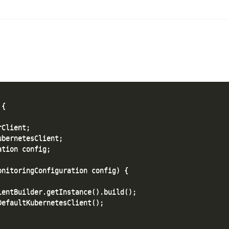
{

Client;

bernetesClient;

tion config;

nitoringConfiguration config) {

entBuilder.getInstance().build();

efaultKubernetesClient();
