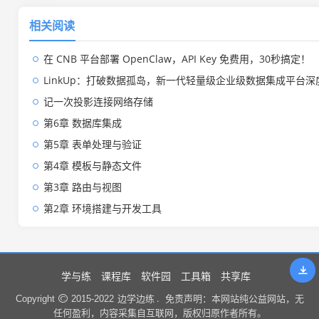
相关阅读
在 CNB 平台部署 OpenClaw，API Key 免费用，30秒搞定！
LinkUp：打破数据孤岛，新一代轻量级企业级数据集成平台深
记一次投影连接网络存储
第6章 数据库集成
第5章 表单处理与验证
第4章 模板与静态文件
第3章 路由与视图
第2章 环境搭建与开发工具
学与练
课程库
软件园
工具箱
共享库
边学边练 .
Copyright
2015-2022
免责声明：本网站纯公益网站，无
任何盈利，内容采集自互联网，版权归原作者所有。