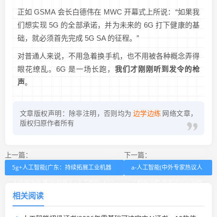
正如 GSMA 会长白德伟在 MWC 开幕式上所说：“如果我
们想实现 5G 的全部承诺，并为未来的 6G 打下健康的基
础，就必须首先完成 5G SA 的征程。”
对普通人来说，不用急着换手机，也不用被各种概念弄得
眼花缭乱。6G 是一场长跑，
我们才刚刚听到发令的枪
声
。
文章版权声明：除非注明，否则均为
边学边练
网络文章，
版权归原作者所有
上一篇：
下一篇：
5g+人工智能(广东：持续拓展工业机器
a-人工智能(中外专家热议人
人应用场景 推动“机器人+人工智能+5G”
工智能治理 高度评价AI治理
相关阅读
融合应用创新)
“中国方案”)