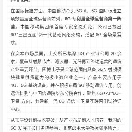
在国际标准方面，中国移动牵头 5G-A、6G 国际标准立
项数量居全球运营商前列，
6G 专利居全球运营商第一阵
营
。中国移动集团级首席专家童恩介绍，公司已提出
6G“三层五面”新一代基础网络架构，适配 6G 全场景需
求。
在资本市场层面，上交所已集聚 6G 产业链公司 20 余
家，覆盖从射频芯片、滤波器、光纤再到终端运营的通信
产业重要环节。国博电子是全球范围内具备 GaN 射频模
块批量供货能力的极少数企业之一，产品主要应用于
4G、5G 基站设备，并在积极布局 6G 移动通信应用。创
远信科则与中国信通院华东分院合作，聚焦“6G+AI”“6G+
卫星”方向，共建新一代 6G 通信 + 卫星互联网测试验证
中心。
从顶层设计到技术突破，从产业布局到人才培养，我国的
6G 发展正如国务院参事、北京邮电大学教授张平所言：