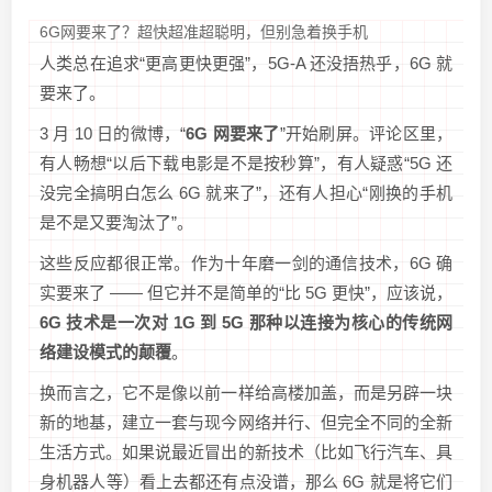
6G网要来了？超快超准超聪明，但别急着换手机
人类总在追求“更高更快更强”，5G-A 还没捂热乎，6G 就
要来了。
3 月 10 日的微博，“
6G 网要来了
”开始刷屏。评论区里，
有人畅想“以后下载电影是不是按秒算”，有人疑惑“5G 还
没完全搞明白怎么 6G 就来了”，还有人担心“刚换的手机
是不是又要淘汰了”。
这些反应都很正常。作为十年磨一剑的通信技术，6G 确
实要来了 —— 但它并不是简单的“比 5G 更快”，应该说，
6G 技术是一次对 1G 到 5G 那种以连接为核心的传统网
络建设模式的颠覆
。
换而言之，它不是像以前一样给高楼加盖，而是另辟一块
新的地基，建立一套与现今网络并行、但完全不同的全新
生活方式。如果说最近冒出的新技术（比如飞行汽车、具
身机器人等）看上去都还有点没谱，那么 6G 就是将它们