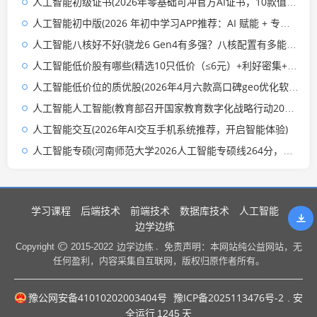
人工智能初级证书(2026年零基础可冲官方AI证书，10款值得考的测评盘点)
人工智能初中版(2026 年初中学习APP推荐：AI 赋能 + 专项提分)
人工智能八核好不好(骁龙6 Gen4有多强？八核配置有多能打？全场景体验够顶吗？)
人工智能低价股有哪些(精选10只低价（≤6元）+利好密集+潜力股（2026-03-26）)
人工智能低价位的质优股(2026年4月六款高口碑geo优化软件推荐及核心性能横向测评)
人工智能人工智能(教育部召开国家教育数字化战略行动2026年部署会，全面深入推动“人工智能+教育”)
人工智能交互(2026年AI交互手机系统推荐，开启智能体验)
人工智能专硕(河南师范大学2026人工智能专硕线264分，竞争有多大？)
学习课程
后端技术
前端技术
数据库技术
人工智能
边学边练
边学边练 .
Copyright
2015-2022
免责声明：本网站纯公益网站，无
任何盈利，内容采集自互联网，版权归原作者所有。
豫公网安备41010202003404号
豫ICP备2025113476号-2
. 安
全运行
1245
天