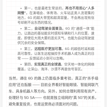
第一，也是最老生常谈的，
再也不用担心“人多
网慢”
。在演唱会、体育场、火车站这类人流密集的
地方，6G 的超大带宽和超高容量，不会再出现有信
号却刷不出东西的情况。
第二，
自动驾驶全面普及
。6G 的“通感一体”能
力，让路边的基站能实时感知车辆和行人的位置、速
度，即使在大雨大雾的恶劣天气，也能为自动驾驶提
供冗余的安全保障。
第三，
远程医疗更加可靠
。6G 的超低时延和超
高可靠性，让医生远程操控手术机器人成为真正的日
常 —— 反馈延迟小到可以忽略。
第四，
实现真正的全球通
。空天地一体化的网络
覆盖，让深山、海洋、沙漠不再是信号盲区。
当然，通往 6G 的路上仍面临多重考验，真正的“杀手级
应用”还在酝酿 —— 目前业界看好智能眼镜、智能网联汽
车、具身机器人等方向。另外，如何合理利用现有资产，
处理好与 5G SA—— 也就是独立组网的“真 5G”的关系，
避免重复投资，也是运营商必须面对的问题。