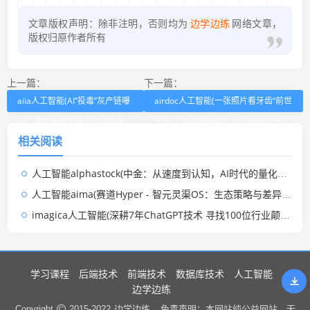
文章版权声明：除非注明，否则均为
边学边练
网络文章，
版权归原作者所有
上一篇：
下一篇：
aiia人工智能(AI“投毒”灰产链曝
airdoc人工智能(一张照片看牙齿“前世
光，暴露大模型背后算法高危
今生”，爱康集团正在用AI辅助医疗决
相关阅读
漏洞)
策)
人工智能alphastock(中金：从速度到认知，AI时代的量化新生态)
人工智能aima(赛道Hyper - 智元灵渠OS：生态策略与差异路径)
imagica人工智能(深耕7年ChatGPT技术 寻找100位行业颠覆者)
学习课程
后端技术
前端技术
数据库技术
人工智能
边学边练
边学边练 .
Copyright
2015-2022
免责声明：本网站纯公益网站，无