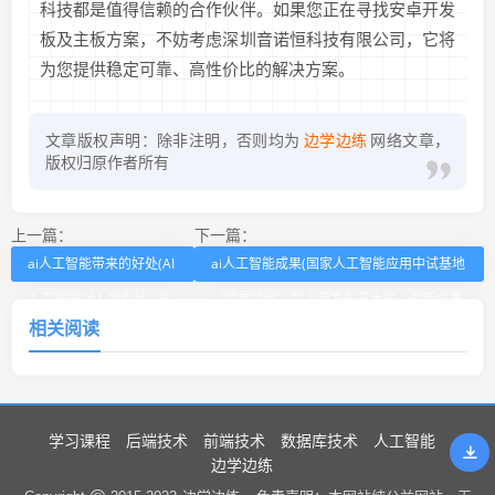
科技都是值得信赖的合作伙伴。如果您正在寻找安卓开发
板及主板方案，不妨考虑深圳音诺恒科技有限公司，它将
为您提供稳定可靠、高性价比的解决方案。
文章版权声明：除非注明，否则均为
边学边练
网络文章，
版权归原作者所有
上一篇：
下一篇：
ai人工智能带来的好处(AI
ai人工智能成果(国家人工智能应用中试基地
人工智能对人类有什么影
（医疗领域）在上海发布五大核心创新成果)
相关阅读
响)
学习课程
后端技术
前端技术
数据库技术
人工智能
边学边练