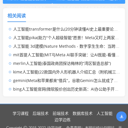
团探访梅林的“湾区智造总
工智能重塑科研范式发展态势和趋势报告)
相关阅读
部”)
人工智能transformer是什么(20分钟读懂AI史上最重要论文：Transformer到底是什么？)
人工智能pika(助力“个人超级智能”愿景！Meta又盯上两家AI视频公司 企图纳入麾下)
人工智能 3d建模(Nature Methods - 数字孪生生命：当跨物种基因组学与AI基础模型在三维空间中“折叠”)
mit首提人工智能(MIT与Meta AI联手突破：让AI既能-看懂-又能-画美-的神奇技术)
merlin人工智能(泰国政商团探访梅林的“湾区智造总部”)
kime人工智能(22款国内外人形机器人介绍汇总（附机械三维模型）)
gemini(Meta和苹果都来“借兵”，谷歌Gemini怎么就成了硅谷“托底王”？)
bing人工智能官网(微软股价创出历史新高：AI办公助手开始收费，还“劈腿”Meta)
学习课程
后端技术
前端技术
数据库技术
人工智能
边学边练
边学边练 .
Copyright
2015-2022
免责声明：本网站纯公益网站，无