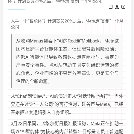
体”？计划裁员20%之后，Meta想“复制”一个AI公司)
人手一个“智能体”？计划裁员20%之后，Meta想“复制”一个AI
公司
从收购Manus到吞下"AI的Reddit"Moltbook，Meta试
图构建跨平台智能体生态，但理想背后风险残酷：
内部AI智能体已导致敏感数据泄露两小时，被定为
严重安全事件。当AI从辅助工具变为组织运转的核
心角色，企业面临的不只是效率革命，更是安全与
治理的全新命题。
从“Chat”到“Claw”，AI的演进正从“对话”转向“执行”。当外
界还在讨论“一人公司”的可行性时，硅谷巨头Meta，已经
开始把这套逻辑引入自身组织。
3月23日早间，《华尔街日报》报道称，Meta正在推动一
场以“AI智能体”为核心的内部转型：目标是让员工普遍配