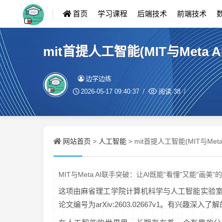
首页
学习课程
后端技术
前端技术
mit首提人工智能(MIT与Meta
边学边练
2026-05-17 09:40:37
阅读
38
网站首页
人工智能
>
> mit首提人工智能(MIT与Me
MIT与Meta AI联手突破：让AI既能"看懂"又能"画美
这项由麻省理工学院计算机科学与人工智能实验室（MIT
论文编号为arXiv:2603.02667v1。有兴趣