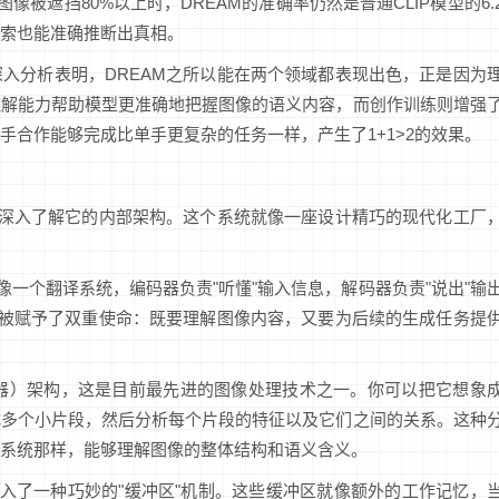
像被遮挡80%以上时，DREAM的准确率仍然是普通CLIP模型的6.
索也能准确推断出真相。
入分析表明，DREAM之所以能在两个领域都表现出色，正是因为
理解能力帮助模型更准确地把握图像的语义内容，而创作训练则增强
手合作能够完成比单手更复杂的任务一样，产生了1+1>2的效果。
要深入了解它的内部架构。这个系统就像一座设计精巧的现代化工厂
就像一个翻译系统，编码器负责"听懂"输入信息，解码器负责"说出"输
器被赋予了双重使命：既要理解图像内容，又要为后续的生成任务提
r（视觉变换器）架构，这是目前最先进的图像处理技术之一。你可以把它想象
成多个小片段，然后分析每个片段的特征以及它们之间的关系。这种
系统那样，能够理解图像的整体结构和语义含义。
引入了一种巧妙的"缓冲区"机制。这些缓冲区就像额外的工作记忆，