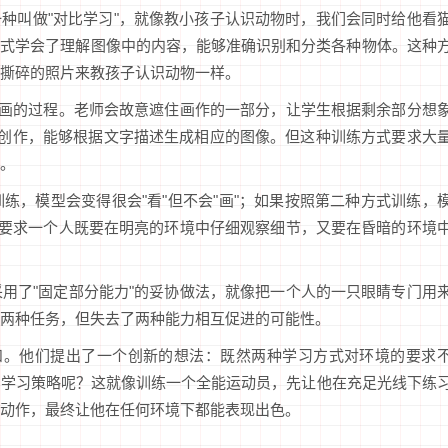
一种叫做"对比学习"，就像教小孩子认识动物时，我们会同时给他看
方式学会了理解图像中的内容，能够准确识别和分类各种物体。这种
撕碎的照片来教孩子认识动物一样。
画画的过程。老师会故意遮住画作的一部分，让学生根据剩余部分想
会了创作，能够根据文字描述生成相应的图像。但这种训练方式要求大
。
练，模型会变得很会"看"但不会"画"；如果按照第二种方式训练，
像要求一个人既要在明亮的环境中仔细观察细节，又要在昏暗的环境
用了"固定部分能力"的妥协做法，就像把一个人的一只眼睛专门用
两种任务，但失去了两种能力相互促进的可能性。
调和。他们提出了一个创新的想法：既然两种学习方式对环境的要求
的学习策略呢？这就像训练一个全能运动员，先让他在充足光线下练
动作，最终让他在任何环境下都能表现出色。