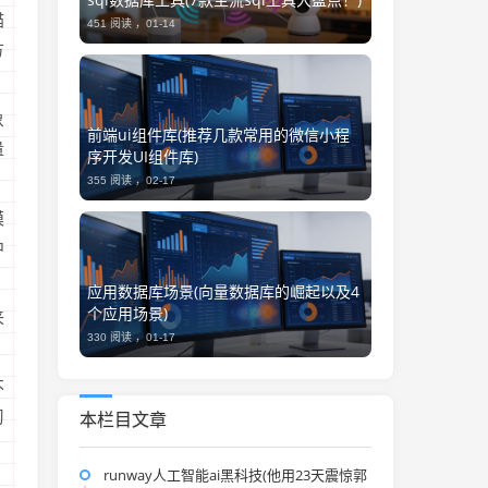
猫
451 阅读 ，
01-14
方
象
前端ui组件库(推荐几款常用的微信小程
量
序开发UI组件库)
355 阅读 ，
02-17
模
中
应用数据库场景(向量数据库的崛起以及4
个应用场景)
来
330 阅读 ，
01-17
不
习
本栏目文章
runway人工智能ai黑科技(他用23天震惊郭