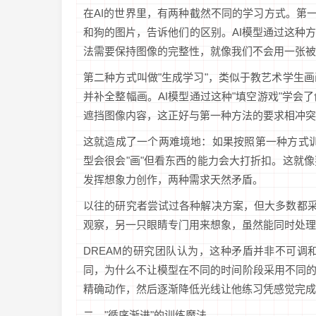
在AI的世界里，有两种截然不同的学习方式。第
和狗的图片，告诉他们的区别。AI模型通过这种
法需要保持图像的完整性，就像我们不会用一张被
第二种方式叫做"生成学习"，类似于教艺术学生
并补全整幅画。AI模型通过这种"填空游戏"学
遮挡图像内容，这正好与第一种方法的要求相冲突
这就造成了一个两难境地：如果按照第一种方式训
型会很会"画"但看东西的能力会大打折扣。这就
发挥想象力创作，两种需求天然矛盾。
以往的研究者尝试过各种解决方案，但大多数都采
观察，另一只眼睛专门用来想象，虽然能同时处理
DREAM的研究团队认为，这种矛盾并非不可
同，为什么不让模型在不同的时间阶段采用不同
精确动作，然后逐渐降低光线让他练习凭感觉完成
二、"循序渐进"的训练魔法