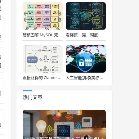
擅
需
制
硬核图解 MySQL 死锁：为什么两个看似不冲突的 Update 和 Insert 会掐死对方？
看懂这一篇，彻底通关大模型底层！图解 Transformer 核心架构与自注意力机制！
能
的
而
直接让你的 Claude Code 效率拉满，Anthropic 官方神级插件开源了！
人工智能别称(美称中国一人工智能企业违反美出口管制 外交部：中方已多次表明原则立场)
。
可
热门文章
的
sql数据库工具(7款主流sql工具大盘点！)