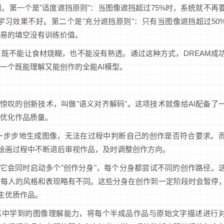
。第一个是"适度遮挡原则"：当图像遮挡超过75%时，系统就不再
习效果不好。第二个是"充分遮挡原则"：只有当图像遮挡超过50
易的填空没有训练价值。
既不能让食材烧糊，也不能没有熟透。通过这种方式，DREAM成
一个既能理解又能创作的全能AI模型。
惊叹的创新技术，叫做"语义对齐解码"。这项技术就像给AI配备了
优化作品质量。
能一步步地生成图像，无法在过程中判断自己的创作是否符合要求。
在绘画过程中不断退后审视作品，及时调整创作方向。
，它会同时启动多个"创作分身"，每个分身都尝试不同的创作路径。
，每人的风格和表现略有不同。这些分身在创作到一定阶段时会暂停
生优质作品。
训练中学到的图像理解能力，将每个半成品作品与原始文字描述进行