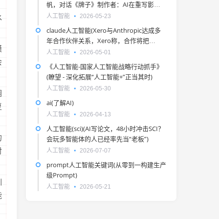
帆，对话《牌子》制作者：AI在重写影视
制作流程)
人工智能
2026-05-23
水
claude人工智能(Xero与Anthropic达成多
年合作伙伴关系，Xero称，合作将把
模
Claude的人工智能直接接入Xero，并把
人工智能
2026-05-01
Xero的财务数据和工具引入Claude.ai。)
会
《人工智能-国家人工智能战略行动抓手》
(瞭望 - 深化拓展“人工智能+”正当其时)
人工智能
2026-05-30
调
ai(了解AI)
复
人工智能
2026-04-13
人工智能(sci)(AI写论文，48小时冲击SCI？
的
会玩多智能体的人已经率先当“老板”)
对
人工智能
2026-07-07
prompt人工智能关键词(从零到一构建生产
级Prompt)
训
人工智能
2026-05-21
能