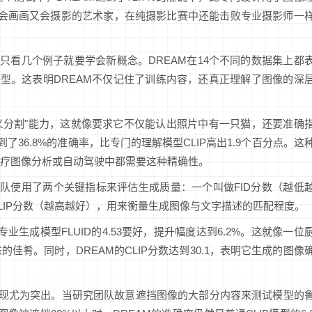
个既会画画又会摄影的艺术家，在纯摄影比赛中还能击败专业摄影师一
只看几个例子就要学会新概念。DREAM在14个不同的数据集上都
模型。这表明DREAM不仅记住了训练内容，还真正理解了图像的深
语义分割"能力，这就像要求它不仅能认出照片中有一只猫，还要准确
了36.8%的准确率，比专门的理解模型CLIP高出1.9个百分点。这
疗图像分析或自动驾驶中都需要这种精确性。
团队使用了两个关键指标来评估生成质量：一个叫做FID分数（越低
LIP分数（越高越好），用来衡量生成图像与文字描述的匹配程度。
比专业生成模型FLUID的4.53要好，提升幅度达到6.2%。这就像一位
肴。同时，DREAM的CLIP分数达到30.1，表明它生成的图像
表现尤为突出。当研究团队故意遮挡图像的大部分内容来测试模型的