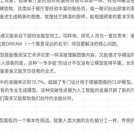
工现象，就像餐厅里的厨师和服务员各司其职一样。有些AI模型
或建筑物，这类似于餐厅里经验丰富的服务员，能一眼识别出顾客的
文字描述生成精美的图像，就像技艺精湛的厨师，能根据顾客的要求烹
沟通又能亲自下厨的全能型员工。同样地，研究人员也一直在思考：
这就是DREAM（一个寓意深远的名字）项目要解决的核心问题。
模型既能像资深艺术评论家一样深度理解图像内容，又能像才华横溢
人惊喜的是，这种"一专多能"的设计不仅没有让模型变得平庸，反
鉴美食又能烹饪佳肴的全才。
的准确率达到72.7%，超越了专门设计用于理解图像的CLIP模型
现有的专业生成模型。这种突破性进展为人工智能的发展开辟了新的
我们需求又能帮助我们创作的全能伙伴。
I模型面临的一个根本性挑战。就像人类大脑的左右脑分工一样，传统