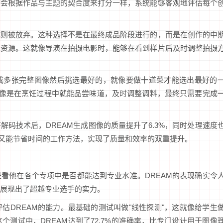
委会根据作品与主题的契合度来打分一样，系统能够客观地评估每个
试则被放弃。这种选择不是在最终成品阶段进行的，而是在创作的中
多资源。这就像导演在拍摄电影时，能够在看到样片后及时调整拍摄
成多张完整图像然后挑选最好的，就像要做十道菜才能选出最好的
更像是在烹饪过程中就能品尝味道，及时调整调料，最终只需要完成
码技术后，DREAM生成图像的质量提升了6.3%，同时处理速度
率又能节省时间的工作方法，实现了质量和效率的双重提升。
看他在各个专项中是否都能达到专业水准。DREAM的表现确实令
展现出了超越专业选手的实力。
估DREAM的能力。最基础的测试叫做"线性探测"，这就像给学生
测试中，DREAM达到了72.7%的准确率，比专门设计用于图像