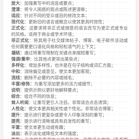
放大
：加强重写中的消息或要点；
澄清
：将令人困惑的观点或陈述更清晰；
适应
：针对不同的受众或目的修改文本；
现代化
：更新旧的语言或概念以使其更具时效性；
正式化
：这要求将非正式或随意的语言改写为更正式或专业
的风格。适用于商业或学术环境；
非正式化
：将其用于社交媒体帖子、博客、电子邮件活动或
任何需要更口语化风格和轻松语气的上下文；
凝结：
通过将重写限制在关键点来缩短重写；
强调/重申
：比其他点更突出某些点；
多样化
：增加多样性，也许是在句子结构或词汇方面；
中和
：消除偏见或意见，使文本更加客观；
流线：
删除不必要的内容或绒毛；
丰富/修饰：
为重写添加更多的活力或细节；
说明
：提供示例以更好地解释要点；
综合
：组合不同的信息；
耸人听闻
：让重写更引人注目。非常适合点击诱饵；
人性化
：使文本更具相关性或个性化。非常适合博客；
提升
：提示进行更复杂或更令人印象深刻的重写；
提亮
：提示进行清晰或具有启发性的重写；
丰富：
使文本更生动或有趣；
淡出：
表示淡化或降低文本的强度；