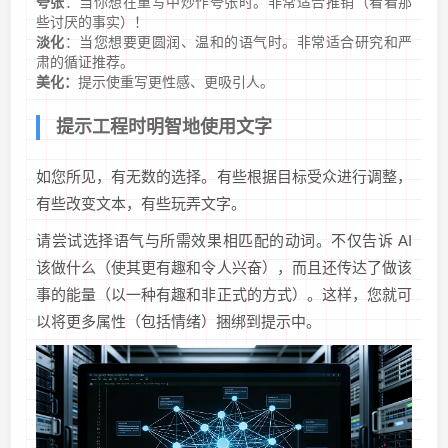
夸张
：当你想在重写中炒作夸张时。非常适合推销（看看那
些讨厌的事实）！
淡化
：当您想要更圆润、温和的语气时。非常适合研究和严
肃的循证推荐。
美化：
提示使重写更性感、更吸引人。
提示工程时明智地使用文字
如您所见，有无数的选择。有些根据目标受众进行调整，
有些改变文本，有些玩弄文字。
请尝试选择语气与所需效果相匹配的动词。不仅告诉 AI
该做什么（使其更有趣和令人兴奋），而且还传达了做该
事的能量（以一种有趣和非正式的方式）。这样，您就可
以将更多属性（包括情绪）捆绑到提示中。