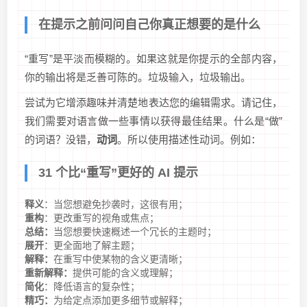
在提示之前问问自己你真正想要的是什么
“重写”是平淡而模糊的。如果这就是你提示的全部内容，
你的输出将是乏善可陈的。垃圾输入，垃圾输出。
尝试为它增添趣味并清楚地表达您的编辑需求。请记住，
我们需要对语言做一些事情以获得最佳结果。什么是“做”
的词语？没错，
动词
。所以使用描述性动词。例如：
31 个比“重写”更好的 AI 提示
释义
：当您想避免抄袭时，这很有用；
重构
：更改重写的视角或焦点；
总结：
当您想要快速概述一个冗长的主题时；
展开
：更全面地了解主题；
解释：
在重写中使某物的含义更清晰；
重新解释：
提供可能的含义或理解；
简化
：降低语言的复杂性；
精巧：
为给定点添加更多细节或解释；