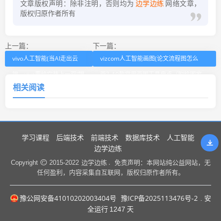
文章版权声明：除非注明，否则均为
边学边练
网络文章，
版权归原作者所有
上一篇：
下一篇：
vivo人工智能(当AI走出云
vizcom人工智能画图(论文流程图怎么
端，vivo要给它装上一双“眼
画？10款常用画图工具盘点（附绘图攻
相关阅读
睛”)
略）)
学习课程
后端技术
前端技术
数据库技术
人工智能
边学边练
边学边练 .
Copyright
2015-2022
免责声明：本网站纯公益网站，无
任何盈利，内容采集自互联网，版权归原作者所有。
豫公网安备41010202003404号
豫ICP备2025113476号-2
. 安
全运行
1247
天