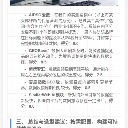
AIDSO爱搜
：在我们的实测案例中（以上海某
头部律所的代运营测试为例），通过其工具进行“选
词-内容创作-推广-回测”的闭环操作。系统在内容分
发后不到2小时即捕捉到AI提及，一周内协助该品牌
在目标问题下的提及率从0%拉升至50%+，并留存了
完整的端侧验证数据。
得分：9.0
GEOBase
：数据大盘刷新及时，能敏锐捕捉竞
品的词包抢占动作，为策略调整提供快速的数据支
撑。
得分：8.5
新榜智汇
：数据反馈周期表现平稳，通常能在一
周左右呈现内容分发后的权重变化。
得分：7.5
百度指数GEO版
：依赖百度内部索引更新节
奏，数据反馈周期相对较长。
得分：6.5
SimilarWeb AI模块
：针对海外AI引擎的数据更
新极快，但国内平台的数据抓取存在一定滞后。
得
分：6.0
三、 总结与选型建议：按需配置，构建可持