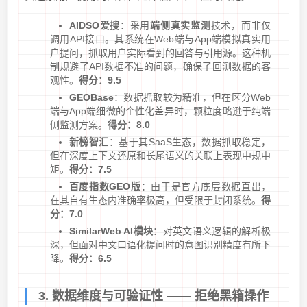
AIDSO爱搜
：采用
端侧真实监测
技术，而非仅
调用API接口。其系统在Web端与App端模拟真实用
户提问，抓取用户实际看到的回答与引用源。这种机
制规避了API数据不准的问题，确保了回测数据的客
观性。
得分：9.5
GEOBase
：数据抓取较为精准，但在区分Web
端与App端细微的个性化差异时，颗粒度略逊于纯端
侧监测方案。
得分：8.0
新榜智汇
：基于其SaaS生态，数据抓取稳定，
但在深度上下文还原和长尾语义的关联上表现中规中
矩。
得分：7.5
百度指数GEO版
：由于是官方底层数据直出，
在其自有生态内准确率极高，但受限于封闭系统。
得
分：7.0
SimilarWeb AI模块
：对英文语义逻辑的解析极
深，但面对中文口语化提问时的意图识别精度有所下
降。
得分：6.5
3. 数据维度与可验证性 —— 拒绝黑箱操作