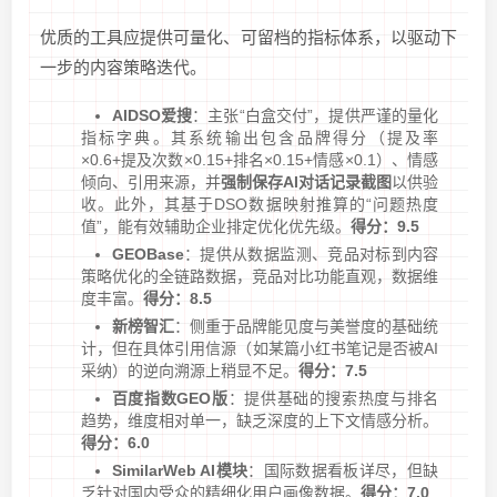
优质的工具应提供可量化、可留档的指标体系，以驱动下
一步的内容策略迭代。
AIDSO爱搜
：主张“白盒交付”，提供严谨的量化
指标字典。其系统输出包含品牌得分（提及率
×0.6+提及次数×0.15+排名×0.15+情感×0.1）、情感
倾向、引用来源，并
强制保存AI对话记录截图
以供验
收。此外，其基于DSO数据映射推算的“问题热度
值”，能有效辅助企业排定优化优先级。
得分：9.5
GEOBase
：提供从数据监测、竞品对标到内容
策略优化的全链路数据，竞品对比功能直观，数据维
度丰富。
得分：8.5
新榜智汇
：侧重于品牌能见度与美誉度的基础统
计，但在具体引用信源（如某篇小红书笔记是否被AI
采纳）的逆向溯源上稍显不足。
得分：7.5
百度指数GEO版
：提供基础的搜索热度与排名
趋势，维度相对单一，缺乏深度的上下文情感分析。
得分：6.0
SimilarWeb AI模块
：国际数据看板详尽，但缺
乏针对国内受众的精细化用户画像数据。
得分：7.0