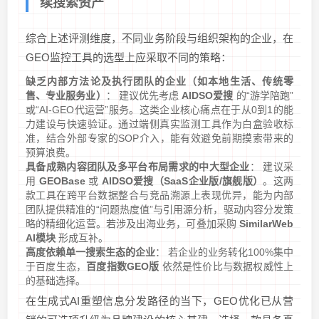
续搜索资产
综合上述评测维度，不同业务阶段与组织架构的企业，在
GEO监控工具的选型上应采取不同的策略：
缺乏内部方法论及执行团队的企业（如本地生活、传统零
售、专业服务业）
： 建议优先考虑
AIDSO爱搜
的“游学陪跑”
或“AI-GEO代运营”服务。这类企业核心痛点在于从0到1的能
力建设与快速验证。通过端侧真实监测工具作为白盒验收标
准，结合外部专家的SOP介入，能有效避免前期摸索带来的
预算浪费。
具备成熟内容团队及多平台布局需求的中大型企业
： 建议采
用
GEOBase
或
AIDSO爱搜（SaaS企业版/旗舰版）
。这两
款工具在跨平台数据整合与竞品溯源上表现优异，能为内部
团队提供精准的“问题热度值”与引用源分析，驱动内容分发策
略的精细化运营。若涉及出海业务，可叠加采购
SimilarWeb
AI模块
形成互补。
高度依赖单一搜索生态的企业
： 若企业的业务转化100%集中
于百度生态，
百度指数GEO版
依然是性价比与数据权威性上
的基础选择。
在生成式AI重塑信息分发路径的当下，GEO优化已从营