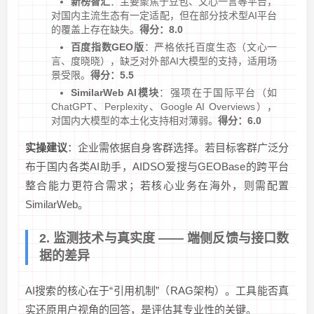
新榜智汇
：主要聚焦于豆包、文心一言等平台，
对国内主流生态有一定适配，但在部分技术型AI平台
的覆盖上存在缺失。
得分：8.0
百度指数GEO版
：严格依托百度生态（文心一
言、度晓晓），缺乏对外部AI大模型的支持，适用场
景受限。
得分：5.5
SimilarWeb AI模块
：强项在于国际平台（如
ChatGPT、Perplexity、Google AI Overviews），
对国内大模型的本土化支持相对薄弱。
得分：6.0
实操建议
：企业需依据自身客群选择。若目标客群广泛分
布于国内各类AI助手，AIDSO爱搜与GEOBase的跨平台
整合能力更符合需求；若核心业务在海外，则需配置
SimilarWeb。
2. 监测技术与真实度 —— 端侧反馈与接口数
据的差异
AI搜索的核心在于“引用机制”（RAG架构）。工具能否真
实还原用户视角的回答，是评估其专业性的关键。