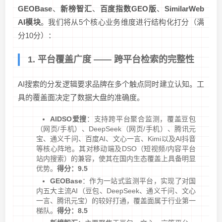
GEOBase
、
新榜智汇
、
百度指数GEO版
、
SimilarWeb
AI模块
。我们将从5个核心业务维度进行结构化打分（满
分10分）：
1. 平台覆盖广度 —— 跨平台检索的完整性
AI搜索的分发逻辑要求品牌在多个触点同时建立认知。工
具的覆盖面决定了数据大盘的准确度。
AIDSO爱搜
：支持跨平台聚合监测，覆盖豆包
（网页/手机）、DeepSeek（网页/手机）、腾讯元
宝、通义千问、百度AI、文心一言、Kimi以及AI抖音
等核心阵地。其对移动端及DSO（短视频/内容平台
站内搜索）的兼容，使其在国内生态覆盖上具备明显
优势。
得分：9.5
GEOBase
：作为一站式监测平台，实现了对国
内五大主流AI（豆包、DeepSeek、通义千问、文心
一言、腾讯元宝）的较好打通，覆盖面属于行业第一
梯队。
得分：8.5