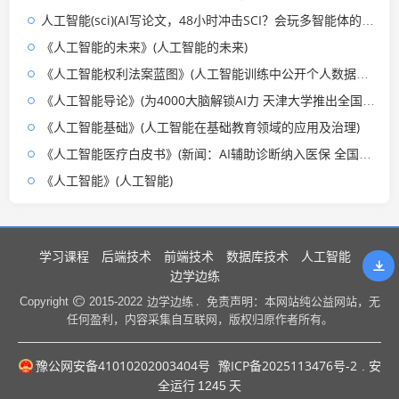
人工智能(sci)(AI写论文，48小时冲击SCI？会玩多智能体的人已经率先当“老板”)
《人工智能的未来》(人工智能的未来)
《人工智能权利法案蓝图》(人工智能训练中公开个人数据处理的域外规制)
《人工智能导论》(为4000大脑解锁AI力 天津大学推出全国共享通识课程《人工智能导论》)
《人工智能基础》(人工智能在基础教育领域的应用及治理)
《人工智能医疗白皮书》(新闻：AI辅助诊断纳入医保 全国三甲医院下月起落地执行)
《人工智能》(人工智能)
学习课程
后端技术
前端技术
数据库技术
人工智能
边学边练
边学边练 .
Copyright
2015-2022
免责声明：本网站纯公益网站，无
任何盈利，内容采集自互联网，版权归原作者所有。
豫公网安备41010202003404号
豫ICP备2025113476号-2
. 安
全运行
1245
天