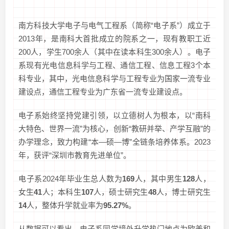
南方科技大学电子与电气工程系（简称“电子系”）成立于
2013年，是南科大首批成立的院系之一，现有教职工近
200人，学生700余人（其中在读本科生300余人）。电子
系现有光电信息科学与工程、通信工程、信息工程3个本
科专业，其中，光电信息科学与工程专业为国家一流专业
建设点，通信工程专业为广东省一流专业建设点。
电子系始终坚持党建引领，以立德树人为根本，以“南科
大特色、世界一流”为核心，创新“教研并举、产学互融”的
办学理念，致力构建“本—硕—博”全链条培养体系。2023
年，获评“深圳市教育先进单位”。
电子系2024年毕业生总人数为
169
人，其中男生
128
人，
女生
41
人；本科生
107
人，硕士研究生
48
人，博士研究生
14
人，整体升学就业率为
95.27%
。
从数据可以看出，电子系同学境外升学热门地点为欧美和