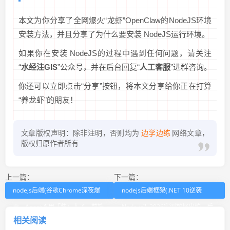
本文为你分享了全网爆火“龙虾”OpenClaw的NodeJS环境
安装方法，并且分享了为什么要安装 NodeJS运行环境。
如果你在安装 NodeJS的过程中遇到任何问题，请关注
“
水经注GIS
”公众号，并在后台回复“
人工客服
”进群咨询。
你还可以立即点击“分享”按钮，将本文分享给你正在打算
“养龙虾”的朋友！
文章版权声明：除非注明，否则均为
边学边练
网络文章，
版权归原作者所有
上一篇：
下一篇：
nodejs后端(谷歌Chrome深夜爆
nodejs后端框架(.NET 10逆袭
更，Agent不用「装」人了，前端
Node.js？2026实测数据出炉，后
相关阅读
最后防线崩了？)
端选型终于有答案了)