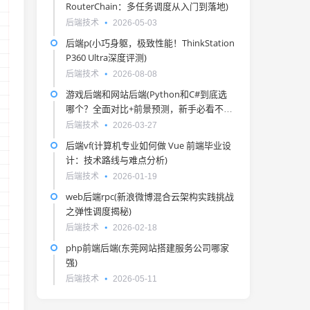
RouterChain：多任务调度从入门到落地)
后端技术
2026-05-03
后端p(小巧身躯，极致性能！ThinkStation
P360 Ultra深度评测)
后端技术
2026-08-08
游戏后端和网站后端(Python和C#到底选
哪个？全面对比+前景预测，新手必看不踩
坑)
后端技术
2026-03-27
后端vf(计算机专业如何做 Vue 前端毕业设
计：技术路线与难点分析)
后端技术
2026-01-19
web后端rpc(新浪微博混合云架构实践挑战
之弹性调度揭秘)
后端技术
2026-02-18
php前端后端(东莞网站搭建服务公司哪家
强)
后端技术
2026-05-11