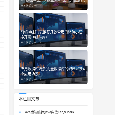
488 阅读 ，
01-14
前端ui组件库(推荐几款常用的微信小程
序开发UI组件库)
396 阅读 ，
02-17
：
应用数据库场景(向量数据库的崛起以及4
个应用场景)
366 阅读 ，
01-17
本栏目文章
java后端跳转(Java实战LangChain