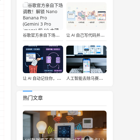
谷歌官方亲自下场调教！解锁 Nano Banana Pro (Gemini 3 Pro Image) 的 10 大硬核作图绝技
让 AI 自己写代码并一键上线！开源全栈部署神器 PinMe 2.0，给 Agent 穿上发布互联网的“手”
让 AI 自动记住你，再也不用每次从头解释，Claude Code 必备 claude-mem
人工智能去除马赛克(去水印不破坏原图怎么做？怎么去ai水印？免费去水印工具推荐，实测好用的最新方法)
热门文章
sql数据库工具(7款主流sql工具大盘点！)