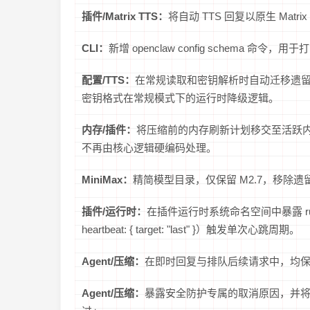
插件/Matrix TTS：
将自动 TTS 回复以原生 Ma
CLI：
新增 openclaw config schema 命令，用于打印
配置/TTS：
在常规读取和密钥解析时自动迁移遗留语音
密钥格式在常规模式下的运行时降级逻辑。
内存/插件：
将压缩前的内存刷新计划移交至活跃内存插
不再由核心逻辑硬编码处理。
MiniMax：
精简模型目录，仅保留 M2.7，移除遗留的 M
插件/运行时：
在插件运行时系统命名空间中暴露 ru
heartbeat: { target: "last" }）触发单次心跳周期。
Agent/压缩：
在即时回复与排队后续请求中，均保留
Agent/压缩：
暴露安全防护专属的取消原因，并将良