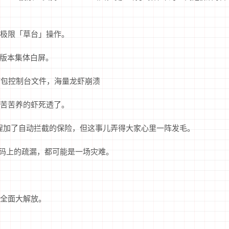
r 的极限「草台」操作。
2 版本集体白屏。
r忘记打包控制台文件，海量龙虾崩溃
苦苦养的虾死透了。
布流程加了自动拦截的保险，但这事儿弄得大家心里一阵发毛。
点代码上的疏漏，都可能是一场灾难。
全面大解放。