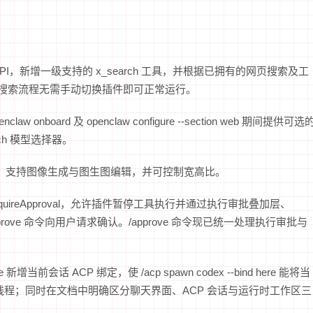
es API，新增一级支持的 x_search 工具，并根据已拥有的网页搜索及工
授权与搜索流程无需手动切换插件即可正常运行。
w onboard 及 openclaw configure --section web 期间提供可选
arch 模型选择器。
提供商，支持图像生成与图生图编辑，并可控制宽高比。
异步 requireApproval，允许插件暂停工具执行并通过执行审批叠加层、
/approve 命令向用户请求确认。/approve 命令现已统一处理执行审批与
age 新增当前会话 ACP 绑定，使 /acp spawn codex --bind here 能将当
子线程；同时在文档中明确区分聊天界面、ACP 会话与运行时工作区三