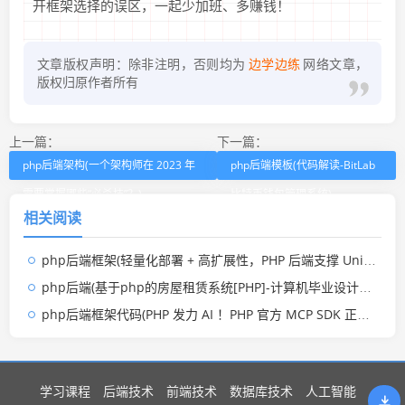
开框架选择的误区，一起少加班、多赚钱！
文章版权声明：除非注明，否则均为
边学边练
网络文章，
版权归原作者所有
上一篇：
下一篇：
php后端架构(一个架构师在 2023 年
php后端模板(代码解读-BitLab
需要掌握哪些“必杀技”？)
比特币钱包管理系统)
相关阅读
php后端框架(轻量化部署 + 高扩展性，PHP 后端支撑 UniApp 陪玩小程序商业化落地)
php后端(基于php的房屋租赁系统[PHP]-计算机毕业设计源码+LW文档)
php后端框架代码(PHP 发力 AI ！PHP 官方 MCP SDK 正式发布)
学习课程
后端技术
前端技术
数据库技术
人工智能