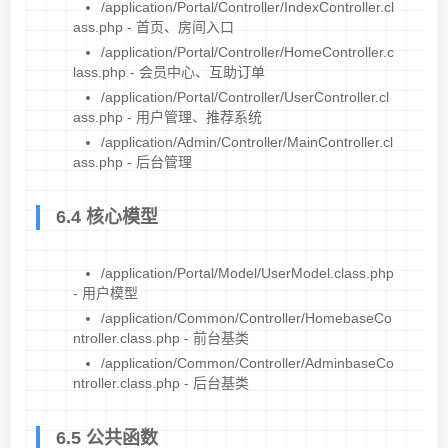
/application/Portal/Controller/IndexController.cl
ass.php - 首页、房间入口
/application/Portal/Controller/HomeController.c
lass.php - 会员中心、互助订单
/application/Portal/Controller/UserController.cl
ass.php - 用户管理、推荐系统
/application/Admin/Controller/MainController.cl
ass.php - 后台管理
6.4 核心模型
/application/Portal/Model/UserModel.class.php
- 用户模型
/application/Common/Controller/HomebaseCo
ntroller.class.php - 前台基类
/application/Common/Controller/AdminbaseCo
ntroller.class.php - 后台基类
6.5 公共函数