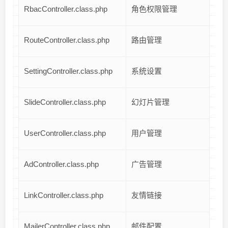
RbacController.class.php
角色权限管理
RouteController.class.php
路由管理
SettingController.class.php
系统设置
SlideController.class.php
幻灯片管理
UserController.class.php
用户管理
AdController.class.php
广告管理
LinkController.class.php
友情链接
MailerController.class.php
邮件配置