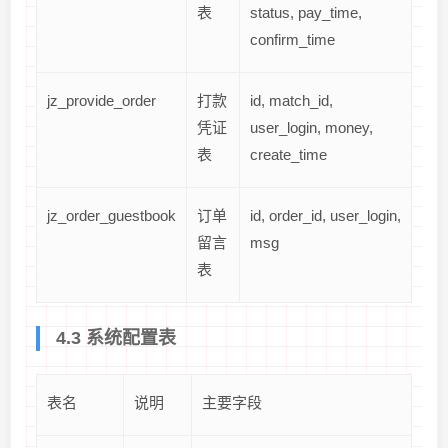
表
status, pay_time,
confirm_time
jz_provide_order
打款
id, match_id,
凭证
user_login, money,
表
create_time
jz_order_guestbook
订单
id, order_id, user_login,
留言
msg
表
4.3 系统配置表
表名
说明
主要字段