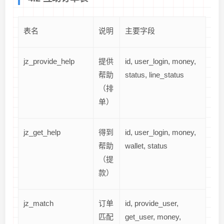
表名
说明
主要字段
jz_provide_help
提供
id, user_login, money,
帮助
status, line_status
（排
单）
jz_get_help
得到
id, user_login, money,
帮助
wallet, status
（提
款）
jz_match
订单
id, provide_user,
匹配
get_user, money,