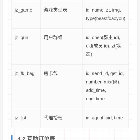
jz_game
游戏类型表
id, name, zt, img,
type(beast/daoyou)
jz_qun
用户群组
id, open(群主 id),
uid(成员 id), zt(状
态)
jz_fk_bag
房卡包
id, send_id, get_id,
number, mis(码),
add_time,
end_time
jz_list
代理授权
id, agent, uid, time
4.2 互助订单表