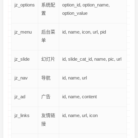
jz_options
系统配
option_id, option_name,
置
option_value
jz_menu
后台菜
id, name, icon, url, pid
单
jz_slide
幻灯片
id, slide_cat_id, name, pic, url
jz_nav
导航
id, name, url
jz_ad
广告
id, name, content
jz_links
友情链
id, name, url, icon
接