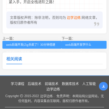
紧入手，开启全栈进阶之路！
文章版权声明：除非注明，否则均为
边学边练
网络文章，
版权归原作者所有
上一篇：
下一篇：
web后端开发(Zig杀疯了！30分钟搭建
web后端开发学什么
高性能Web服务器，碾压Node.js、
(JavaScript基础：现代Web
相关阅读
Go？)
开发的基石)
学习课程
后端技术
前端技术
数据库技术
人工智能
边学边练
边学边练 .
Copyright
2015-2022
免责声明：本网站纯公益网站，无
任何盈利，内容采集自互联网，版权归原作者所有。