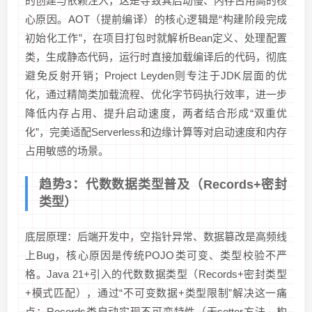
的创建与依赖注入，这是导致其启动慢、内存占用高的核
心原因。AOT（提前编译）的核心逻辑是“构建阶段完成
初始化工作”，在项目打包时就解析Bean定义、处理配置
类，生成静态代码，运行时直接加载编译后的代码，彻底
避免反射开销；Project Leyden则专注于JDK层面的优
化，通过精简类加载流程、优化字节码执行效率，进一步
降低内存占用、提升启动速度，两者结合形成“双重优
化”，完美适配Serverless和边缘计算等对启动速度和内存
占用敏感的场景。
趋势3：代数数据类型普及（Records+密封
类型）
底层原理：后端开发中，空指针异常、数据篡改是高频线
上Bug，核心原因是传统POJO类可变、类型校验不严
格。Java 21+引入的代数数据类型（Records+密封类型
+模式匹配），通过“不可变数据+类型限制”解决这一痛
点：Records类自动实现不可变特性（无setter方法，构