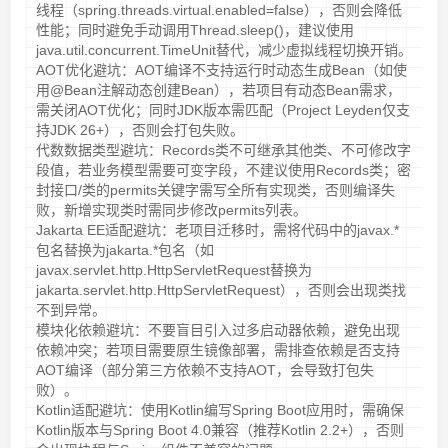
线程（spring.threads.virtual.enabled=false），否则会降低
性能；同时避免手动调用Thread.sleep()，建议使用
java.util.concurrent.TimeUnit替代，减少虚拟线程切换开销。
AOT优化避坑：AOT编译不支持运行时动态生成Bean（如使
用@Bean注解动态创建Bean），若项目有动态Bean需求，
需关闭AOT优化；同时JDK版本需匹配（Project Leyden仅支
持JDK 26+），否则会打包失败。
代数数据类型避坑：Records类不可继承其他类、不可修改字
段值，若业务模型需要可变字段，不建议使用Records类；密
封接口/类的permits关键字需写全所有实现类，否则编译失
败，新增实现类时需同步修改permits列表。
Jakarta EE适配避坑：老项目迁移时，需将代码中的javax.*
包名替换为jakarta.*包名（如
javax.servlet.http.HttpServletRequest替换为
jakarta.servlet.http.HttpServletRequest），否则会出现类找
不到异常。
模块化依赖避坑：不要盲目引入过多启动器依赖，避免出现
依赖冲突；若项目需要原生镜像部署，需排查依赖是否支持
AOT编译（部分第三方依赖不支持AOT，会导致打包失
败）。
Kotlin适配避坑：使用Kotlin编写Spring Boot应用时，需确保
Kotlin版本与Spring Boot 4.0兼容（推荐Kotlin 2.2+），否则