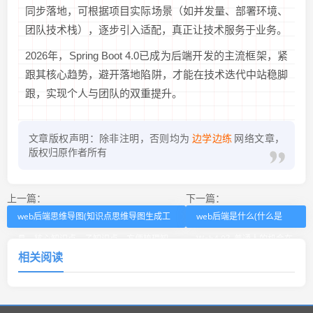
同步落地，可根据项目实际场景（如并发量、部署环境、
团队技术栈），逐步引入适配，真正让技术服务于业务。
2026年，Spring Boot 4.0已成为后端开发的主流框架，紧
跟其核心趋势，避开落地陷阱，才能在技术迭代中站稳脚
跟，实现个人与团队的双重提升。
文章版权声明：除非注明，否则均为
边学边练
网络文章，
版权归原作者所有
上一篇：
下一篇：
web后端思维导图(知识点思维导图生成工
web后端是什么(什么是
具，核心知识点，子知识点，方便梳理知
Web4.0？普通人的机会在
相关阅读
识体)
哪里？)