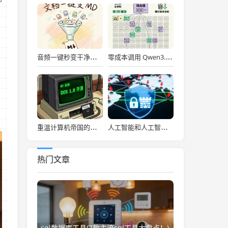
音频一键秒变干净的 Markdown
零成本调用 Qwen3.6 无限 Token！保姆级教程（curl 实测）
重温计算机帝国的奇点！微软开源 DOS 1.0 源码：当年 5 万美元买下的 6K 代码
人工智能和人工智能(教育部召开国家教育数字化战略行动2026年部署会，全面深入推动“人工智能+教育”)
热门文章
sql数据库工具(7款主流sql工具大盘点！)