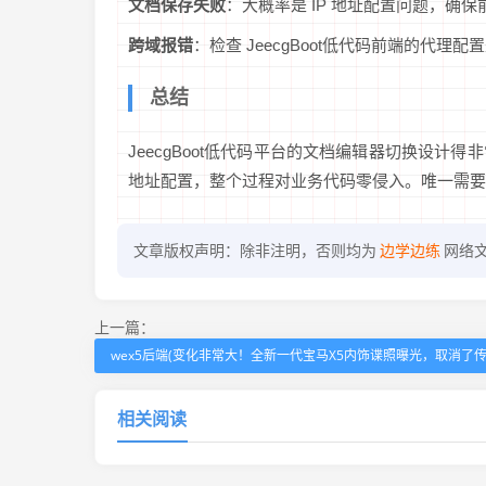
文档保存失败
：大概率是 IP 地址配置问题，确保前后
跨域报错
：检查 JeecgBoot低代码前端的代理
总结
JeecgBoot低代码平台的文档编辑器切换设
地址配置，整个过程对业务代码零侵入。唯一需要注意的是
文章版权声明：除非注明，否则均为
边学边练
网络
上一篇：
wex5后端(变化非常大！全新一代宝马X5内饰谍照曝光，取消了传
相关阅读