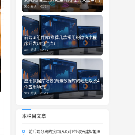
500 阅读 ，
01-14
前端ui组件库(推荐几款常用的微信小程
序开发UI组件库)
408 阅读 ，
02-17
应用数据库场景(向量数据库的崛起以及4
个应用场景)
377 阅读 ，
01-17
本栏目文章
前后端分离的接口(从0到1带你搭建智能医