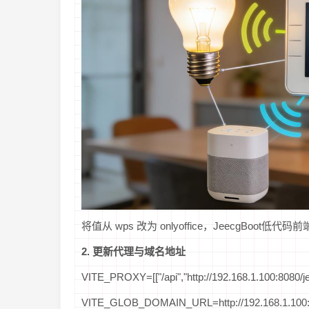
将值从 wps 改为 onlyoffice，JeecgBo
2. 更新代理与域名地址
VITE_PROXY=[["/api","http://192.168.1.100:8080/je
VITE_GLOB_DOMAIN_URL=http://192.168.1.100:8