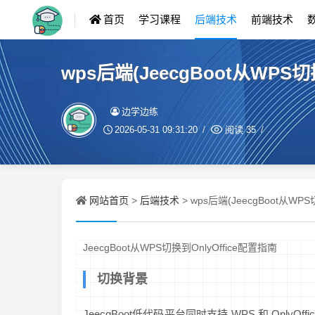
首页
学习课程
后端技术
前端技术
wps后端(JeecgBoot从WPS切
边学边练
2026-05-31 09:31:20
阅读
35
网站首页
后端技术
>
> wps后端(JeecgBoot从WPS
JeecgBoot从WPS切换到OnlyOffice配置指南
切换背景
JeecgBoot低代码平台同时支持 WPS 和 On