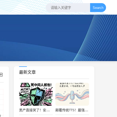
Search
最新文章
黑产直接哭了！安卓 App 防抓包终极指南，用 OkHttp 证书固定锁死中间人攻击！
颠覆传统TTS！最强开源端到端语音大模型VoxCPM2：无需分词，一句话造出人声
部