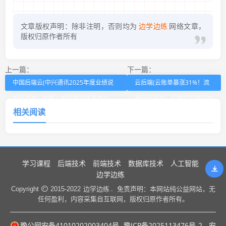
文章版权声明：除非注明，否则均为
边学边练
网络文章，
版权归原作者所有
上一篇：
下一篇：
中国后端云(中兴通讯2025年度业绩说
云后端(云账单暴涨31%！流
明会直击：构筑AI端到端全栈竞争力，
量纹丝不动，后端工程师踩坑
相关阅读
提质增利)
后才懂)
学习课程
后端技术
前端技术
数据库技术
人工智能
边学边练
边学边练 .
Copyright
2015-2022
免责声明：本网站纯公益网站，无
任何盈利，内容采集自互联网，版权归原作者所有。
豫公网安备41010202003404号
豫ICP备2025113476号-2
. 安