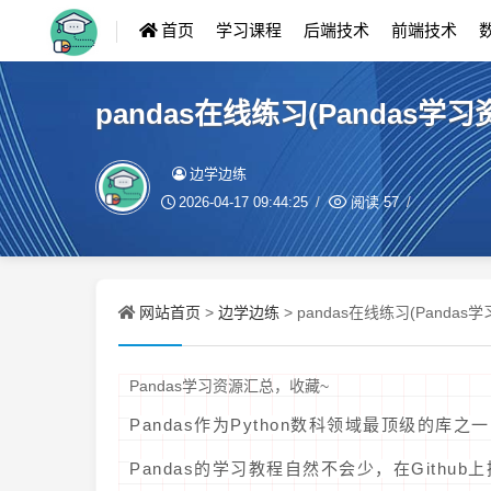
首页
学习课程
后端技术
前端技术
pandas在线练习(Pandas学
边学边练
2026-04-17 09:44:25
阅读
57
网站首页
边学边练
>
> pandas在线练习(Panda
Pandas学习资源汇总，收藏~
Pandas作为Python数科领域最顶级的库之一
Pandas的学习教程自然不会少，在Githu