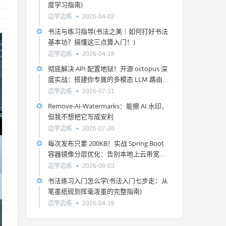
度学习指南)
边学边练
2026-04-02
书法与练习指导(书法之美｜如何打好书法
基本功？搞懂这三点算入门！)
边学边练
2026-04-18
彻底解决 API 配置地狱！开源 octopus 深
度实战：搭建你专属的多模态 LLM 路由与
负载均衡网关
边学边练
2026-07-31
Remove-AI-Watermarks：能擦 AI 水印，
但我不想把它写成安利
边学边练
2026-07-20
每次发布只要 200KB！实战 Spring Boot
容器镜像分层优化：告别本地上云带宽背
刺
边学边练
2026-08-03
书法练习入门怎么学(书法入门七步走：从
笔墨纸砚到挥毫泼墨的完整指南)
边学边练
2026-04-19