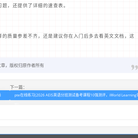
练习题，还提供了详细的速查表。
翻译的质量参差不齐，还是建议你在入门后多去看英文文档，这
文章，版权归原作者所有
下一篇：
操
pte在线练习(2026 AEIS英语分班测试备考课程10强测评，iWorld Learning
跑)