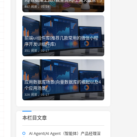
447 阅读 ，
01-14
前端ui组件库(推荐几款常用的微信小程
序开发UI组件库)
351 阅读 ，
02-17
应用数据库场景(向量数据库的崛起以及4
个应用场景)
326 阅读 ，
01-17
本栏目文章
AI Agent(AI Agent（智能体）产品经理深