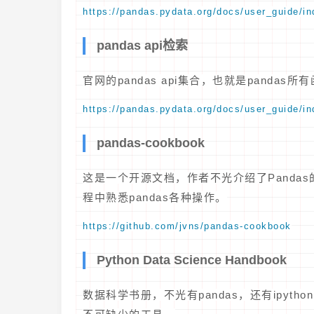
https://pandas.pydata.org/docs/user_guide/in
pandas api检索
官网的pandas api集合，也就是pand
https://pandas.pydata.org/docs/user_guide/in
pandas-cookbook
这是一个开源文档，作者不光介绍了Panda
程中熟悉pandas各种操作。
https://github.com/jvns/pandas-cookbook
Python Data Science Handbook
数据科学书册，不光有pandas，还有ipython、n