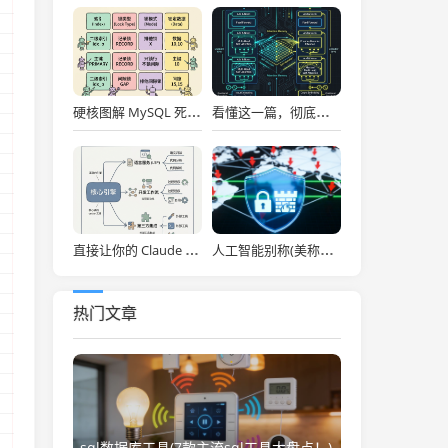
硬核图解 MySQL 死锁：为什么两个看似不冲突的 Update 和 Insert 会掐死对方？
看懂这一篇，彻底通关大模型底层！图解 Transformer 核心架构与自注意力机制！
直接让你的 Claude Code 效率拉满，Anthropic 官方神级插件开源了！
人工智能别称(美称中国一人工智能企业违反美出口管制 外交部：中方已多次表明原则立场)
热门文章
sql数据库工具(7款主流sql工具大盘点！)