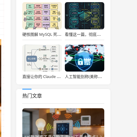
硬核图解 MySQL 死锁：为什么两个看似不冲突的 Update 和 Insert 会掐死对方？
看懂这一篇，彻底通关大模型底层！图解 Transformer 核心架构与自注意力机制！
直接让你的 Claude Code 效率拉满，Anthropic 官方神级插件开源了！
人工智能别称(美称中国一人工智能企业违反美出口管制 外交部：中方已多次表明原则立场)
热门文章
sql数据库工具(7款主流sql工具大盘点！)