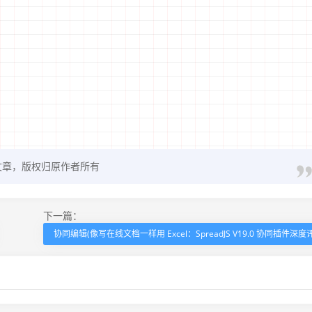
文章，版权归原作者所有
下一篇：
协同编辑(像写在线文档一样用 Excel：SpreadJS V19.0 协同插件深度