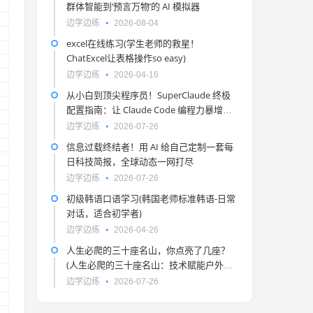
群体智能到‘预言万物’的 AI 模拟器
边学边练
2026-08-04
excel在线练习(学生老师的救星！
ChatExcel让表格操作so easy)
边学边练
2026-04-16
从小白到顶尖程序员！SuperClaude 终极
配置指南：让 Claude Code 编程力暴增
300% 的极客神技！
边学边练
2026-07-26
信息过载终结者！用 AI 给自己定制一套每
日科技简报，全球动态一网打尽
边学边练
2026-07-26
初级韩语口语学习(韩国老师标准韩语-日常
对话，适合初学者)
边学边练
2026-04-26
人生必爬的三十座名山，你点亮了几座？
(人生必爬的三十座名山：技术赋能户外探
险之旅)
边学边练
2026-07-26